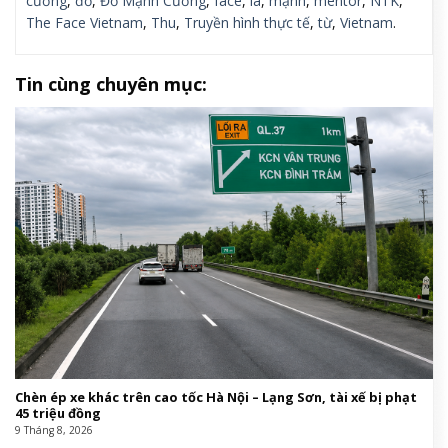
cương
,
đố
,
Đỗ Mạnh Cường
,
face
,
là
,
mạnh
,
mentor
,
NTK
,
The Face Vietnam
,
Thu
,
Truyền hình thực tế
,
từ
,
Vietnam
.
Tin cùng chuyên mục:
Chèn ép xe khác trên cao tốc Hà Nội – Lạng Sơn, tài xế bị phạt
45 triệu đồng
9 Tháng 8, 2026