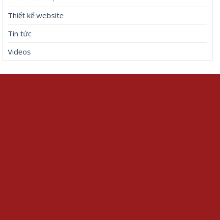
Thiết kế website
Tin tức
Videos
Về chúng tôi
Liên kết website
Là blog cá nhân chia sẻ những
Mẫu web tin tức
kiến thức đồ họa và kinh
Thiết kế web tin tức
nghiệm làm website
Thiết kế website
Wordpress cho tất cả mọi
Dịch vụ In hình lên áo
người. Mình rất yêu thích Nghệ
thuật Thánh và Đồ họa Công
giáo. Rất mong được kết bạn
với đông đảo anh em Designer