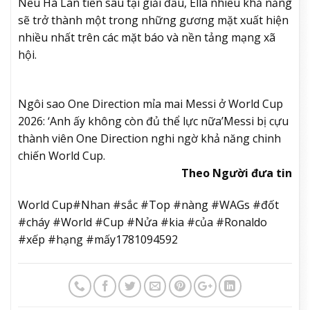
Nếu Hà Lan tiến sâu tại giải đấu, Ella nhiều khả năng
sẽ trở thành một trong những gương mặt xuất hiện
nhiều nhất trên các mặt báo và nền tảng mạng xã
hội.
Ngôi sao One Direction mỉa mai Messi ở World Cup
2026: ‘Anh ấy không còn đủ thể lực nữa’
Messi bị cựu
thành viên One Direction nghi ngờ khả năng chinh
chiến World Cup.
Theo Người đưa tin
World Cup#Nhan #sắc #Top #nàng #WAGs #đốt
#cháy #World #Cup #Nửa #kia #của #Ronaldo
#xếp #hạng #mấy1781094592