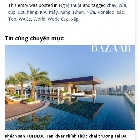
This entry was posted in
Nghệ thuật
and tagged
chay
,
của
,
cúp
,
đột
,
hàng
,
KIA
,
mây
,
năng
,
Nhận
,
Nửa
,
Ronaldo
,
sắc
,
Top
,
WAGs
,
World
,
World Cup
,
xếp
.
Tin cùng chuyên mục:
Khách sạn TUI BLUE Han River chính thức khai trương tại Đà