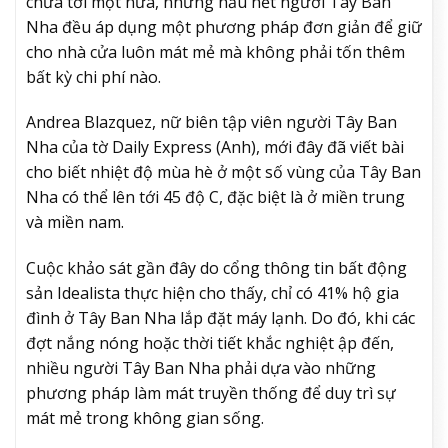
chưa tới một nửa, nhưng hầu hết người Tây Ban
Nha đều áp dụng một phương pháp đơn giản để giữ
cho nhà cửa luôn mát mẻ mà không phải tốn thêm
bất kỳ chi phí nào.
Andrea Blazquez, nữ biên tập viên người Tây Ban
Nha của tờ Daily Express (Anh), mới đây đã viết bài
cho biết nhiệt độ mùa hè ở một số vùng của Tây Ban
Nha có thể lên tới 45 độ C, đặc biệt là ở miền trung
và miền nam.
Cuộc khảo sát gần đây do cổng thông tin bất động
sản Idealista thực hiện cho thấy, chỉ có 41% hộ gia
đình ở Tây Ban Nha lắp đặt máy lạnh. Do đó, khi các
đợt nắng nóng hoặc thời tiết khắc nghiệt ập đến,
nhiều người Tây Ban Nha phải dựa vào những
phương pháp làm mát truyền thống để duy trì sự
mát mẻ trong không gian sống.