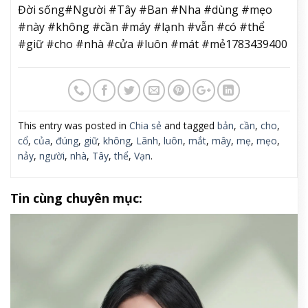
Đời sống#Người #Tây #Ban #Nha #dùng #mẹo
#này #không #cần #máy #lạnh #vẫn #có #thể
#giữ #cho #nhà #cửa #luôn #mát #mẻ1783439400
This entry was posted in
Chia sẻ
and tagged
bản
,
cần
,
cho
,
cổ
,
của
,
đúng
,
giữ
,
không
,
Lãnh
,
luôn
,
mắt
,
mây
,
mẹ
,
mẹo
,
nảy
,
người
,
nhà
,
Tây
,
thể
,
Vạn
.
Tin cùng chuyên mục: