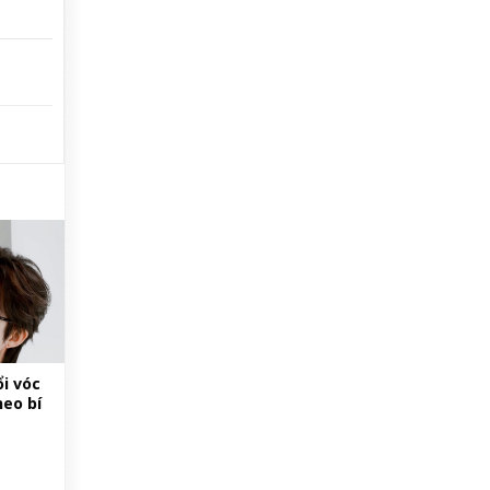
i vóc
heo bí