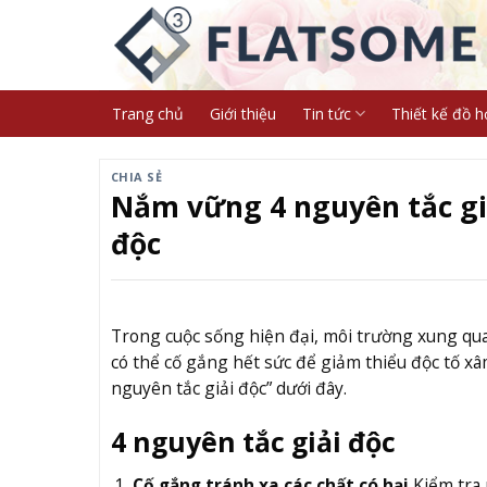
Skip
to
content
Trang chủ
Giới thiệu
Tin tức
Thiết kế đồ h
CHIA SẺ
Nắm vững 4 nguyên tắc giả
độc
Trong cuộc sống hiện đại, môi trường xung qua
có thể cố gắng hết sức để giảm thiểu độc tố xâ
nguyên tắc giải độc” dưới đây.
4 nguyên tắc giải độc
Cố gắng tránh xa các chất có hại
Kiểm tra