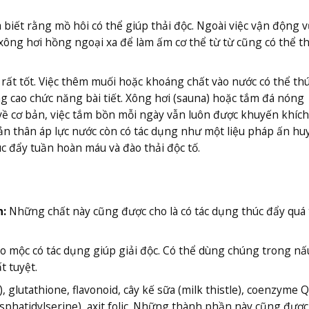
 biết rằng mồ hôi có thể giúp thải độc. Ngoài việc vận động 
xông hơi hồng ngoại xa để làm ấm cơ thể từ từ cũng có thể t
ất tốt. Việc thêm muối hoặc khoáng chất vào nước có thể th
g cao chức năng bài tiết. Xông hơi (sauna) hoặc tắm đá nóng
về cơ bản, việc tắm bồn mỗi ngày vẫn luôn được khuyến khíc
ản thân áp lực nước còn có tác dụng như một liệu pháp ấn hu
c đẩy tuần hoàn máu và đào thải độc tố.
h:
Những chất này cũng được cho là có tác dụng thúc đẩy quá 
hảo mộc có tác dụng giúp giải độc. Có thể dùng chúng trong nấ
t tuyệt.
), glutathione, flavonoid, cây kế sữa (milk thistle), coenzyme 
hosphatidylserine), axit folic. Những thành phần này cũng được 