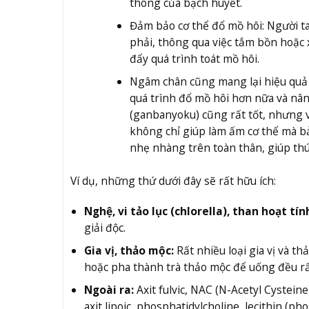
thông của bạch huyết.
Đảm bảo cơ thể đổ mồ hôi: Người ta
phải, thông qua việc tắm bồn hoặc 
đẩy quá trình toát mồ hôi.
Ngâm chân cũng mang lại hiệu quả r
quá trình đổ mồ hôi hơn nữa và nân
(ganbanyoku) cũng rất tốt, nhưng 
không chỉ giúp làm ấm cơ thể mà b
nhẹ nhàng trên toàn thân, giúp thú
Ví dụ, những thứ dưới đây sẽ rất hữu ích:
Nghệ, vi tảo lục (chlorella), than hoạt tín
giải độc.
Gia vị, thảo mộc:
Rất nhiều loại gia vị và t
hoặc pha thành trà thảo mộc để uống đều rấ
Ngoài ra:
Axit fulvic, NAC (N-Acetyl Cysteine
axit lipoic, phosphatidylcholine, lecithin (p