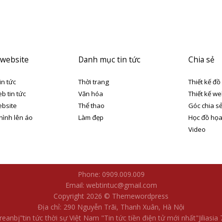
 website
Danh mục tin tức
Chia sẻ
in tức
Thời trang
Thiết kế đồ
eb tin tức
Văn hóa
Thiết kế we
ebsite
Thể thao
Góc chia s
 hình lên áo
Làm đẹp
Học đồ họ
Video
Phone: 0909.009.009
Email: webtintuc@gmail.com
Copyright 2026 © Themewordpress
Địa chỉ: 290 Nguyễn Trãi, Thanh Xuân, Hà Nội
reanbj​
"tin tức thời sự Việt Nam
"Tin tức tiền điện tử mới nhất​
"Jiliasia