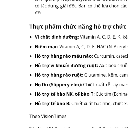
có tác dụng giải độc. Bạn có thể lựa chọn c
độc.
Thực phẩm chức năng hỗ trợ chức 
Vi chất dinh dưỡng:
Vitamin A, C, D, E, K, k
Niêm mạc:
Vitamin A, C, D, E, NAC (N-Acetyl
Hỗ trợ hàng rào máu não:
Curcumin, catechi
Hỗ trợ vi khuẩn đường ruột:
Axit béo chuỗi
Hỗ trợ hàng rào ruột:
Glutamine, kẽm, cam t
Họ Du (Slippery elm):
Chiết xuất rễ cây mar
Hỗ trợ tế bào NK, tế bào T:
Cúc tím (Echina
Hỗ trợ tế bào B:
Chiết xuất hạt nho, chiết xu
Theo VisionTimes