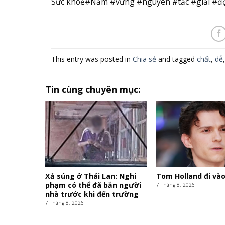
Sức khoẻ#Nắm #vững #nguyên #tắc #giải #độ
This entry was posted in
Chia sẻ
and tagged
chất
,
dễ
Tin cùng chuyên mục:
Xả súng ở Thái Lan: Nghi
Tom Holland đi vào
phạm có thể đã bắn người
7 Tháng 8, 2026
nhà trước khi đến trường
7 Tháng 8, 2026