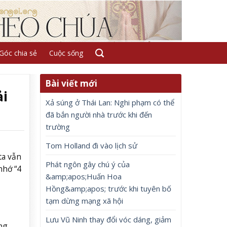
Góc chia sẻ
Cuộc sống
Bài viết mới
ải
Xả súng ở Thái Lan: Nghi phạm có thể
đã bắn người nhà trước khi đến
trường
Tom Holland đi vào lịch sử
ta vẫn
Phát ngôn gây chú ý của
nhớ “4
&amp;apos;Huấn Hoa
Hồng&amp;apos; trước khi tuyên bố
tạm dừng mạng xã hội
Lưu Vũ Ninh thay đổi vóc dáng, giảm
ng