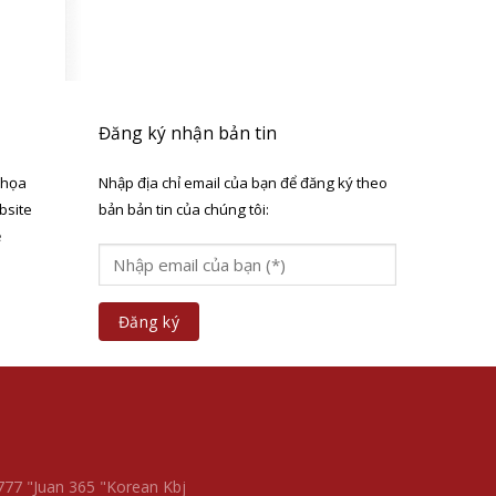
Đăng ký nhận bản tin
 họa
Nhập địa chỉ email của bạn để đăng ký theo
bsite
bản bản tin của chúng tôi:
ẻ
a
 777
"Juan 365
"Korean Kbj