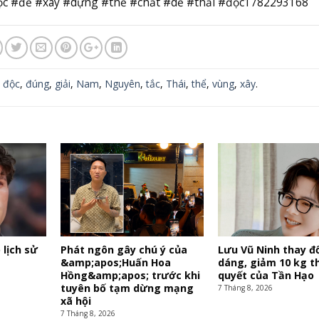
c #để #xây #dựng #thể #chất #dễ #thải #độc1782293168
,
độc
,
đúng
,
giải
,
Nam
,
Nguyên
,
tắc
,
Thái
,
thể
,
vùng
,
xây
.
 lịch sử
Phát ngôn gây chú ý của
Lưu Vũ Ninh thay đổ
&amp;apos;Huấn Hoa
dáng, giảm 10 kg t
Hồng&amp;apos; trước khi
quyết của Tần Hạo
tuyên bố tạm dừng mạng
7 Tháng 8, 2026
xã hội
7 Tháng 8, 2026