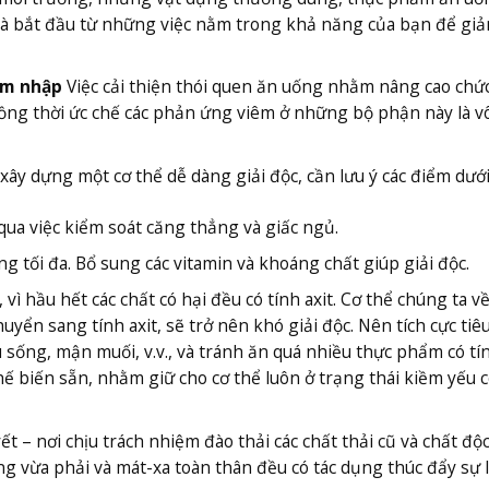
 và bắt đầu từ những việc nằm trong khả năng của bạn để gi
âm nhập
Việc cải thiện thói quen ăn uống nhằm nâng cao chứ
, đồng thời ức chế các phản ứng viêm ở những bộ phận này là v
xây dựng một cơ thể dễ dàng giải độc, cần lưu ý các điểm dưới
qua việc kiểm soát căng thẳng và giấc ngủ.
 tối đa. Bổ sung các vitamin và khoáng chất giúp giải độc.
 vì hầu hết các chất có hại đều có tính axit. Cơ thể chúng ta v
yển sang tính axit, sẽ trở nên khó giải độc. Nên tích cực tiê
 sống, mận muối, v.v., và tránh ăn quá nhiều thực phẩm có tín
biến sẵn, nhằm giữ cho cơ thể luôn ở trạng thái kiềm yếu có
 – nơi chịu trách nhiệm đào thải các chất thải cũ và chất độc
g vừa phải và mát-xa toàn thân đều có tác dụng thúc đẩy sự 