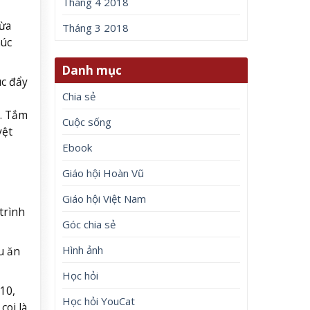
Tháng 4 2018
vừa
Tháng 3 2018
húc
Danh mục
úc đẩy
Chia sẻ
h. Tắm
Cuộc sống
yệt
Ebook
Giáo hội Hoàn Vũ
Giáo hội Việt Nam
trình
Góc chia sẻ
Hình ảnh
u ăn
Học hỏi
Q10,
Học hỏi YouCat
coi là