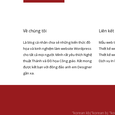
Về chúng tôi
Liên kết
Là blog cá nhân chia sẻ những kiến thức đồ
Mẫu web t
họa và kinh nghiệm làm website Wordpress
Thiết kế w
cho tất cả mọi người. Mình rất yêu thích Nghệ
Thiết kế w
thuật Thánh và Đồ họa Công giáo. Rất mong
Dịch vụ In
được kết bạn với đông đảo anh em Designer
gần xa.
"korean kbj​
"korean bj
"ko