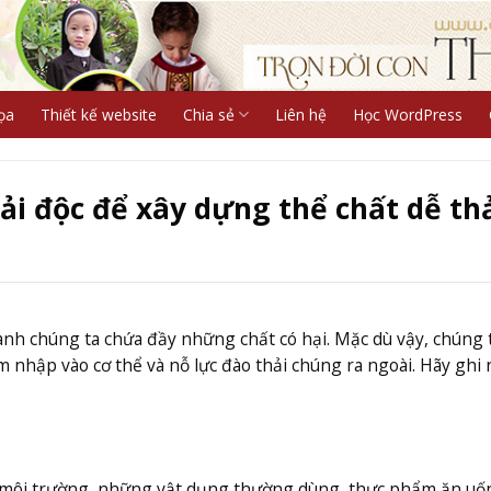
ọa
Thiết kế website
Chia sẻ
Liên hệ
Học WordPress
i độc để xây dựng thể chất dễ th
nh chúng ta chứa đầy những chất có hại. Mặc dù vậy, chúng 
m nhập vào cơ thể và nỗ lực đào thải chúng ra ngoài. Hãy ghi 
 môi trường, những vật dụng thường dùng, thực phẩm ăn uố