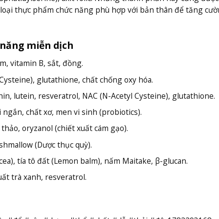
ác loại thực phẩm chức năng phù hợp với bản thân để tăng cườ
năng miễn dịch
ẽm, vitamin B, sắt, đồng.
 Cysteine), glutathione, chất chống oxy hóa.
n, lutein, resveratrol, NAC (N-Acetyl Cysteine), glutathione.
 ngắn, chất xơ, men vi sinh (probiotics).
hảo, oryzanol (chiết xuất cám gạo).
shmallow (Dược thục quỳ).
cea), tía tô đất (Lemon balm), nấm Maitake, β-glucan.
ất trà xanh, resveratrol.