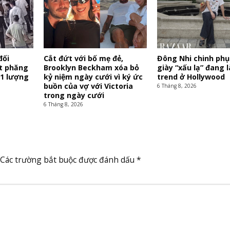
đối
Cắt đứt với bố mẹ đẻ,
Đông Nhi chinh phụ
ật phăng
Brooklyn Beckham xóa bỏ
giày “xấu lạ” đang l
,1 lượng
kỷ niệm ngày cưới vì ký ức
trend ở Hollywood
buồn của vợ với Victoria
6 Tháng 8, 2026
trong ngày cưới
6 Tháng 8, 2026
Các trường bắt buộc được đánh dấu
*