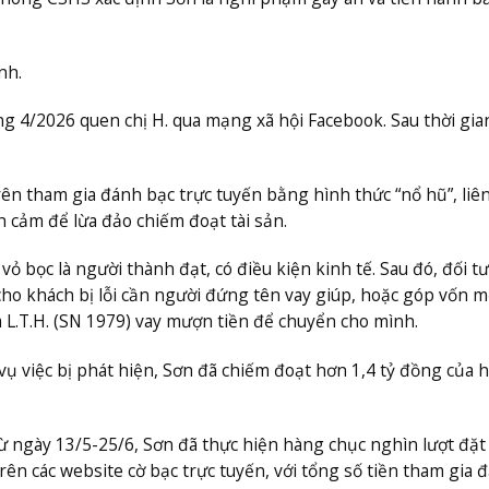
nh.
ng 4/2026 quen chị H. qua mạng xã hội Facebook. Sau thời gia
ên tham gia đánh bạc trực tuyến bằng hình thức “nổ hũ”, liên
h cảm để lừa đảo chiếm đoạt tài sản.
vỏ bọc là người thành đạt, có điều kiện kinh tế. Sau đó, đối t
ho khách bị lỗi cần người đứng tên vay giúp, hoặc góp vốn 
bà L.T.H. (SN 1979) vay mượn tiền để chuyển cho mình.
vụ việc bị phát hiện, Sơn đã chiếm đoạt hơn 1,4 tỷ đồng của 
từ ngày 13/5-25/6, Sơn đã thực hiện hàng chục nghìn lượt đặt
rên các website cờ bạc trực tuyến, với tổng số tiền tham gia 