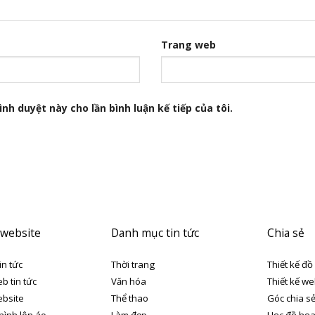
Trang web
nh duyệt này cho lần bình luận kế tiếp của tôi.
 website
Danh mục tin tức
Chia sẻ
in tức
Thời trang
Thiết kế đồ
eb tin tức
Văn hóa
Thiết kế we
ebsite
Thể thao
Góc chia s
 hình lên áo
Làm đẹp
Học đồ họ