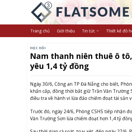
Skip
to
content
Trang chủ
Giới thiệu
Tin tức
Thiết kế đồ h
HỌC HỎI
Nam thanh niên thuê ô tô,
yêu 1,4 tỷ đồng
Ngày 30/6, Công an TP Đà Nẵng cho biết, Phòn
khẩn cấp, đồng thời bắt giữ Trần Văn Trường
điều tra về hành vi lừa đảo chiếm đoạt tài sản 
Trước đó, ngày 24/6, Phòng CSHS tiếp nhận đơn t
Văn Trường Sơn lừa chiếm đoạt hơn 1,4 tỷ đồn
Sau thời gian rà soát, truy xét, đến ngày 27/6