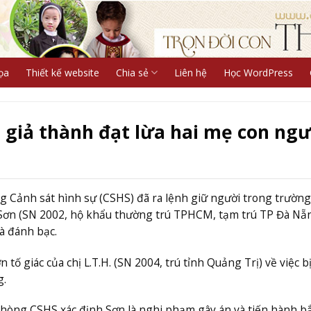
ọa
Thiết kế website
Chia sẻ
Liên hệ
Học WordPress
 giả thành đạt lừa hai mẹ con ngư
g Cảnh sát hình sự (CSHS) đã ra lệnh giữ người trong trườn
 Sơn (SN 2002, hộ khẩu thường trú TPHCM, tạm trú TP Đà Nẵ
và đánh bạc.
ố giác của chị L.T.H. (SN 2004, trú tỉnh Quảng Trị) về việc b
g.
, Phòng CSHS xác định Sơn là nghi phạm gây án và tiến hành bắ