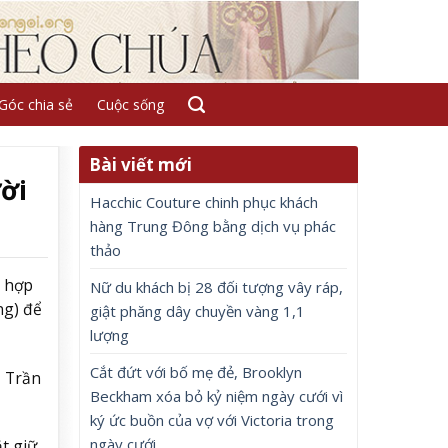
Góc chia sẻ
Cuộc sống
Bài viết mới
ời
Hacchic Couture chinh phục khách
hàng Trung Đông bằng dịch vụ phác
thảo
g hợp
Nữ du khách bị 28 đối tượng vây ráp,
ng) để
giật phăng dây chuyền vàng 1,1
lượng
Cắt đứt với bố mẹ đẻ, Brooklyn
ị Trần
Beckham xóa bỏ kỷ niệm ngày cưới vì
ký ức buồn của vợ với Victoria trong
ngày cưới
t giữ.