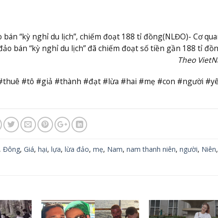
 bán “kỳ nghỉ du lịch”, chiếm đoạt 188 tỉ đồng
(NLĐO)- Cơ qua
ảo bán “kỳ nghỉ du lịch” đã chiếm đoạt số tiền gần 188 tỉ đồn
Theo Viet
#thuê #tô #giả #thành #đạt #lừa #hai #mẹ #con #người #yê
,
Đông
,
Giá
,
hại
,
lựa
,
lừa đảo
,
mẹ
,
Nam
,
nam thanh niên
,
người
,
Niên