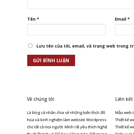
Tên
*
Email
*
Lưu tên của tôi, email, và trang web trong trì
Về chúng tôi
Liên kết
Là blog cá nhân chia sẻ những kiến thức đồ
Mẫu web t
họa và kinh nghiệm làm website Wordpress
Thiết kế w
cho tất cả mọi người. Mình rất yêu thích Nghệ
Thiết kế w
thuật Thánh và Đồ họa Công giáo. Rất mong
Dịch vụ In