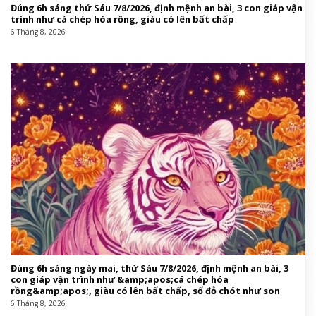
Đúng 6h sáng thứ Sáu 7/8/2026, định mệnh an bài, 3 con giáp vận
trình như cá chép hóa rồng, giàu có lên bất chấp
6 Tháng 8, 2026
Đúng 6h sáng ngày mai, thứ Sáu 7/8/2026, định mệnh an bài, 3
con giáp vận trình như &amp;apos;cá chép hóa
rồng&amp;apos;, giàu có lên bất chấp, số đỏ chót như son
6 Tháng 8, 2026