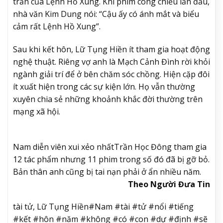
trần của Lệnh Hồ Xung. Khi phim công chiếu lần đầu,
nhà văn Kim Dung nói: “Cậu ấy có ánh mắt và biểu
cảm rất Lệnh Hồ Xung”.
Sau khi kết hôn, Lữ Tụng Hiền ít tham gia hoạt động
nghệ thuật. Riêng vợ anh là Mạch Cảnh Đình rời khỏi
ngành giải trí để ở bên chăm sóc chồng. Hiện cặp đôi
ít xuất hiện trong các sự kiện lớn. Họ vẫn thường
xuyên chia sẻ những khoảnh khắc đời thường trên
mạng xã hội.
Nam diễn viên xui xẻo nhất
Trần Học Đông tham gia
12 tác phẩm nhưng 11 phim trong số đó đã bị gỡ bỏ.
Bản thân anh cũng bị tai nạn phải ở ẩn nhiều năm.
Theo Người Đưa Tin
tài tử, Lữ Tụng Hiền#Nam #tài #tử #nổi #tiếng
#kết #hôn #năm #không #có #con #dự #định #sẽ