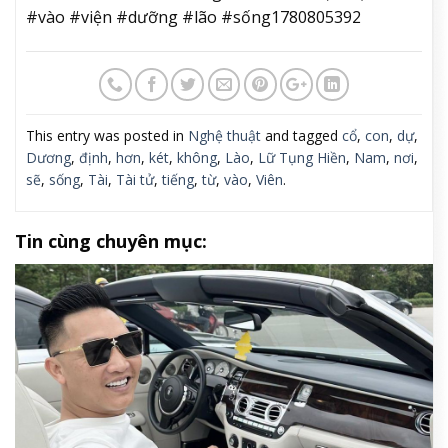
#vào #viện #dưỡng #lão #sống1780805392
This entry was posted in
Nghệ thuật
and tagged
cổ
,
con
,
dự
,
Dương
,
định
,
hơn
,
két
,
không
,
Lào
,
Lữ Tụng Hiền
,
Nam
,
nơi
,
sẽ
,
sống
,
Tài
,
Tài tử
,
tiếng
,
từ
,
vào
,
Viên
.
Tin cùng chuyên mục: