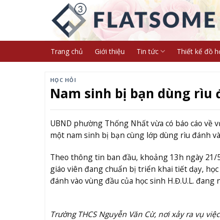
Skip
to
content
Trang chủ
Giới thiệu
Tin tức
Thiết kế đồ h
HỌC HỎI
Nam sinh bị bạn dùng rìu 
UBND phường Thống Nhất vừa có báo cáo về vụ
một nam sinh bị bạn cùng lớp dùng rìu đánh và
Theo thông tin ban đầu, khoảng 13h ngày 21/5
giáo viên đang chuẩn bị triển khai tiết dạy, học
đánh vào vùng đầu của học sinh H.Đ.U.L. đang n
Trường THCS Nguyễn Văn Cừ, nơi xảy ra vụ việc