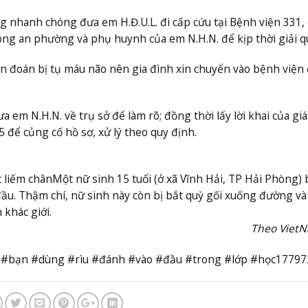
ng nhanh chóng đưa em H.Đ.U.L. đi cấp cứu tại Bệnh viện 331
ng an phường và phụ huynh của em N.H.N. để kịp thời giải q
ẩn đoán bị tụ máu não nên gia đình xin chuyển vào bệnh viện 
em N.H.N. về trụ sở để làm rõ; đồng thời lấy lời khai của giá
 để củng cố hồ sơ, xử lý theo quy định.
t liếm chân
Một nữ sinh 15 tuổi (ở xã Vĩnh Hải, TP Hải Phòng) b
 đầu. Thậm chí, nữ sinh này còn bị bắt quỳ gối xuống đường và 
khác giới.
Theo Viet
ị #bạn #dùng #rìu #đánh #vào #đầu #trong #lớp #học1779