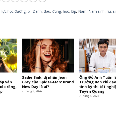
 lực học đường
,
bí
,
Danh
,
đau
,
đúng
,
học
,
lớp
,
Nam
,
Nam sinh
,
rìu
,
s
y
Sadie Sink, dị nhân Jean
Ông Đỗ Anh Tuấn l
iáp vận
Grey của Spider-Man: Brand
Trưởng Ban chỉ đạo
hóa rồng,
New Day là ai?
tỉnh kỳ thi tốt nghiệ
ấp
Tuyên Quang
7 Tháng 8, 2026
7 Tháng 8, 2026