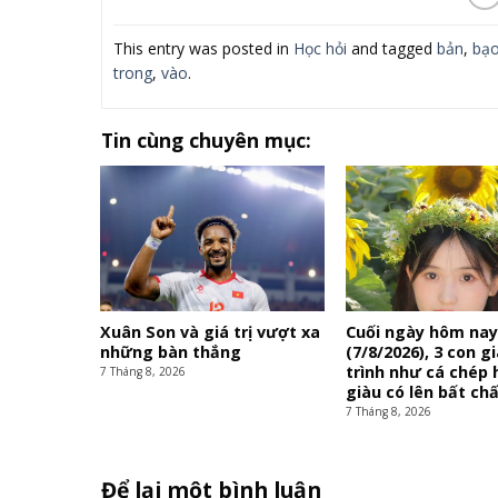
This entry was posted in
Học hỏi
and tagged
bản
,
bạo
trong
,
vào
.
Tin cùng chuyên mục:
Xuân Son và giá trị vượt xa
Cuối ngày hôm na
những bàn thắng
(7/8/2026), 3 con g
trình như cá chép 
7 Tháng 8, 2026
giàu có lên bất ch
7 Tháng 8, 2026
Để lại một bình luận