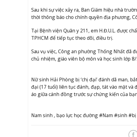
Sau khi sự việc xảy ra, Ban Giám hiệu nhà trườ
thời thông báo cho chính quyền địa phương, Cô
Tại Bệnh viện Quân y 211, em H.Đ.U.L. được ch
TPHCM để tiếp tục theo dõi, điều trị.
Sau vụ việc, Công an phường Thống Nhất đã đưa 
chủ nhiệm, giáo viên bộ môn và học sinh lớp 8/5
Nữ sinh Hải Phòng bị ‘chị đại’ đánh dã man, bắ
đại (17 tuổi) liên tục đánh, đạp, tát vào mặt và
áo giữa cánh đồng trước sự chứng kiến của bạn 
Nam sinh , bạo lực học đường #Nam #sinh #b