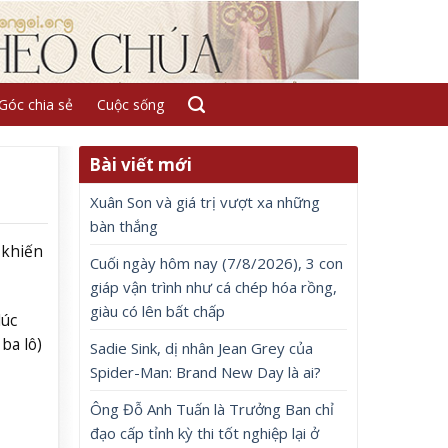
Góc chia sẻ
Cuộc sống
Bài viết mới
Xuân Son và giá trị vượt xa những
bàn thắng
 khiến
Cuối ngày hôm nay (7/8/2026), 3 con
giáp vận trình như cá chép hóa rồng,
giàu có lên bất chấp
lúc
ba lô)
Sadie Sink, dị nhân Jean Grey của
Spider-Man: Brand New Day là ai?
Ông Đỗ Anh Tuấn là Trưởng Ban chỉ
đạo cấp tỉnh kỳ thi tốt nghiệp lại ở