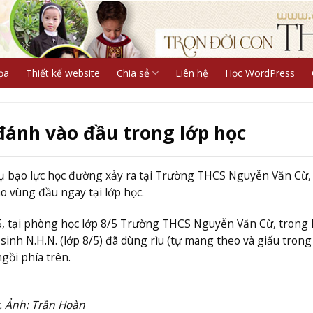
ọa
Thiết kế website
Chia sẻ
Liên hệ
Học WordPress
đánh vào đầu trong lớp học
 bạo lực học đường xảy ra tại Trường THCS Nguyễn Văn Cừ,
o vùng đầu ngay tại lớp học.
, tại phòng học lớp 8/5 Trường THCS Nguyễn Văn Cừ, trong 
 sinh N.H.N. (lớp 8/5) đã dùng rìu (tự mang theo và giấu trong 
gồi phía trên.
. Ảnh: Trần Hoàn