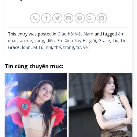
“Mình biết trái tim mình thổn
thức vì điều gì, và mình tin mình
sinh ra để làm nghệ thuật”
Ảnh: NVCC