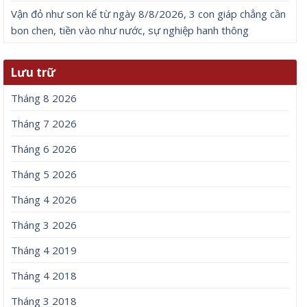
Tên
*
Email
*
Trang web
Lưu tên của tôi, email, và trang web trong trình
duyệt này cho lần bình luận kế tiếp của tôi.