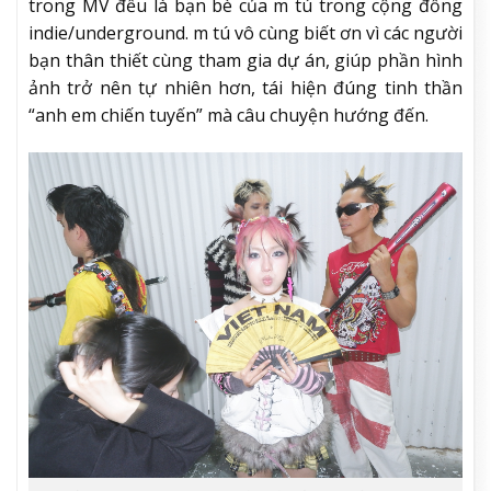
chuyện. Từng bộ trang phục, màu sắc hay phụ kiện
đều góp phần hoàn thiện thế giới cảm xúc mà MV
muốn truyền tải. Đây cũng là lý do phần hình ảnh
trong
NÓI EM ĐIÊN
mang màu sắc đồng nhất và có
tính nhận diện rõ rệt hơn các sản phẩm trước.
Một chi tiết thú vị khác là toàn bộ nhân vật xuất hiện
trong MV đều là bạn bè của m tú trong cộng đồng
indie/underground. m tú vô cùng biết ơn vì các người
bạn thân thiết cùng tham gia dự án, giúp phần hình
ảnh trở nên tự nhiên hơn, tái hiện đúng tinh thần
“anh em chiến tuyến” mà câu chuyện hướng đến.