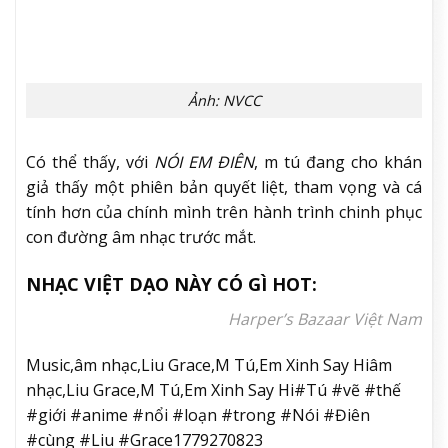
Ảnh: NVCC
Việc mạnh dạn thử sức với Pop Punk, kết hợp yếu tố
anime cùng tinh thần thời trang đường phố cho
thấy m tú đang sẵn sàng bước ra khỏi vùng an toàn
để định hình bản sắc riêng, thoát khỏi hình ảnh cô
nàng trong trẻo, nhẹ nhàng của các dự án trước đó.
Chia sẻ về kỳ vọng cho sản phẩm
NÓI EM ĐIÊN
, m tú
mong muốn ca khúc sẽ trở thành “bài hit đầu tiên”
trong sự nghiệp, được khán giả biết tới và phủ sóng
khả năng nhận diện hơn.