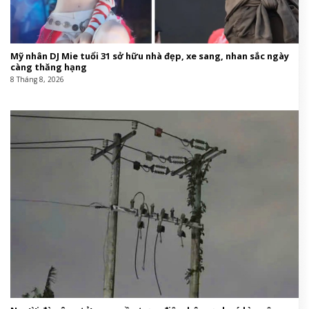
Có thể thấy, với
NÓI EM ĐIÊN
, m tú đang cho khán
giả thấy một phiên bản quyết liệt, tham vọng và cá
tính hơn của chính mình trên hành trình chinh phục
con đường âm nhạc trước mắt.
NHẠC VIỆT DẠO NÀY CÓ GÌ HOT:
Harper’s Bazaar Việt Nam
Music,âm nhạc,Liu Grace,M Tú,Em Xinh Say Hiâm
nhạc,Liu Grace,M Tú,Em Xinh Say Hi#Tú #vẽ #thế
#giới #anime #nổi #loạn #trong #Nói #Điên
#cùng #Liu #Grace1779270823