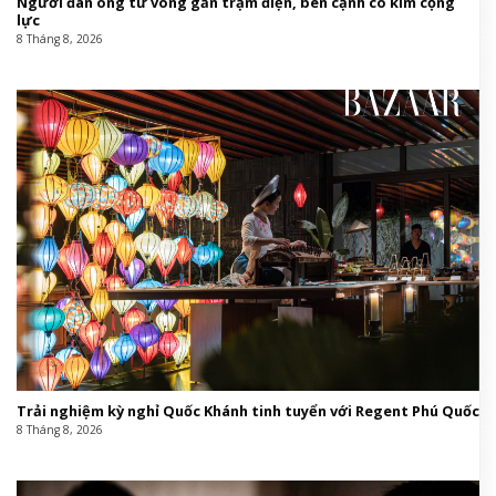
This entry was posted in
Giáo hội Việt Nam
and tagged
âm
nhạc
,
anime
,
cùng
,
diện
,
Em Xinh Say Hi
,
giới
,
Grace
,
Liu
,
Liu
Grace
,
loạn
,
M Tú
,
nơi
,
thể
,
trong
,
từ
,
về
.
Tin cùng chuyên mục:
Mỹ nhân DJ Mie tuổi 31 sở hữu nhà đẹp, xe sang, nhan sắc ngày
càng thăng hạng