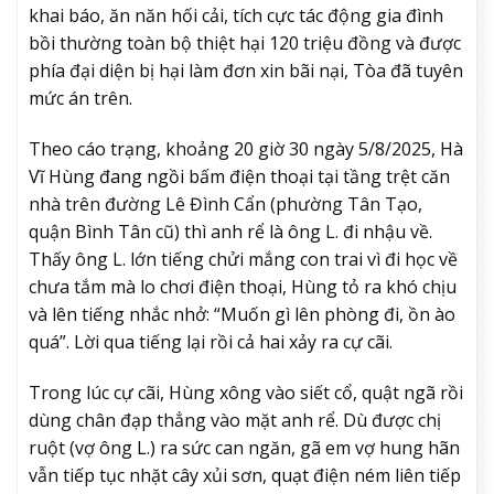
khai báo, ăn năn hối cải, tích cực tác động gia đình
bồi thường toàn bộ thiệt hại 120 triệu đồng và được
phía đại diện bị hại làm đơn xin bãi nại, Tòa đã tuyên
mức án trên.
Theo cáo trạng, khoảng 20 giờ 30 ngày 5/8/2025, Hà
Vĩ Hùng đang ngồi bấm điện thoại tại tầng trệt căn
nhà trên đường Lê Đình Cẩn (phường Tân Tạo,
quận Bình Tân cũ) thì anh rể là ông L. đi nhậu về.
Thấy ông L. lớn tiếng chửi mắng con trai vì đi học về
chưa tắm mà lo chơi điện thoại, Hùng tỏ ra khó chịu
và lên tiếng nhắc nhở: “Muốn gì lên phòng đi, ồn ào
quá”. Lời qua tiếng lại rồi cả hai xảy ra cự cãi.
Trong lúc cự cãi, Hùng xông vào siết cổ, quật ngã rồi
dùng chân đạp thẳng vào mặt anh rể. Dù được chị
ruột (vợ ông L.) ra sức can ngăn, gã em vợ hung hãn
vẫn tiếp tục nhặt cây xủi sơn, quạt điện ném liên tiếp