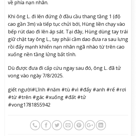
về phía nạn nhân.
Khi ông L. đi lên đứng ở đầu cầu thang tầng 1 (độ
cao gần 3m) và tiếp tục chửi bới, Hùng liền chạy vào
bếp rút dao đi lên áp sát. Tại đây, Hùng dùng tay trái
giữ chặt tay ông L., tay phải cầm dao đưa ra sau lưng
rồi đẩy mạnh khiến nạn nhân ngã nhào từ trên cao
xuống nền tầng lửng bất tỉnh.
Dù được đưa đi cấp cứu ngay sau đó, ông L. đã tử
vong vào ngày 7/8/2025.
giết người#Lĩnh #năm #tù #vì #đẩy #anh #rể #rơi
#từ #trên #gác #xuống #đất #tử
#vong1781855942