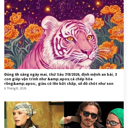
Đúng 6h sáng ngày mai, thứ Sáu 7/8/2026, định mệnh an bài, 3
con giáp vận trình như &amp;apos;cá chép hóa
rồng&amp;apos;, giàu có lên bất chấp, số đỏ chót như son
6 Tháng 8, 2026