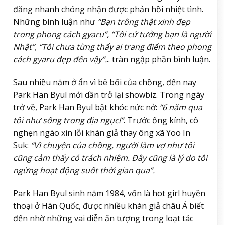
đăng nhanh chóng nhận được phản hồi nhiệt tình.
Những bình luận như
“Bạn trông thật xinh đẹp
trong phong cách gyaru”, “Tôi cứ tưởng bạn là người
Nhật”, “Tôi chưa từng thấy ai trang điểm theo phong
cách gyaru đẹp đến vậy”.
.. tràn ngập phần bình luận.
Sau nhiều năm ở ẩn vì bê bối của chồng, đến nay
Park Han Byul mới dần trở lại showbiz. Trong ngày
trở về, Park Han Byul bật khóc nức nở:
“6 năm qua
tôi như sống trong địa ngục!”
. Trước ống kính, cô
nghẹn ngào xin lỗi khán giả thay ông xã Yoo In
Suk:
“Vì chuyện của chồng, người làm vợ như tôi
cũng cảm thấy có trách nhiệm. Đây cũng là lý do tôi
ngừng hoạt động suốt thời gian qua”.
Park Han Byul sinh năm 1984, vốn là hot girl huyền
thoại ở Hàn Quốc, được nhiều khán giả châu Á biết
đến nhờ những vai diễn ấn tượng trong loạt tác