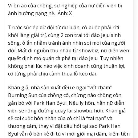
Vì ồn ào của chồng, sự nghiệp của nữ diễn viên bị
ảnh hưởng nặng nề. Ảnh: X
Trước sức ép dữ dội từ dư luận, cô buộc phải rời
khỏi làng giải trí, cùng 2 con trai tới đảo Jeju sinh
sống, ở ẩn nhằm tránh ánh nhìn soi mói của người
đời. Mất đi nguồn thu nhập từ showbiz, nữ diễn viên
quyết định mở quán cà phê tại đảo Jeju. Tuy nhiên
không phải lúc nào việc kinh doanh cũng thuận lợi,
cô từng phải chịu cảnh thua lỗ kéo dài.
Khán giả, nhà sản xuất đều e ngại “vết chàm”
Burning Sun của chồng cô, chừng nào chồng còn
gắn bó với Park Han Byul. Nếu ly hôn, hẳn nữ diễn
viên sẽ rộng đường quay lại showbiz hơn. Khán giả
sẽ coi cuộc hôn nhân của cô chỉ là “tai nạn” và
thương cảm, thay vì đặt dấu hỏi tại sao Park Han
Byul vẫn ở bên kẻ đi tù vì môi giới mại dâm, kiếm tiền