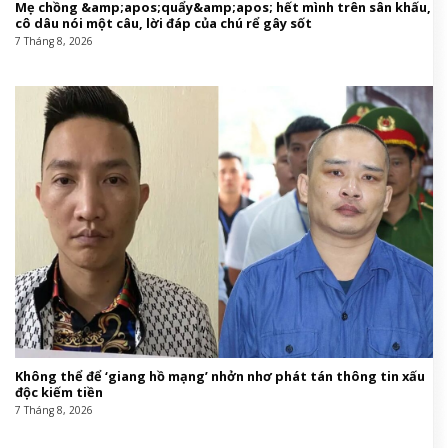
Mẹ chồng &amp;apos;quẩy&amp;apos; hết mình trên sân khấu,
cô dâu nói một câu, lời đáp của chú rể gây sốt
7 Tháng 8, 2026
Không thể để ‘giang hồ mạng’ nhởn nhơ phát tán thông tin xấu
độc kiếm tiền
7 Tháng 8, 2026