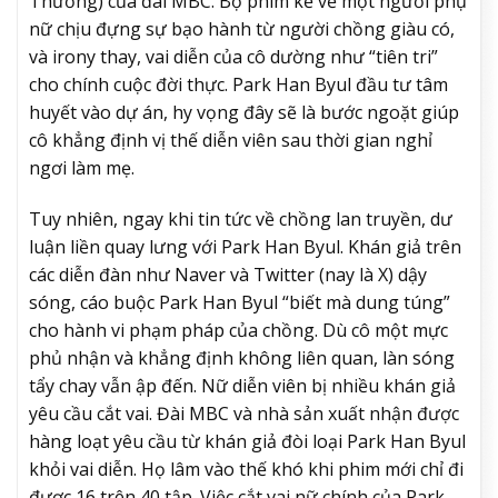
Thương) của đài MBC. Bộ phim kể về một người phụ
nữ chịu đựng sự bạo hành từ người chồng giàu có,
và irony thay, vai diễn của cô dường như “tiên tri”
cho chính cuộc đời thực. Park Han Byul đầu tư tâm
huyết vào dự án, hy vọng đây sẽ là bước ngoặt giúp
cô khẳng định vị thế diễn viên sau thời gian nghỉ
ngơi làm mẹ.
Tuy nhiên, ngay khi tin tức về chồng lan truyền, dư
luận liền quay lưng với Park Han Byul. Khán giả trên
các diễn đàn như Naver và Twitter (nay là X) dậy
sóng, cáo buộc Park Han Byul “biết mà dung túng”
cho hành vi phạm pháp của chồng. Dù cô một mực
phủ nhận và khẳng định không liên quan, làn sóng
tẩy chay vẫn ập đến. Nữ diễn viên bị nhiều khán giả
yêu cầu cắt vai. Đài MBC và nhà sản xuất nhận được
hàng loạt yêu cầu từ khán giả đòi loại Park Han Byul
khỏi vai diễn. Họ lâm vào thế khó khi phim mới chỉ đi
được 16 trên 40 tập. Việc cắt vai nữ chính của Park