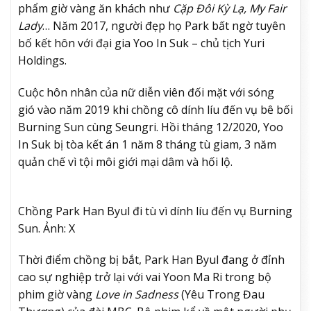
phẩm giờ vàng ăn khách như
Cặp Đôi Kỳ Lạ, My Fair
Lady
… Năm 2017, người đẹp họ Park bất ngờ tuyên
bố kết hôn với đại gia Yoo In Suk – chủ tịch Yuri
Holdings.
Cuộc hôn nhân của nữ diễn viên đối mặt với sóng
gió vào năm 2019 khi chồng cô dính líu đến vụ bê bối
Burning Sun cùng Seungri. Hồi tháng 12/2020, Yoo
In Suk bị tòa kết án 1 năm 8 tháng tù giam, 3 năm
quản chế vì tội môi giới mại dâm và hối lộ.
Chồng Park Han Byul đi tù vì dính líu đến vụ Burning
Sun. Ảnh: X
Thời điểm chồng bị bắt, Park Han Byul đang ở đỉnh
cao sự nghiệp trở lại với vai Yoon Ma Ri trong bộ
phim giờ vàng
Love in Sadness
(Yêu Trong Đau