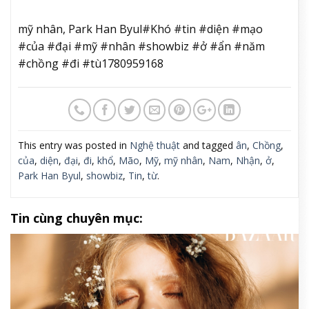
mỹ nhân, Park Han Byul#Khó #tin #diện #mạo
#của #đại #mỹ #nhân #showbiz #ở #ẩn #năm
#chồng #đi #tù1780959168
This entry was posted in
Nghệ thuật
and tagged
ân
,
Chồng
,
của
,
diện
,
đại
,
đi
,
khổ
,
Mão
,
Mỹ
,
mỹ nhân
,
Nam
,
Nhận
,
ở
,
Park Han Byul
,
showbiz
,
Tin
,
từ
.
Tin cùng chuyên mục: