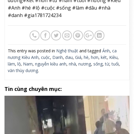
dương#Kết #hôn #từ #năm #tuổi #nương #Kiều
#Anh #hé #lộ #cuộc #sống #làm #dâu #nhà
#danh #gia1781724234
This entry was posted in
Nghệ thuật
and tagged
Ánh
,
ca
nương Kiều Anh
,
cuộc
,
Danh
,
đau
,
Giá
,
hè
,
hơn
,
két
,
Kiều
,
làm
,
lộ
,
Nam
,
nguyễn kiều anh
,
nhà
,
nương
,
sống
,
từ
,
tuổi
,
văn thùy dương
.
Tin cùng chuyên mục: