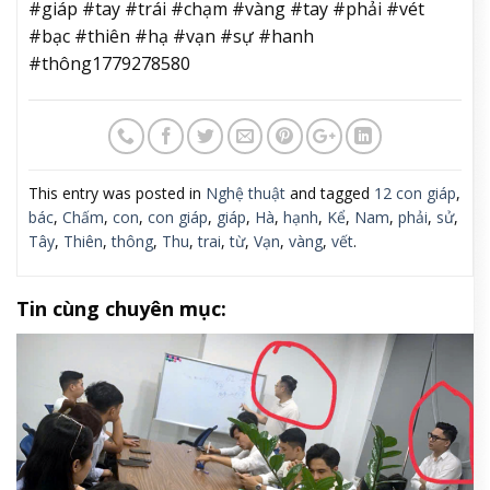
#giáp #tay #trái #chạm #vàng #tay #phải #vét
#bạc #thiên #hạ #vạn #sự #hanh
#thông1779278580
This entry was posted in
Nghệ thuật
and tagged
12 con giáp
,
bác
,
Chấm
,
con
,
con giáp
,
giáp
,
Hà
,
hạnh
,
Kể
,
Nam
,
phải
,
sử
,
Tây
,
Thiên
,
thông
,
Thu
,
trai
,
từ
,
Vạn
,
vàng
,
vết
.
Tin cùng chuyên mục: