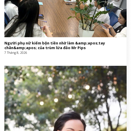
Người phụ nữ kiếm bộn tiền nhờ làm &amp;apos;tay
chân&amp;apos; của trùm lừa đảo Mr Pips
7 Tháng 8, 2026