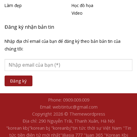
Làm đẹp
Học đồ họa
Video
Đăng ký nhận bản tin
Nhập địa chỉ email của bạn để đăng ký theo bản bản tin của
chúng tôi:
Phone: 0909.009.009
Email: webtintuc@gmail.com
Copyright 2026 © Themewordpress
Địa chỉ: 290 Nguyễn Trãi, Thanh Xuân, Hà Nội
"korean kbj​
"korean bj
"koreanbj​
"tin tức thời sự Việt Nam
"Tin
tức tiền điện tử mới nhất​
"Jiliasia 777
"Juan 365
"Korean Kbj