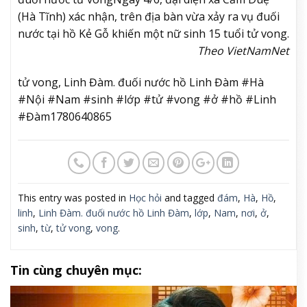
(Hà Tĩnh) xác nhận, trên địa bàn vừa xảy ra vụ đuối
nước tại hồ Kẻ Gỗ khiến một nữ sinh 15 tuổi tử vong.
Theo VietNamNet
tử vong, Linh Đàm. đuối nước hồ Linh Đàm #Hà
#Nội #Nam #sinh #lớp #tử #vong #ở #hồ #Linh
#Đàm1780640865
This entry was posted in
Học hỏi
and tagged
đám
,
Hà
,
Hồ
,
linh
,
Linh Đàm. đuối nước hồ Linh Đàm
,
lớp
,
Nam
,
nơi
,
ở
,
sinh
,
từ
,
tử vong
,
vong
.
Tin cùng chuyên mục: