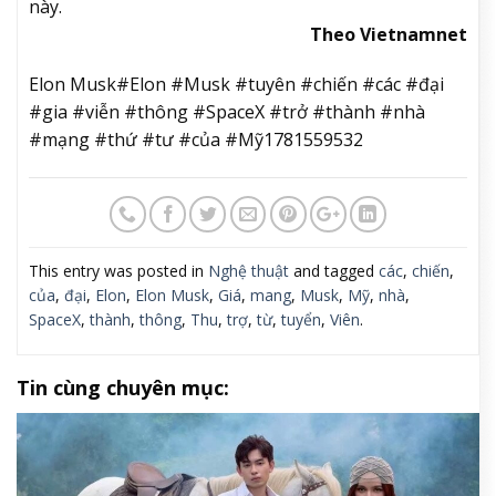
này.
Theo Vietnamnet
Elon Musk#Elon #Musk #tuyên #chiến #các #đại
#gia #viễn #thông #SpaceX #trở #thành #nhà
#mạng #thứ #tư #của #Mỹ1781559532
This entry was posted in
Nghệ thuật
and tagged
các
,
chiến
,
của
,
đại
,
Elon
,
Elon Musk
,
Giá
,
mang
,
Musk
,
Mỹ
,
nhà
,
SpaceX
,
thành
,
thông
,
Thu
,
trợ
,
từ
,
tuyển
,
Viên
.
Tin cùng chuyên mục: