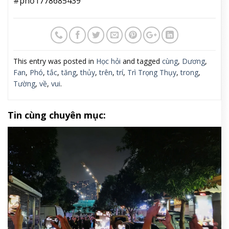
#phố1778685439
This entry was posted in
Học hỏi
and tagged
cùng
,
Dương
,
Fan
,
Phó
,
tắc
,
tăng
,
thủy
,
trên
,
trí
,
Trì Trọng Thụy
,
trong
,
Tường
,
về
,
vui
.
Tin cùng chuyên mục: