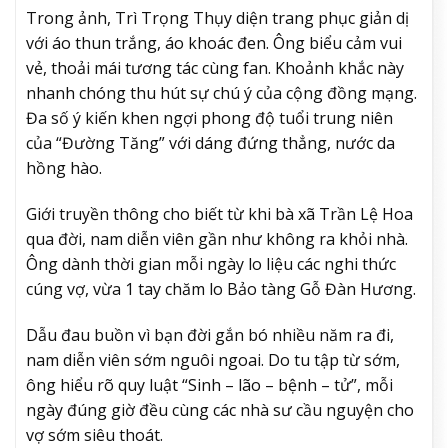
Trong ảnh, Trì Trọng Thụy diện trang phục giản dị
với áo thun trắng, áo khoác đen. Ông biểu cảm vui
vẻ, thoải mái tương tác cùng fan. Khoảnh khắc này
nhanh chóng thu hút sự chú ý của cộng đồng mạng.
Đa số ý kiến khen ngợi phong độ tuổi trung niên
của “Đường Tăng” với dáng đứng thẳng, nước da
hồng hào.
Giới truyền thông cho biết từ khi bà xã Trần Lệ Hoa
qua đời, nam diễn viên gần như không ra khỏi nhà.
Ông dành thời gian mỗi ngày lo liệu các nghi thức
cúng vợ, vừa 1 tay chăm lo Bảo tàng Gỗ Đàn Hương.
Dẫu đau buồn vì bạn đời gắn bó nhiều năm ra đi,
nam diễn viên sớm nguôi ngoai. Do tu tập từ sớm,
ông hiểu rõ quy luật “Sinh – lão – bệnh – tử”, mỗi
ngày đúng giờ đều cùng các nhà sư cầu nguyện cho
vợ sớm siêu thoát.