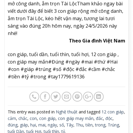
mở công danh, ẵm trọn Tài Lộc
Tham khảo ngay bài
viết dưới đây để biết 3 con giáp rộng mở công danh,
ẵm trọn Tài Lộc, kéo hết vận may, tương lai tươi
sáng vào đúng 20h hôm nay, ngày 24/5/2026 này
nhé!
Theo Gia đình Việt Nam
con giáp, tuổi dần, tuổi thìn, tuổi hợi, 12 con giáp ,
con giáp may mắn#Đúng #ngày #mai #thứ #Hai
#con #giáp #trúng #số #độc #đắc #cầm #chắc
#tiền #tỷ #trong #tay1779619136
This entry was posted in
Nghệ thuật
and tagged
12 con giáp
,
cảm
,
chắc
,
con
,
con giáp
,
con giáp may mắn
,
đắc
,
độc
,
đúng
,
giáp
,
hại
,
mai
,
ngày
,
số
,
Tây
,
Thu
,
tiền
,
trong
,
Trúng
,
tuổi Dần
,
tuổi Hợi
,
tuổi thìn
,
tỷ
.