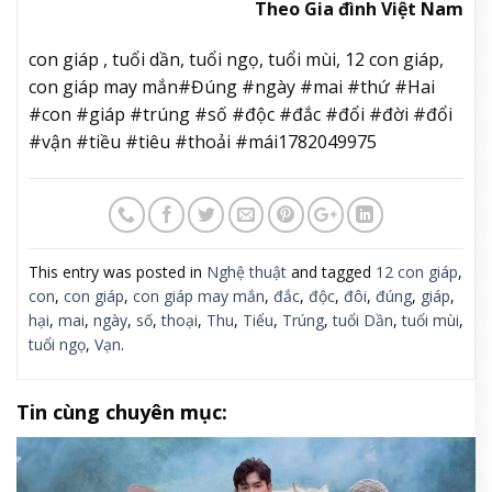
Theo Gia đình Việt Nam
con giáp , tuổi dần, tuổi ngọ, tuổi mùi, 12 con giáp,
con giáp may mắn#Đúng #ngày #mai #thứ #Hai
#con #giáp #trúng #số #độc #đắc #đổi #đời #đổi
#vận #tiều #tiêu #thoải #mái1782049975
This entry was posted in
Nghệ thuật
and tagged
12 con giáp
,
con
,
con giáp
,
con giáp may mắn
,
đắc
,
độc
,
đôi
,
đúng
,
giáp
,
hại
,
mai
,
ngày
,
số
,
thoại
,
Thu
,
Tiểu
,
Trúng
,
tuổi Dần
,
tuổi mùi
,
tuổi ngọ
,
Vạn
.
Tin cùng chuyên mục: