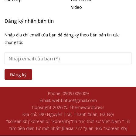
Video
Đăng ký nhận bản tin
Nhập địa chỉ email của bạn để đăng ký theo bản bản tin của
chúng tôi:
Phone: 0909.009.009
Email: webtintuc@gmail.com
Copyright 2026 © Themewordpress
Địa chỉ: 290 Nguyễn Trãi, Thanh Xuân, Hà Nội
"korean kbj​
"korean bj
"koreanbj​
"tin tức thời sự Việt Nam
"Tin
tức tiền điện tử mới nhất​
"Jiliasia 777
"Juan 365
"Korean Kbj