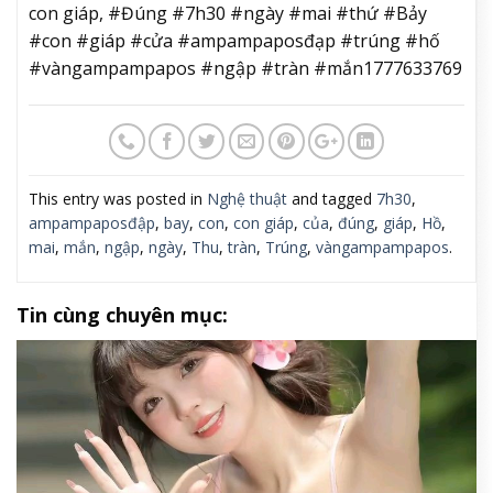
con giáp, #Đúng #7h30 #ngày #mai #thứ #Bảy
#con #giáp #cửa #ampampaposđạp #trúng #hố
#vàngampampapos #ngập #tràn #mắn1777633769
This entry was posted in
Nghệ thuật
and tagged
7h30
,
ampampaposđập
,
bay
,
con
,
con giáp
,
của
,
đúng
,
giáp
,
Hồ
,
mai
,
mắn
,
ngập
,
ngày
,
Thu
,
tràn
,
Trúng
,
vàngampampapos
.
Tin cùng chuyên mục: