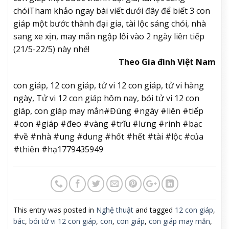
chói
Tham khảo ngay bài viết dưới đây để biết 3 con
giáp một bước thành đại gia, tài lộc sáng chói, nhà
sang xe xịn, may mắn ngập lối vào 2 ngày liên tiếp
(21/5-22/5) này nhé!
Theo Gia đình Việt Nam
con giáp, 12 con giáp, tử vi 12 con giáp, tử vi hàng
ngày, Tử vi 12 con giáp hôm nay, bói tử vi 12 con
giáp, con giáp may mắn#Đúng #ngày #liên #tiếp
#con #giáp #đeo #vàng #trĩu #lưng #rinh #bạc
#về #nhà #ung #dung #hốt #hết #tài #lộc #của
#thiên #hạ1779435949
This entry was posted in
Nghệ thuật
and tagged
12 con giáp
,
bác
,
bói tử vi 12 con giáp
,
con
,
con giáp
,
con giáp may mắn
,