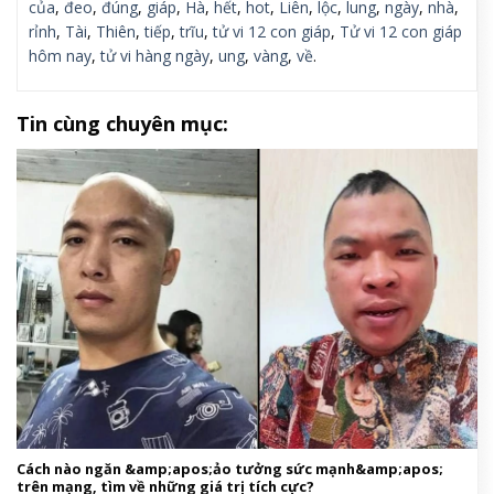
của
,
đeo
,
đúng
,
giáp
,
Hà
,
hết
,
hot
,
Liên
,
lộc
,
lung
,
ngày
,
nhà
,
rỉnh
,
Tài
,
Thiên
,
tiếp
,
trĩu
,
tử vi 12 con giáp
,
Tử vi 12 con giáp
hôm nay
,
tử vi hàng ngày
,
ung
,
vàng
,
về
.
Tin cùng chuyên mục:
Cách nào ngăn &amp;apos;ảo tưởng sức mạnh&amp;apos;
trên mạng, tìm về những giá trị tích cực?