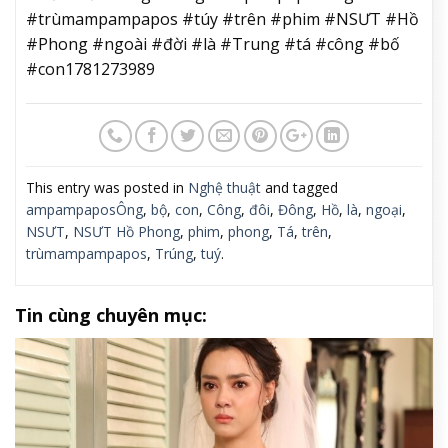
#trùmampampapos #túy #trên #phim #NSƯT #Hồ
#Phong #ngoài #đời #là #Trung #tá #công #bố
#con1781273989
This entry was posted in
Nghệ thuật
and tagged
ampampaposÔng
,
bộ
,
con
,
Công
,
đôi
,
Đông
,
Hồ
,
là
,
ngoại
,
NSƯT
,
NSƯT Hồ Phong
,
phim
,
phong
,
Tá
,
trên
,
trùmampampapos
,
Trúng
,
tuý
.
Tin cùng chuyên mục: