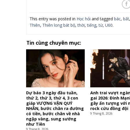
This entry was posted in
Học hỏi
and tagged
bác
,
bất
Thiên
,
Thiên long bát bộ
,
thời
,
tiếng
,
từ
,
U60
.
Tin cùng chuyên mục:
Dự báo 3 ngày đầu tuần,
Anh trai vượt ngà
thứ 2, thứ 3, thứ 4, 3 con
gai 2026: Đinh Mạn
giáp VƯỢNG VẬN QUÝ
gây ấn tượng với 
NHÂN, bước chân ra đường
rock cứu đồng đội
có tiền, bước chân về nhà
9 Tháng 8, 2026
ngập vàng, sung sướng
như Tiên
9 Tháng 8, 2026