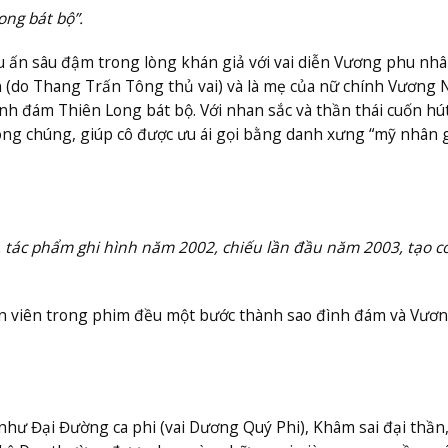
ng bát bộ”.
u ấn sâu đậm trong lòng khán giả với vai diễn Vương phu nhâ
(do Thang Trấn Tông thủ vai) và là mẹ của nữ chính Vương 
ình đám Thiên Long bát bộ. Với nhan sắc và thần thái cuốn hút
công chúng, giúp cô được ưu ái gọi bằng danh xưng “mỹ nhân 
, tác phẩm ghi hình năm 2002, chiếu lần đầu năm 2003, tạo c
ễn viên trong phim đều một bước thành sao đình đám và Vươn
như Đại Đường ca phi (vai Dương Quý Phi), Khâm sai đại thần