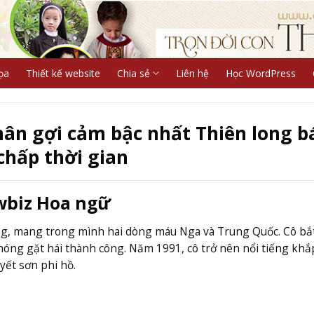
ọa
Thiết kế website
Chia sẻ
Liên hệ
Học WordPress
hân gợi cảm bậc nhất Thiên long b
chấp thời gian
wbiz Hoa ngữ
ng, mang trong mình hai dòng máu Nga và Trung Quốc. Cô bắ
hóng gặt hái thành công. Năm 1991, cô trở nên nổi tiếng khắ
ết sơn phi hồ.