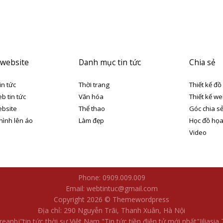
 website
Danh mục tin tức
Chia sẻ
in tức
Thời trang
Thiết kế đồ
eb tin tức
Văn hóa
Thiết kế we
ebsite
Thể thao
Góc chia s
 hình lên áo
Làm đẹp
Học đồ họ
Video
Phone: 0909.009.009
Email: webtintuc@gmail.com
Copyright 2026 © Themewordpress
Địa chỉ: 290 Nguyễn Trãi, Thanh Xuân, Hà Nội
reanbj​
"tin tức thời sự Việt Nam
"Tin tức tiền điện tử mới nhất​
"Jiliasia