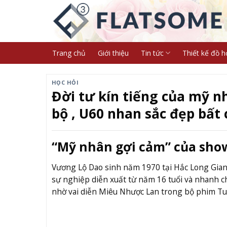
Skip
to
content
Trang chủ
Giới thiệu
Tin tức
Thiết kế đồ h
HỌC HỎI
Đời tư kín tiếng của mỹ n
bộ , U60 nhan sắc đẹp bất 
“Mỹ nhân gợi cảm” của sho
Vương Lộ Dao sinh năm 1970 tại Hắc Long Gia
sự nghiệp diễn xuất từ năm 16 tuổi và nhanh c
nhờ vai diễn Miêu Nhược Lan trong bộ phim Tuy