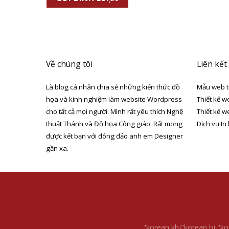
Về chúng tôi
Liên kết
Là blog cá nhân chia sẻ những kiến thức đồ
Mẫu web t
họa và kinh nghiệm làm website Wordpress
Thiết kế w
cho tất cả mọi người. Mình rất yêu thích Nghệ
Thiết kế w
thuật Thánh và Đồ họa Công giáo. Rất mong
Dịch vụ In
được kết bạn với đông đảo anh em Designer
gần xa.
"korean kbj​
"korean bj
"ko