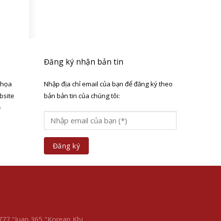
Đăng ký nhận bản tin
 họa
Nhập địa chỉ email của bạn để đăng ký theo
bsite
bản bản tin của chúng tôi:
ẻ
a
 777
"Juan 365
"Korean Kbj