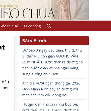
Góc chia sẻ
Cuộc sống
Bài viết mới
át
Dự báo 3 ngày đầu tuần, thứ 2, thứ
3, thứ 4, 3 con giáp VƯỢNG VẬN
QUÝ NHÂN, bước chân ra đường có
tiền, bước chân về nhà ngập vàng,
sung sướng như Tiên
t đầu
Anh trai vượt ngàn chông gai 2026:
p nơi
Đinh Mạnh Ninh gây ấn tượng với
màn hát rock cứu đồng đội
Hotgirl Cần Thơ xinh như búp bê,
cưới thiếu gia Sài Thành, được mẹ