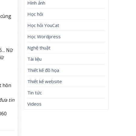
Hình ảnh
Học hỏi
 cùng
Học hỏi YouCat
Học Wordpress
Nghệ thuật
cổ… Nữ
iữ
Tài liệu
Thiết kế đồ họa
Thiết kế website
t hôn
Tin tức
đưa tin
Videos
U60