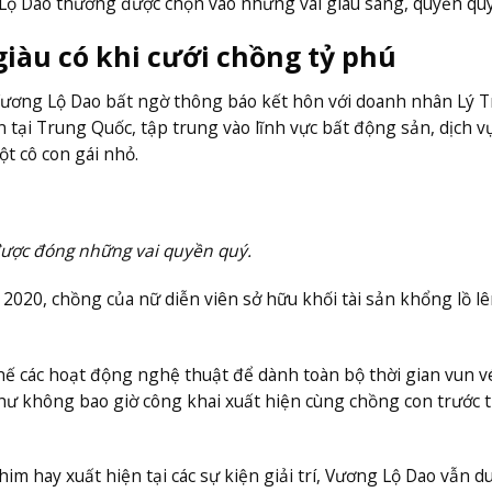
ộ Dao thường được chọn vào những vai giàu sang, quyền quý
 giàu có khi cưới chồng tỷ phú
 Vương Lộ Dao bất ngờ thông báo kết hôn với doanh nhân Lý Tr
tại Trung Quốc, tập trung vào lĩnh vực bất động sản, dịch v
ột cô con gái nhỏ.
được đóng những vai quyền quý.
2020, chồng của nữ diễn viên sở hữu khối tài sản khổng lồ l
ế các hoạt động nghệ thuật để dành toàn bộ thời gian vun v
 như không bao giờ công khai xuất hiện cùng chồng con trước 
 hay xuất hiện tại các sự kiện giải trí, Vương Lộ Dao vẫn du