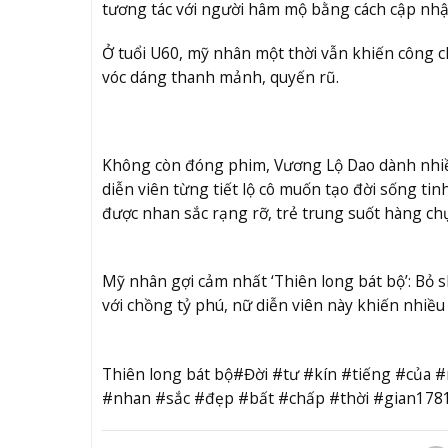
tương tác với người hâm mộ bằng cách cập nhậ
Ở tuổi U60, mỹ nhân một thời vẫn khiến công c
vóc dáng thanh mảnh, quyến rũ.
Không còn đóng phim, Vương Lộ Dao dành nhiều
diễn viên từng tiết lộ cô muốn tạo đời sống ti
được nhan sắc rạng rỡ, trẻ trung suốt hàng ch
Mỹ nhân gợi cảm nhất ‘Thiên long bát bộ’: Bỏ 
với chồng tỷ phú, nữ diễn viên này khiến nhiề
Thiên long bát bộ#Đời #tư #kín #tiếng #của
#nhan #sắc #đẹp #bất #chấp #thời #gian178