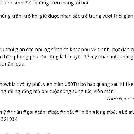
t hình ảnh đời thường trên mạng xã hội.
húng trầm trồ khi giữ được nhan sắc trẻ trung vượt thời gian
 thời gian cho những sở thích khác như vẽ tranh, học đàn 
nh thần phong phú. Đó cũng là bí quyết để mỹ nhân một thời g
ục năm qua.
showbiz cưới tỷ phú, viên mãn U60
Từ bỏ hào quang sau khi kế
u người ngưỡng mộ bởi cuộc sống sung túc, viên mãn.
Theo Người 
 #mỹ #nhân #gợi #cảm #bậc #nhất #Thiên #long #bát #bộ #
1321934