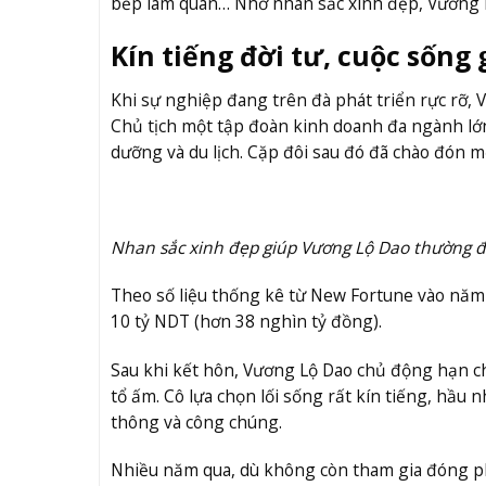
bếp làm quan… Nhờ nhan sắc xinh đẹp, Vương L
Kín tiếng đời tư, cuộc sống
Khi sự nghiệp đang trên đà phát triển rực rỡ,
Chủ tịch một tập đoàn kinh doanh đa ngành lớn 
dưỡng và du lịch. Cặp đôi sau đó đã chào đón m
Nhan sắc xinh đẹp giúp Vương Lộ Dao thường 
Theo số liệu thống kê từ New Fortune vào năm 
10 tỷ NDT (hơn 38 nghìn tỷ đồng).
Sau khi kết hôn, Vương Lộ Dao chủ động hạn ch
tổ ấm. Cô lựa chọn lối sống rất kín tiếng, hầu
thông và công chúng.
Nhiều năm qua, dù không còn tham gia đóng phim