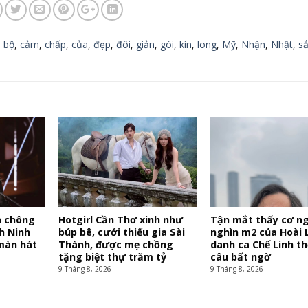
,
bộ
,
cảm
,
chấp
,
của
,
đẹp
,
đôi
,
giản
,
gói
,
kín
,
long
,
Mỹ
,
Nhận
,
Nhật
,
s
n chông
Hotgirl Cần Thơ xinh như
Tận mắt thấy cơ ng
h Ninh
búp bê, cưới thiếu gia Sài
nghìn m2 của Hoài L
màn hát
Thành, được mẹ chồng
danh ca Chế Linh th
tặng biệt thự trăm tỷ
câu bất ngờ
9 Tháng 8, 2026
9 Tháng 8, 2026