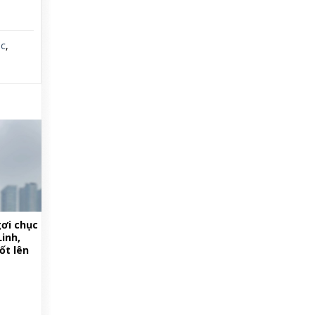
ắc
,
ơi chục
inh,
ốt lên