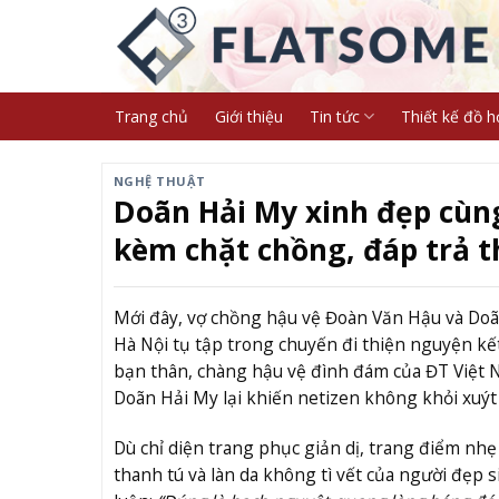
Skip
to
content
Trang chủ
Giới thiệu
Tin tức
Thiết kế đồ h
NGHỆ THUẬT
Doãn Hải My xinh đẹp cùng
kèm chặt chồng, đáp trả 
Mới đây, vợ chồng hậu vệ Đoàn Văn Hậu và Doã
Hà Nội tụ tập trong chuyến đi thiện nguyện kế
bạn thân, chàng hậu vệ đình đám của ĐT Việt N
Doãn Hải My lại khiến netizen không khỏi xuýt 
Dù chỉ diện trang phục giản dị, trang điểm n
thanh tú và làn da không tì vết của người đẹp