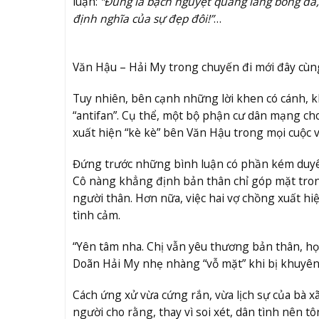
luận:
“Đúng là bạch nguyệt quang làng bóng đá, 
định nghĩa của sự đẹp đôi!”
…
Văn Hậu – Hải My trong chuyến đi mới đây cùn
Tuy nhiên, bên cạnh những lời khen có cánh, k
“antifan”. Cụ thể, một bộ phận cư dân mạng cho
xuất hiện “kè kè” bên Văn Hậu trong mọi cuộc v
Đứng trước những bình luận có phần kém duyên 
Cô nàng khẳng định bản thân chỉ góp mặt trong
người thân. Hơn nữa, việc hai vợ chồng xuất hi
tình cảm.
“Yên tâm nha. Chị vẫn yêu thương bản thân, học
Doãn Hải My nhẹ nhàng “vỗ mặt” khi bị khuyên 
Cách ứng xử vừa cứng rắn, vừa lịch sự của bà 
người cho rằng, thay vì soi xét, dân tình nên t