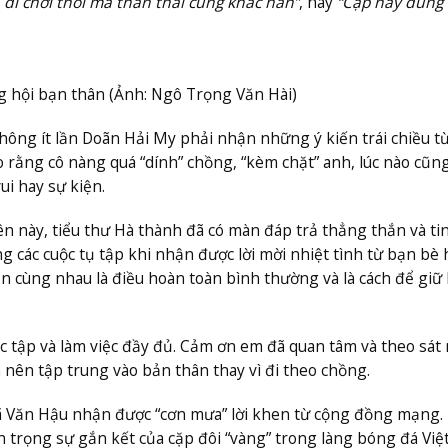
đi chơi thôi mà thần thái cũng khác hẳn”
, hay
“Cặp này đúng 
g hội bạn thân (Ảnh: Ngô Trọng Văn Hài)
hông ít lần Doãn Hải My phải nhận những ý kiến trái chiều t
 rằng cô nàng quá “dính” chồng, “kèm chặt” anh, lúc nào cũn
ui hay sự kiện.
này, tiểu thư Hà thành đã có màn đáp trả thẳng thắn và tin
 các cuộc tụ tập khi nhận được lời mời nhiệt tình từ bạn bè 
ện cùng nhau là điều hoàn toàn bình thường và là cách để giữ 
 tập và làm việc đầy đủ. Cảm ơn em đã quan tâm và theo sát 
nên tập trung vào bản thân thay vì đi theo chồng.
xã Văn Hậu nhận được “cơn mưa” lời khen từ cộng đồng mạng.
ôn trọng sự gắn kết của cặp đôi “vàng” trong làng bóng đá Việt