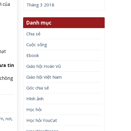
i của
Tháng 3 2018
Danh mục
Chia sẻ
Cuộc sống
oạt
Ebook
ưa tin
Giáo hội Hoàn Vũ
Giáo hội Việt Nam
#chồng
Góc chia sẻ
Hình ảnh
Học hỏi
em
,
nơi
,
Học hỏi YouCat
Học Wordpress