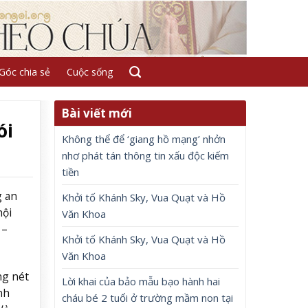
Góc chia sẻ
Cuộc sống
Bài viết mới
ói
Không thể để ‘giang hồ mạng’ nhởn
nhơ phát tán thông tin xấu độc kiếm
tiền
g an
Khởi tố Khánh Sky, Vua Quạt và Hồ
hội
Văn Khoa
 –
Khởi tố Khánh Sky, Vua Quạt và Hồ
Văn Khoa
ng nét
Lời khai của bảo mẫu bạo hành hai
nh
cháu bé 2 tuổi ở trường mầm non tại