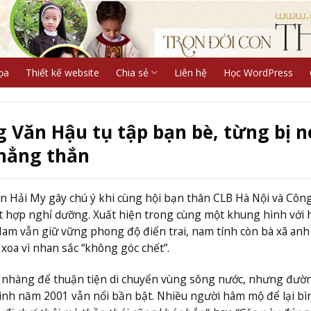
ọa
Thiết kế website
Chia sẻ
Liên hệ
Học WordPress
 Văn Hậu tụ tập bạn bè, từng bị n
thẳng thắn
n Hải My gây chú ý khi cùng hội bạn thân CLB Hà Nội và Côn
t hợp nghỉ dưỡng. Xuất hiện trong cùng một khung hình với 
am vẫn giữ vững phong độ điển trai, nam tính còn bà xã anh
xoa vì nhan sắc “không góc chết”.
hẹ nhàng để thuận tiện di chuyển vùng sông nước, nhưng đườ
 sinh năm 2001 vẫn nổi bần bật. Nhiều người hâm mộ để lại bì