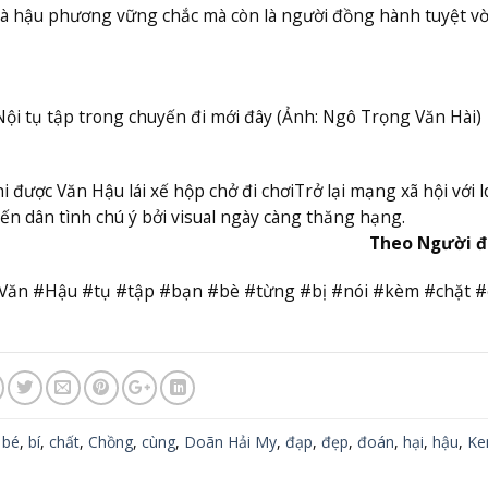
là hậu phương vững chắc mà còn là người đồng hành tuyệt vờ
Nội tụ tập trong chuyến đi mới đây (Ảnh: Ngô Trọng Văn Hài)
i được Văn Hậu lái xế hộp chở đi chơi
Trở lại mạng xã hội với l
n dân tình chú ý bởi visual ngày càng thăng hạng.
Theo Người đ
Văn #Hậu #tụ #tập #bạn #bè #từng #bị #nói #kèm #chặt 
,
bé
,
bí
,
chất
,
Chồng
,
cùng
,
Doãn Hải My
,
đạp
,
đẹp
,
đoán
,
hại
,
hậu
,
K