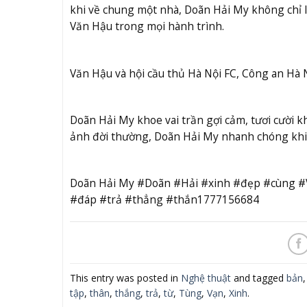
khi về chung một nhà, Doãn Hải My không chỉ 
Văn Hậu trong mọi hành trình.
Văn Hậu và hội cầu thủ Hà Nội FC, Công an Hà 
Doãn Hải My khoe vai trần gợi cảm, tươi cười kh
ảnh đời thường, Doãn Hải My nhanh chóng khiế
Doãn Hải My #Doãn #Hải #xinh #đẹp #cùng #
#đáp #trả #thẳng #thắn1777156684
This entry was posted in
Nghệ thuật
and tagged
bản
tập
,
thân
,
thắng
,
trả
,
từ
,
Tùng
,
Vạn
,
Xinh
.