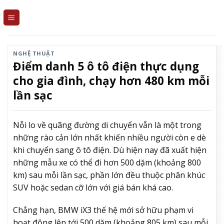
Skip
to
content
NGHỆ THUẬT
Điểm danh 5 ô tô điện thực dụng
cho gia đình, chạy hơn 480 km mỗi
lần sạc
Nỗi lo về quãng đường di chuyển vẫn là một trong
những rào cản lớn nhất khiến nhiều người còn e dè
khi chuyển sang ô tô điện. Dù hiện nay đã xuất hiện
những mẫu xe có thể đi hơn 500 dặm (khoảng 800
km) sau mỗi lần sạc, phần lớn đều thuộc phân khúc
SUV hoặc sedan cỡ lớn với giá bán khá cao.
Chẳng hạn, BMW iX3 thế hệ mới sở hữu phạm vi
hoạt động lên tới 500 dặm (khoảng 805 km) sau mỗi