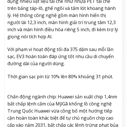
dụng nhiều vật liệu tái chế như nhựa PET tái chế
trên bảng táp-lô, ghế ngồi và tấm lót khoang hành
lý. Hệ thống công nghệ gồm màn hình hiển thị
người lái 12,3 inch, màn hình giải trí trung tâm 12,3
inch và màn hình điều hòa riêng 5 inch, đi kèm trợ lý
giọng nói tích hợp AI.
Với phạm vi hoạt động tối đa 375 dặm sau mỗi lần
sạc, EV3 hoàn toàn đáp ứng tốt nhu cầu di chuyển
đường dài của người dùng.
Thời gian sạc pin từ 10% lên 80% khoảng 31 phút.
Chấn động ngành chip: Huawei sản xuất chip 1,4nm
bất chấp lệnh cấm của Mỹ
Gã khổng lồ công nghệ
Trung Quốc Huawei vừa công bố một hướng tiếp
cận hoàn toàn khác biệt để tự chủ nguồn chip cao
cấp vào năm 2031, bất chấp các lệnh trừng phạt bủa