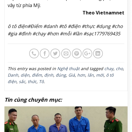
vây từ phía Mỹ.
Theo Vietnamnet
ô tô điện#Điểm #danh #tô #điện #thực #dụng #cho
#gia #đình #chạy #hơn #mỗi #lần #sạc1779769435
This entry was posted in
Nghệ thuật
and tagged
chay
,
cho
,
Danh
,
diện
,
điểm
,
định
,
đúng
,
Giá
,
hơn
,
lấn
,
mới
,
ô tô
điện
,
sắc
,
thức
,
Tô
.
Tin cùng chuyên mục: