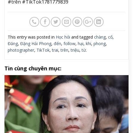
#trên #TikTok1781779839
This entry was posted in
Học hỏi
and tagged
chàng
,
cổ
,
Đăng
,
Đặng Hải Phong
,
đến
,
follow
,
hại
,
khi
,
phong
,
photographer
,
TikTok
,
trai
,
trên
,
triệu
,
từ
.
Tin cùng chuyên mục: