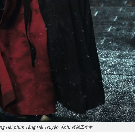
 Tàng Hải phim Tàng Hải Truyện. Ảnh: 肖战工作室