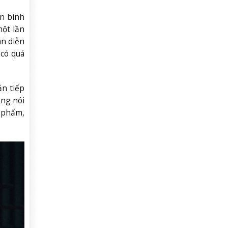
n bình
một lần
àn diễn
 có quá
ản tiếp
Ông nói
c phẩm,