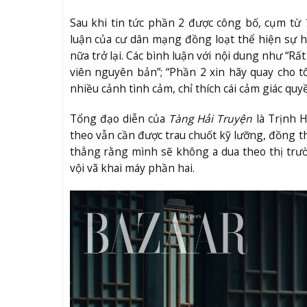
Sau khi tin tức phần 2 được công bố, cụm từ
luận của cư dân mạng đồng loạt thể hiện sự 
nữa trở lại. Các bình luận với nội dung như “Rấ
viên nguyên bản”; “Phần 2 xin hãy quay cho t
nhiều cảnh tình cảm, chỉ thích cái cảm giác qu
Tổng đạo diễn của
Tàng Hải Truyện
là Trịnh H
theo vẫn cần được trau chuốt kỹ lưỡng, đồng t
thẳng rằng mình sẽ không a dua theo thị trư
vội vã khai máy phần hai.