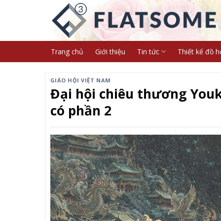
Skip
to
content
Trang chủ
Giới thiệu
Tin tức
Thiết kế đồ h
GIÁO HỘI VIỆT NAM
Đại hội chiêu thương You
có phần 2