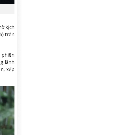
ờ kịch
độ trên
m phiên
ng lãnh
ên, xếp