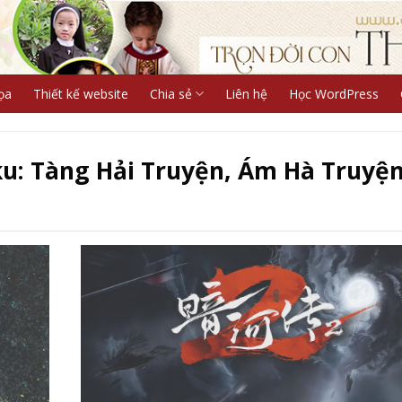
ọa
Thiết kế website
Chia sẻ
Liên hệ
Học WordPress
ku: Tàng Hải Truyện, Ám Hà Truyện