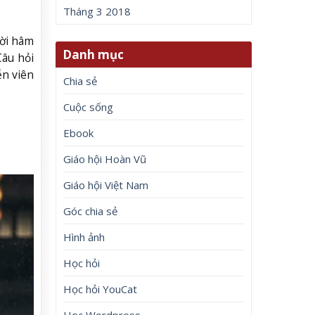
Tháng 3 2018
ười hâm
Danh mục
Câu hỏi
ễn viên
Chia sẻ
Cuộc sống
Ebook
Giáo hội Hoàn Vũ
Giáo hội Việt Nam
Góc chia sẻ
Hình ảnh
Học hỏi
Học hỏi YouCat
Học Wordpress