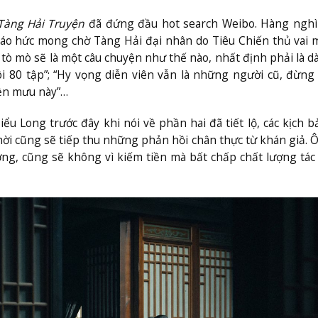
Tàng Hải Truyện
đã đứng đầu hot search Weibo. Hàng nghì
háo hức mong chờ Tàng Hải đại nhân do Tiêu Chiến thủ vai 
t tò mò sẽ là một câu chuyện như thế nào, nhất định phải là d
ôi 80 tập”; “Hy vọng diễn viên vẫn là những người cũ, đừng
yền mưu này”…
iểu Long trước đây khi nói về phần hai đã tiết lộ, các kịch b
hời cũng sẽ tiếp thu những phản hồi chân thực từ khán giả. 
ờng, cũng sẽ không vì kiếm tiền mà bất chấp chất lượng tá