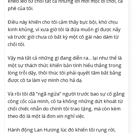
khéo léo từ chối tất cả những lời mời mọc đi chơi, cà
phê của tôi.
Điều này khiến cho tôi cảm thấy bực bội, khó chịu
kinh khủng, vì xưa giờ tôi là đứa muốn gì được nấy
và trước giờ chưa có bất kỳ một cô gái nào dám từ
chối tôi.
Vậy mà tất cả những gì đang diễn ra… lại như thể là
một sự thách thức khiến bản tính hiếu thắng trong
lòng trỗi dậy, thôi thúc tôi phải quyết tâm bắt bằng
được cô ta làm vợ mình cho hả dạ.
Và rồi tôi đã “ngã ngửa” người trước bao sự cố gắng
công cốc của mình, cô ta không những dứt khoát từ
chối chiếc nhẫn do chính tôi trao tặng, mà còn kèm
theo đó là một lá đơn xin nghỉ việc.
Hành động Lan Hương lúc đó khiến tôi rụng rời,