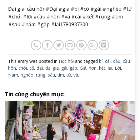
Đại gia, cầu hôn#Đại #gia #bị #cô #gái #nghèo #từ
#chối #lời #cầu #hôn #và #cái #kết #rụng #tim
#sau #năm #gặp #lại1780937300
This entry was posted in
Học hỏi
and tagged
bí
,
cái
,
cầu
,
cầu
hôn
,
chói
,
cổ
,
đại
,
đại gia
,
gái
,
gặp
,
Giá
,
hơn
,
két
,
lại
,
Lời
,
Nam
,
nghèo
,
rủng
,
sâu
,
tìm
,
từ
,
và
.
Tin cùng chuyên mục: