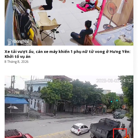
Xe tải vượt ẩu, cán xe máy khiến 1 phụ nữ tử vong ở Hưng Yên:
Khởi tố vụ án
8 Tháng 8, 2026