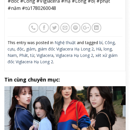
#đốc #Công #Viglacera #Hạ #Long #bị #phạt
#năm #tù1780260048
This entry was posted in
Nghệ thuật
and tagged
bí
,
Công
,
cựu
,
độc
,
giảm
,
giám đốc Viglacera Hạ Long 2
,
Hà
,
long
,
Nam
,
Phát
,
từ
,
Viglacera
,
Viglacera Hạ Long 2
,
xét xử giám
đốc Viglacera Hạ Long 2
.
Tin cùng chuyên mục: