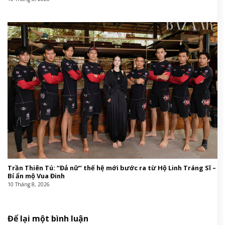
Trần Thiên Tú: “Đả nữ” thế hệ mới bước ra từ Hộ Linh Tráng Sĩ –
Bí ẩn mộ Vua Đinh
10 Tháng 8, 2026
Để lại một bình luận