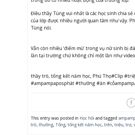
Điều thầy Tùng vui nhất là các học sinh chia sẻ
của lớp được nhiều người quan tâm như vậy. Ph
Tùng nói.
Vẫn còn nhiều ‘điểm mù’ trong vụ nữ sinh bị đ
lần tại trường chứ không chỉ một lần như video
thầy trò, tổng kết năm học, Phú Thọ#Clip #tr
#ampampaposphát #thưởng #ăn #cỗampampa
This entry was posted in
Học hỏi
and tagged
ampamp
trò
,
thưởng
,
Tổng
,
tổng kết năm học
,
trên
,
triệu
,
trợ
,