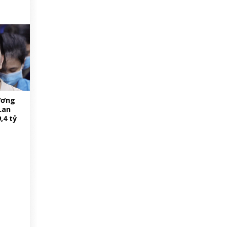
ương
Lan
,4 tỷ