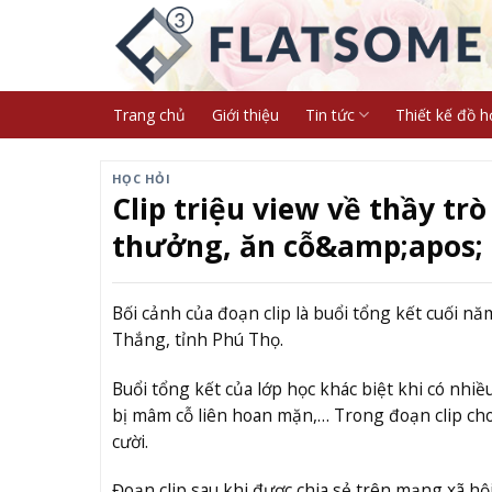
Skip
to
content
Trang chủ
Giới thiệu
Tin tức
Thiết kế đồ h
HỌC HỎI
Clip triệu view về thầy t
thưởng, ăn cỗ&amp;apos; 
Bối cảnh của đoạn clip là buổi tổng kết cuối 
Thắng, tỉnh Phú Thọ.
Buổi tổng kết của lớp học khác biệt khi có nhi
bị mâm cỗ liên hoan mặn,… Trong đoạn clip cho
cười.
Đoạn clip sau khi được chia sẻ trên mạng xã hộ