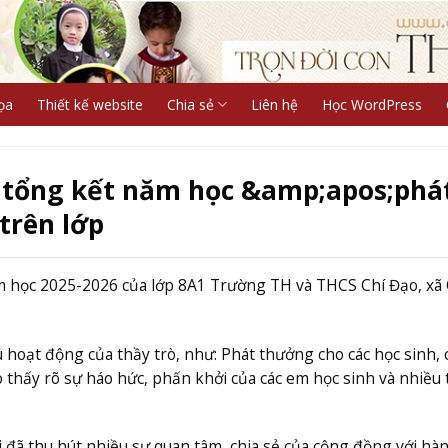
ọa
Thiết kế website
Chia sẻ
Liên hệ
Học WordPress
rò tổng kết năm học &amp;apos;phá
trên lớp
năm học 2025-2026 của lớp 8A1 Trường TH và THCS Chí Đạo, xã
ều hoạt động của thầy trò, như: Phát thưởng cho các học sinh,
 thấy rõ sự háo hức, phấn khởi của các em học sinh và nhiều 
i đã thu hút nhiều sự quan tâm, chia sẻ của cộng đồng với hà