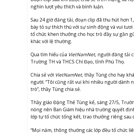
nghìn lượt yêu thích và bình luận.
Sau 24 giờ đăng tải, đoạn clip đã thu hút hơn 1
bày tỏ sự thích thú với sự sinh động và vui tươi
tổ chức khen thưởng cho học trò đầy sự gần gũi 
khác với lệ thường.
Qua tìm hiểu của
VietNamNet
, người đăng tải 
Trường TH và THCS Chí Đạo, tỉnh Phú Thọ.
Chia sẻ với
VietNamNet
, thầy Tùng cho hay khá
người. “Tôi cũng rất vui khi nhiều người dành
trò”, thầy Tùng chia sẻ.
Thầy giáo Đặng Thế Tùng kể, sáng 27/5, Trườn
nóng nên Ban Giám hiệu nhà trường quyết định 
lớp tự tổ chức tổng kết, trao thưởng riêng sau 
“Mọi năm, thông thường các lớp đều tổ chức li