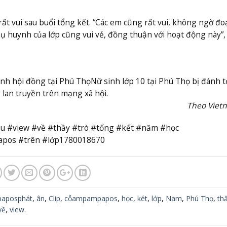
 rất vui sau buổi tổng kết. “Các em cũng rất vui, không ngờ đo
ụ huynh của lớp cũng vui vẻ, đồng thuận với hoạt động này”,
ánh hội đồng tại Phú Thọ
Nữ sinh lớp 10 tại Phú Thọ bị đánh t
 lan truyền trên mạng xã hội.
Theo Viet
iệu #view #về #thầy #trò #tổng #kết #năm #học
pos #trên #lớp1780018670
aposphát
,
ân
,
Clip
,
cỗampampapos
,
học
,
két
,
lớp
,
Nam
,
Phú Thọ
,
th
về
,
view
.