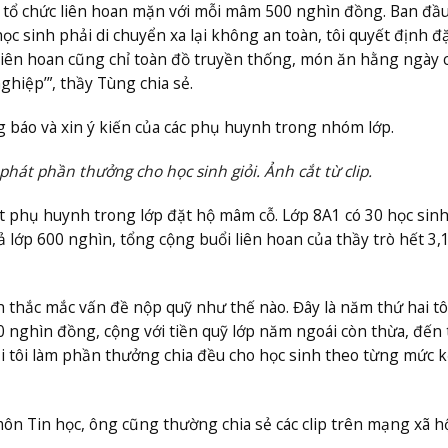
 tổ chức liên hoan mặn với mỗi mâm 500 nghìn đồng. Ban đầu
ọc sinh phải di chuyển xa lại không an toàn, tôi quyết định đặ
liên hoan cũng chỉ toàn đồ truyền thống, món ăn hằng ngày 
iệp’”, thầy Tùng chia sẻ.
 báo và xin ý kiến của các phụ huynh trong nhóm lớp.
hát phần thưởng cho học sinh giỏi. Ảnh cắt từ clip.
t phụ huynh trong lớp đặt hộ mâm cỗ. Lớp 8A1 có 30 học sinh
ả lớp 600 nghìn, tổng cộng buổi liên hoan của thầy trò hết 3,1
nh thắc mắc vấn đề nộp quỹ như thế nào. Đây là năm thứ hai tô
 nghìn đồng, cộng với tiền quỹ lớp năm ngoái còn thừa, đến 
lại tôi làm phần thưởng chia đều cho học sinh theo từng mức 
ôn Tin học, ông cũng thường chia sẻ các clip trên mạng xã hộ