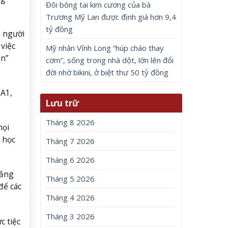
Đôi bông tai kim cương của bà
Trương Mỹ Lan được định giá hơn 9,4
tỷ đồng
u người
 việc
Mỹ nhân Vĩnh Long “húp cháo thay
ặn”
cơm”, sống trong nhà dột, lớn lên đổi
đời nhờ bikini, ở biệt thư 50 tỷ đồng
8A1,
Lưu trữ
Tháng 8 2026
mọi
 học
Tháng 7 2026
Tháng 6 2026
nắng
Tháng 5 2026
để các
Tháng 4 2026
Tháng 3 2026
c tiệc