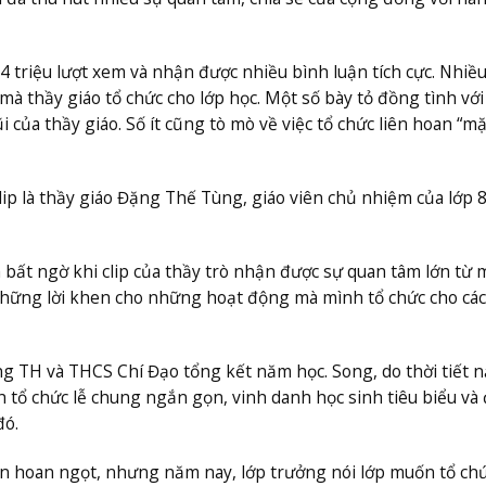
,4 triệu lượt xem và nhận được nhiều bình luận tích cực. Nhiề
 mà thầy giáo tổ chức cho lớp học. Một số bày tỏ đồng tình với
của thầy giáo. Số ít cũng tò mò về việc tổ chức liên hoan “m
clip là thầy giáo Đặng Thế Tùng, giáo viên chủ nhiệm của lớp 
 bất ngờ khi clip của thầy trò nhận được sự quan tâm lớn từ 
 những lời khen cho những hoạt động mà mình tổ chức cho các
g TH và THCS Chí Đạo tổng kết năm học. Song, do thời tiết 
tổ chức lễ chung ngắn gọn, vinh danh học sinh tiêu biểu và 
đó.
ên hoan ngọt, nhưng năm nay, lớp trưởng nói lớp muốn tổ chứ