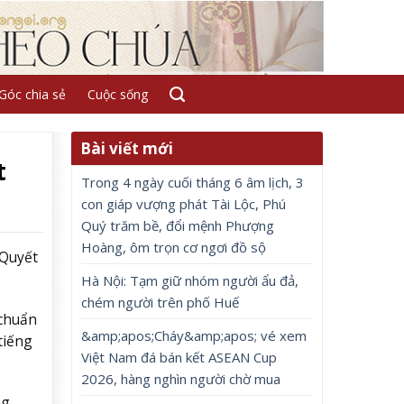
Góc chia sẻ
Cuộc sống
Bài viết mới
t
Trong 4 ngày cuối tháng 6 âm lịch, 3
con giáp vượng phát Tài Lộc, Phú
Quý trăm bề, đổi mệnh Phượng
Hoàng, ôm trọn cơ ngơi đồ sộ
 Quyết
Hà Nội: Tạm giữ nhóm người ẩu đả,
chém người trên phố Huế
 chuẩn
&amp;apos;Cháy&amp;apos; vé xem
tiếng
Việt Nam đá bán kết ASEAN Cup
2026, hàng nghìn người chờ mua
ng