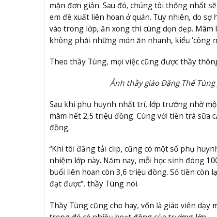
mặn đơn giản. Sau đó, chúng tôi thống nhất sẽ
em đề xuất liên hoan ở quán. Tuy nhiên, do sợ h
vào trong lớp, ăn xong thì cùng dọn dẹp. Mâm 
không phải những món ăn nhanh, kiểu ‘công ngh
Theo thầy Tùng, mọi việc cũng được thầy thông
Ảnh thầy giáo Đặng Thế Tùng p
Sau khi phụ huynh nhất trí, lớp trưởng nhờ mộ
mâm hết 2,5 triệu đồng. Cùng với tiền trà sữa c
đồng.
“Khi tôi đăng tải clip, cũng có một số phụ huy
nhiệm lớp này. Năm nay, mỗi học sinh đóng 100
buổi liên hoan còn 3,6 triệu đồng. Số tiền còn 
đạt được”, thầy Tùng nói.
Thầy Tùng cũng cho hay, vốn là giáo viên dạy m
trong đó có nhiều hoạt động của trường lớp.