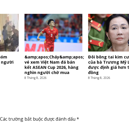
nhóm
&amp;apos;Cháy&amp;apos;
Đôi bông tai kim c
 người
vé xem Việt Nam đá bán
của bà Trương Mỹ 
kết ASEAN Cup 2026, hàng
được định giá hơn 9
nghìn người chờ mua
đồng
8 Tháng 8, 2026
8 Tháng 8, 2026
Các trường bắt buộc được đánh dấu
*