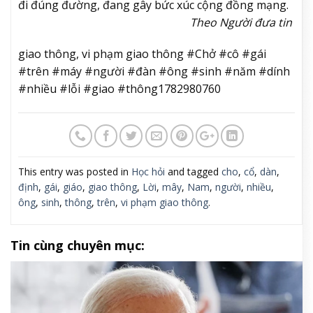
đi đúng đường, đang gây bức xúc cộng đồng mạng.
Theo Người đưa tin
giao thông, vi phạm giao thông #Chở #cô #gái
#trên #máy #người #đàn #ông #sinh #năm #dính
#nhiều #lỗi #giao #thông1782980760
This entry was posted in
Học hỏi
and tagged
cho
,
cổ
,
dàn
,
định
,
gái
,
giáo
,
giao thông
,
Lời
,
mây
,
Nam
,
người
,
nhiều
,
ông
,
sinh
,
thông
,
trên
,
vi phạm giao thông
.
Tin cùng chuyên mục: