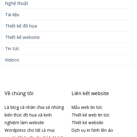
Nghệ thuật
Tài liệu
Thiết kế đồ họa
Thiết kế website
Tin tức
Videos
Về chúng tôi
Liên kết website
Là blog cá nhân chia sẻ những
Mẫu web tin tức
kiến thức đồ họa và kinh
Thiết kế web tin tức
nghiệm làm website
Thiết kế website
Wordpress cho tất cả mọi
Dịch vụ In hình lên áo