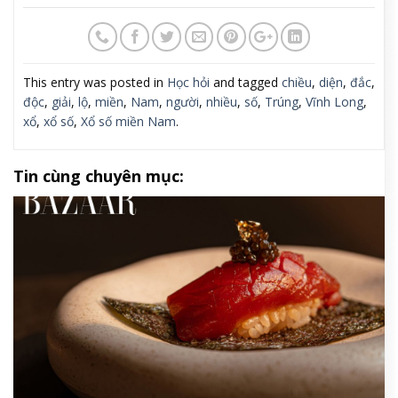
This entry was posted in
Học hỏi
and tagged
chiều
,
diện
,
đắc
,
độc
,
giải
,
lộ
,
miền
,
Nam
,
người
,
nhiều
,
số
,
Trúng
,
Vĩnh Long
,
xổ
,
xổ số
,
Xổ số miền Nam
.
Tin cùng chuyên mục: