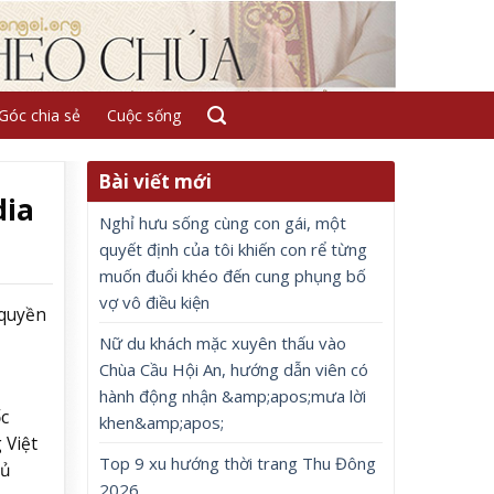
Góc chia sẻ
Cuộc sống
Bài viết mới
dia
Nghỉ hưu sống cùng con gái, một
quyết định của tôi khiến con rể từng
muốn đuổi khéo đến cung phụng bố
vợ vô điều kiện
 quyền
Nữ du khách mặc xuyên thấu vào
Chùa Cầu Hội An, hướng dẫn viên có
,
hành động nhận &amp;apos;mưa lời
c
khen&amp;apos;
 Việt
Top 9 xu hướng thời trang Thu Đông
hủ
2026