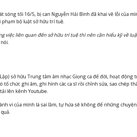
 sóng tối 16/5, bị can Nguyễn Hải Bình đã khai về lỗi của mì
i phạm bộ luật sở hữu trí tuệ.
ng việc liên quan đến sở hữu trí tuệ thì nên cần hiểu kỹ về luật
nói.
g Lập) sở hữu Trung tâm âm nhạc Giọng ca để đời, hoạt động 
ó tổ chức ghi âm, ghi hình các ca sĩ rồi chỉnh sửa, sao chép t
tải lên kênh Youtube.
hành vi của mình là sai lầm, tự hứa sẽ không để những chuyệ
 quả.