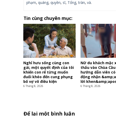
phạm
,
quáng
,
quyền
,
sĩ
,
Tổng
,
tràn
,
và
.
Tin cùng chuyên mục:
Nghỉ hưu sống cùng con
Nữ du khách mặc 
gái, một quyết định của tôi
thấu vào Chùa Cầu 
khiến con rể từng muốn
hướng dẫn viên có
đuổi khéo đến cung phụng
động nhận &amp;
bố vợ vô điều kiện
lời khen&amp;apos
6 Tháng 8, 2026
6 Tháng 8, 2026
Để lại một bình luận