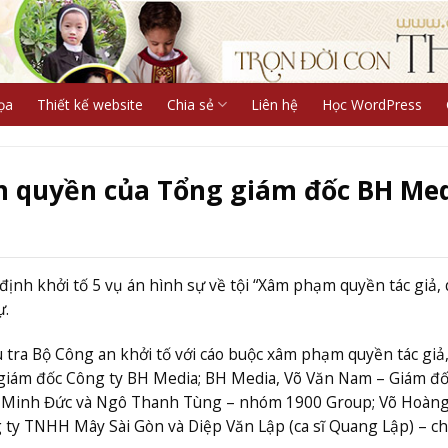
ọa
Thiết kế website
Chia sẻ
Liên hệ
Học WordPress
ản quyền của Tổng giám đốc BH Me
định khởi tố 5 vụ án hình sự về tội “Xâm phạm quyền tác giả,
ự.
 tra Bộ Công an khởi tố với cáo buộc xâm phạm quyền tác giả
giám đốc Công ty BH Media; BH Media, Võ Văn Nam – Giám đố
 Minh Đức và Ngô Thanh Tùng – nhóm 1900 Group; Võ Hoàng
ty TNHH Mây Sài Gòn và Diệp Văn Lập (ca sĩ Quang Lập) – c