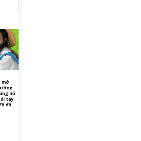
i mở
 đường
úng hố
ỏi tay
đố đổ