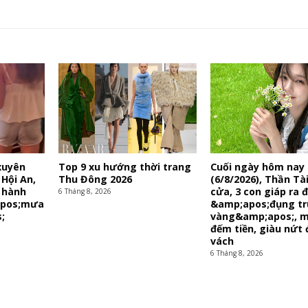
xuyên
Top 9 xu hướng thời trang
Cuối ngày hôm nay
Hội An,
Thu Đông 2026
(6/8/2026), Thần Tà
 hành
cửa, 3 con giáp ra
6 Tháng 8, 2026
apos;mưa
&amp;apos;đụng tr
;
vàng&amp;apos;, m
đếm tiền, giàu nứt 
vách
6 Tháng 8, 2026