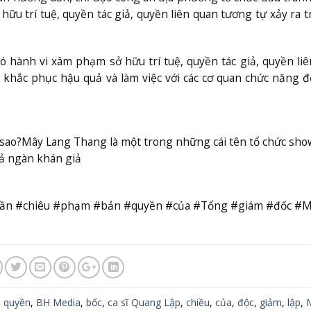
hữu trí tuệ, quyền tác giả, quyền liên quan tương tự xảy ra t
ó hành vi xâm phạm sở hữu trí tuệ, quyền tác giả, quyền li
 khắc phục hậu quả và làm việc với các cơ quan chức năng 
 sao?
Mây Lang Thang là một trong những cái tên tổ chức sho
ả ngàn khán giả
#trần #chiêu #phạm #bản #quyền #của #Tổng #giám #đốc #M
 quyền
,
BH Media
,
bốc
,
ca sĩ Quang Lập
,
chiều
,
của
,
độc
,
giảm
,
lập
,