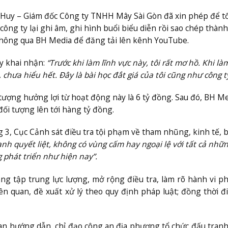
 Huy – Giám đốc Công ty TNHH Mây Sài Gòn đã xin phép để t
ông ty lại ghi âm, ghi hình buổi biểu diễn rồi sao chép thàn
hông qua BH Media để đăng tải lên kênh YouTube.
y khai nhận:
“Trước khi làm lĩnh vực này, tôi rất mơ hồ. Khi làm
hưa hiểu hết. Đây là bài học đắt giá của tôi cũng như công ty
 tượng hưởng lợi từ hoạt động này là 6 tỷ đồng. Sau đó, BH M
đối tượng lên tới hàng tỷ đồng.
, Cục Cảnh sát điều tra tội phạm về tham nhũng, kinh tế, 
anh quyết liệt, không có vùng cấm hay ngoại lệ với tất cả nhữ
 phát triển như hiện nay”.
ng tập trung lực lượng, mở rộng điều tra, làm rõ hành vi p
iên quan, đề xuất xử lý theo quy định pháp luật; đồng thời đi
 an hướng dẫn, chỉ đạo công an địa phương tổ chức đấu tran