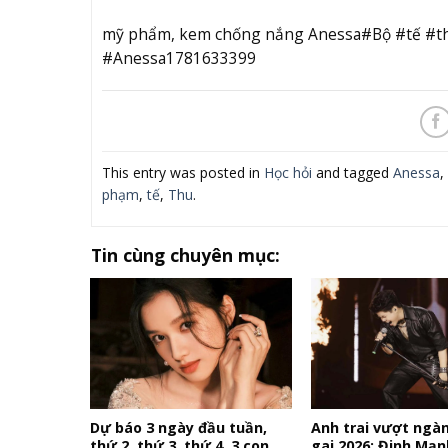
mỹ phẩm, kem chống nắng Anessa#Bộ #tế #t
#Anessa1781633399
This entry was posted in
Học hỏi
and tagged
Anessa
,
phạm
,
tế
,
Thu
.
Tin cùng chuyên mục:
Dự báo 3 ngày đầu tuần,
Anh trai vượt ngà
thứ 2, thứ 3, thứ 4, 3 con
gai 2026: Đinh Mạn