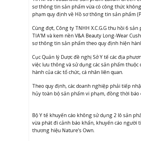
sơ thông tin sản phẩm vừa có công thức không p
phạm quy định về Hồ sơ thông tin sản phẩm (PI
Cùng đợt, Công ty TNHH X.C.G.G thu hồi 6 sả
TIA’M và kem nền V&A Beauty Long-Wear Cushi
sơ thông tin sản phẩm theo quy định hiện hàn
Cục Quản lý Dược đề nghị Sở Y tế các địa phư
việc lưu thông và sử dụng các sản phẩm thuộc d
hành của các tổ chức, cá nhân liên quan.
Theo quy định, các doanh nghiệp phải tiếp nhận 
hủy toàn bộ sản phẩm vi phạm, đồng thời báo c
Bộ Y tế khuyến cáo không sử dụng 2 lô sản p
vừa phát đi cảnh báo khẩn, khuyến cáo người
thương hiệu Nature’s Own.