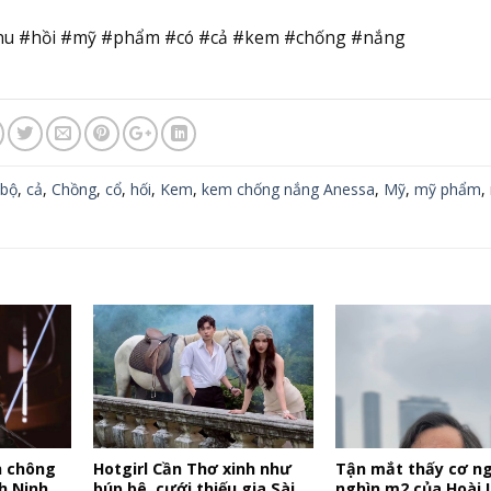
hu #hồi #mỹ #phẩm #có #cả #kem #chống #nắng
bộ
,
cả
,
Chồng
,
cổ
,
hối
,
Kem
,
kem chống nắng Anessa
,
Mỹ
,
mỹ phẩm
,
n chông
Hotgirl Cần Thơ xinh như
Tận mắt thấy cơ ng
h Ninh
búp bê, cưới thiếu gia Sài
nghìn m2 của Hoài L