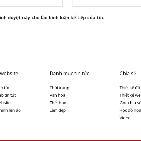
nh duyệt này cho lần bình luận kế tiếp của tôi.
 website
Danh mục tin tức
Chia sẻ
in tức
Thời trang
Thiết kế đồ
eb tin tức
Văn hóa
Thiết kế we
ebsite
Thể thao
Góc chia s
 hình lên áo
Làm đẹp
Học đồ họ
Video