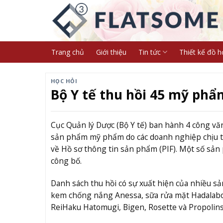
Skip
to
content
Trang chủ
Giới thiệu
Tin tức
Thiết kế đồ h
HỌC HỎI
Bộ Y tế thu hồi 45 mỹ ph
Cục Quản lý Dược (Bộ Y tế) ban hành 4 công văn
sản phẩm mỹ phẩm do các doanh nghiệp chịu t
về Hồ sơ thông tin sản phẩm (PIF). Một số sản
công bố.
Danh sách thu hồi có sự xuất hiện của nhiều s
kem chống nắng Anessa, sữa rửa mặt Hadalabo
ReiHaku Hatomugi, Bigen, Rosette và Propolins