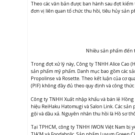
Theo các văn bản được ban hành sau đợt kiểm 
đơn vị liên quan tổ chức thu hồi, tiêu hủy sản
Nhiều sản phẩm đến từ
Trong đợt xử lý này, Công ty TNHH Alice Cao (H
sản phẩm mỹ phẩm. Danh mục bao gồm các sản 
Propolinse và Rosette. Theo kết luận của cơ qu
(PIF) không đầy đủ theo quy định và công thứ
Công ty TNHH Xuất nhập khẩu và bán lẻ Hồng 
hiệu ReiHaku Hatomugi và Salon Link. Các sản 
gội và dầu xả. Nguyên nhân thu hồi là Hồ sơ t
Tại TPHCM, công ty TNHH IWON Việt Nam bị yê
TIA’M và Foodaholic. Sản phẩm Luvum Green Cit