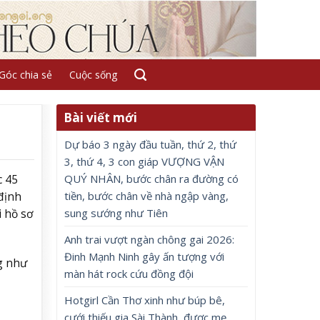
Góc chia sẻ
Cuộc sống
Bài viết mới
Dự báo 3 ngày đầu tuần, thứ 2, thứ
3, thứ 4, 3 con giáp VƯỢNG VẬN
QUÝ NHÂN, bước chân ra đường có
c 45
tiền, bước chân về nhà ngập vàng,
định
sung sướng như Tiên
i hồ sơ
Anh trai vượt ngàn chông gai 2026:
Đinh Mạnh Ninh gây ấn tượng với
g như
màn hát rock cứu đồng đội
Hotgirl Cần Thơ xinh như búp bê,
cưới thiếu gia Sài Thành, được mẹ