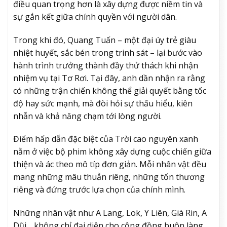
điều quan trọng hơn là xây dựng được niềm tin và
sự gắn kết giữa chính quyền với người dân.
Trong khi đó, Quang Tuấn – một đại úy trẻ giàu
nhiệt huyết, sắc bén trong trinh sát – lại bước vào
hành trình trưởng thành đầy thử thách khi nhận
nhiệm vụ tại Tơ Rơi. Tại đây, anh dần nhận ra rằng
có những trận chiến không thể giải quyết bằng tốc
độ hay sức mạnh, mà đòi hỏi sự thấu hiểu, kiên
nhẫn và khả năng chạm tới lòng người.
Điểm hấp dẫn đặc biệt của Trời cao nguyên xanh
nằm ở việc bộ phim không xây dựng cuộc chiến giữa
thiện và ác theo mô típ đơn giản. Mỗi nhân vật đều
mang những mâu thuẫn riêng, những tổn thương
riêng và đứng trước lựa chọn của chính mình.
Những nhân vật như A Lang, Lok, Y Liên, Già Rin, A
Dũi… không chỉ đại diện cho cộng đồng buôn làng