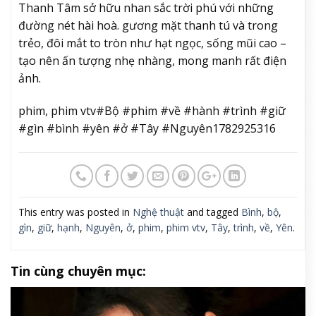
Thanh Tâm sở hữu nhan sắc trời phú với những
đường nét hài hoà. gương mặt thanh tú và trong
trẻo, đôi mắt to tròn như hạt ngọc, sống mũi cao –
tạo nên ấn tượng nhẹ nhàng, mong manh rất điện
ảnh.
phim, phim vtv#Bộ #phim #về #hành #trình #giữ
#gìn #bình #yên #ở #Tây #Nguyên1782925316
This entry was posted in
Nghệ thuật
and tagged
Bình
,
bộ
,
gìn
,
giữ
,
hạnh
,
Nguyên
,
ở
,
phim
,
phim vtv
,
Tây
,
trình
,
về
,
Yên
.
Tin cùng chuyên mục: