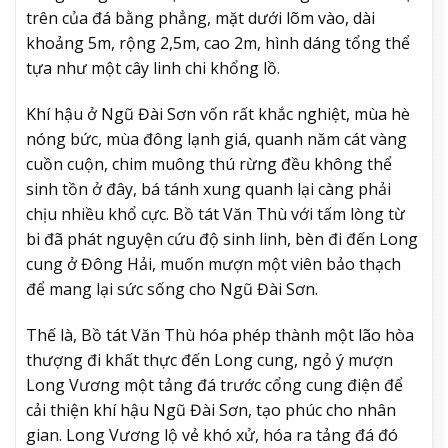
trên của đá bằng phẳng, mặt dưới lõm vào, dài
khoảng 5m, rộng 2,5m, cao 2m, hình dáng tổng thể
tựa như một cây linh chi khổng lồ.
Khí hậu ở Ngũ Đài Sơn vốn rất khắc nghiệt, mùa hè
nóng bức, mùa đông lạnh giá, quanh năm cát vàng
cuồn cuộn, chim muông thú rừng đều không thể
sinh tồn ở đây, bá tánh xung quanh lại càng phải
chịu nhiều khổ cực. Bồ tát Văn Thù với tấm lòng từ
bi đã phát nguyện cứu độ sinh linh, bèn đi đến Long
cung ở Đông Hải, muốn mượn một viên bảo thạch
để mang lại sức sống cho Ngũ Đài Sơn.
Thế là, Bồ tát Văn Thù hóa phép thành một lão hòa
thượng đi khất thực đến Long cung, ngỏ ý mượn
Long Vương một tảng đá trước cổng cung điện để
cải thiện khí hậu Ngũ Đài Sơn, tạo phúc cho nhân
gian. Long Vương lộ vẻ khó xử, hóa ra tảng đá đó