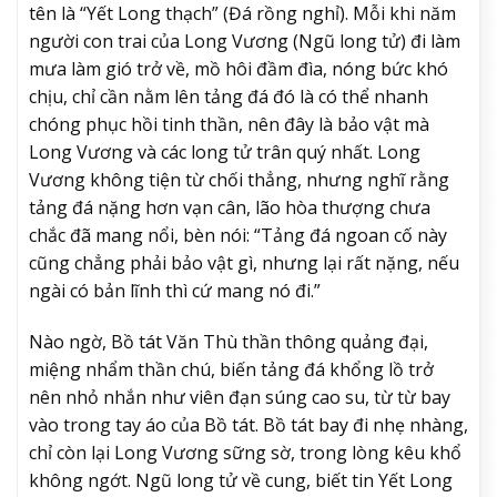
tên là “Yết Long thạch” (Đá rồng nghỉ). Mỗi khi năm
người con trai của Long Vương (Ngũ long tử) đi làm
mưa làm gió trở về, mồ hôi đầm đìa, nóng bức khó
chịu, chỉ cần nằm lên tảng đá đó là có thể nhanh
chóng phục hồi tinh thần, nên đây là bảo vật mà
Long Vương và các long tử trân quý nhất. Long
Vương không tiện từ chối thẳng, nhưng nghĩ rằng
tảng đá nặng hơn vạn cân, lão hòa thượng chưa
chắc đã mang nổi, bèn nói: “Tảng đá ngoan cố này
cũng chẳng phải bảo vật gì, nhưng lại rất nặng, nếu
ngài có bản lĩnh thì cứ mang nó đi.”
Nào ngờ, Bồ tát Văn Thù thần thông quảng đại,
miệng nhẩm thần chú, biến tảng đá khổng lồ trở
nên nhỏ nhắn như viên đạn súng cao su, từ từ bay
vào trong tay áo của Bồ tát. Bồ tát bay đi nhẹ nhàng,
chỉ còn lại Long Vương sững sờ, trong lòng kêu khổ
không ngớt. Ngũ long tử về cung, biết tin Yết Long