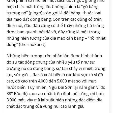
khối phình to nhô lên một cách đột ngột, giống như
một chiếc mặt trống lồi. Chúng chính là “gò băng
trương nở” (pingo), còn gọi là đồi băng, thuộc loại
địa mạo đất đóng băng. Còn trên các đồng cỏ trên
đỉnh núi, đâu đâu cũng có thể thấy những hố trũng
được bao quanh bởi đá vỡ, đây cũng là một trong
những hiện tượng của địa mạo cận băng – “hồ nhiệt
dung” (thermokarst).
Những hiện tượng trên phần lớn được hình thành
do sự tác động chung của nhiều yếu tố như sự
trương nở do đóng băng, sự tan chảy vì nhiệt, trọng
lực, sức gió…, đa số xuất hiện ở các khu vực có vĩ độ
cao, độ cao trên 4.000 đến 5.000 mét so với mực
nước biển. Tuy nhiên, Ngũ Đài Sơn lại nằm gần vĩ độ
38° Bắc, độ cao cao nhất trên đỉnh núi cũng chỉ hơn
3.000 mét, vậy mà lại xuất hiện những đặc điểm địa
chất đặc trưng của vùng núi cao lạnh giá.