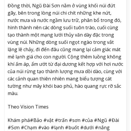
Đồng thời, Ngũ Đài Sơn nằm ở vùng khối núi đứt
gãy, bên trong lòng núi chi chít những khe nứt,
nước mưa và nước ngầm lưu trữ, phân bổ trong đó,
hình thành nên các dòng suối tuôn trào, cuối cùng
tạo thành một mạng lưới thủy văn dày đặc trong
vùng núi. Những dòng suối ngọt ngào trong vắt
lặng lẽ chảy, đi đến đâu cũng mang lại cảm giác mát
mẻ lạnh giá cho con người. Cộng thêm luồng không
khí ấm áp, ẩm ướt từ đại dương kết hợp với hơi nước
của núi rừng tạo thành lượng mưa dồi dào, cùng với
các cảnh quan thiên nhiên mang biểu tượng cát
tường như mây khói bao phủ, hào quang rực rỡ sắc
màu.
Theo Vision Times
Khám phá#Bảo #vật #trấn #sơn #của #Ngũ #Đài
#Sơn #Chạm #vào #lạnh #buốt #dưới #nắng