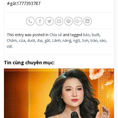
#gắt1777393787
This entry was posted in
Chia sẻ
and tagged
bảo
,
buốt
,
Chấm
,
của
,
dưới
,
đại
,
gắt
,
Lãnh
,
năng
,
ngữ
,
Sơn
,
tràn
,
vào
,
vật
.
Tin cùng chuyên mục: