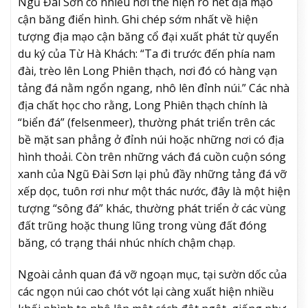
Ngũ Đài Sơn có nhiều nơi thể hiện rõ nét địa mạo
cận băng điển hình. Ghi chép sớm nhất về hiện
tượng địa mạo cận băng cổ đại xuất phát từ quyển
du ký của Từ Hà Khách: “Ta đi trước đến phía nam
đài, trèo lên Long Phiên thạch, nơi đó có hàng vạn
tảng đá nằm ngổn ngang, nhô lên đỉnh núi.” Các nhà
địa chất học cho rằng, Long Phiên thạch chính là
“biển đá” (felsenmeer), thường phát triển trên các
bề mặt san phẳng ở đỉnh núi hoặc những nơi có địa
hình thoải. Còn trên những vách đá cuồn cuộn sóng
xanh của Ngũ Đài Sơn lại phủ đầy những tảng đá vỡ
xếp dọc, tuôn rơi như một thác nước, đây là một hiện
tượng “sông đá” khác, thường phát triển ở các vùng
đất trũng hoặc thung lũng trong vùng đất đóng
băng, có trạng thái nhúc nhích chậm chạp.
Ngoài cảnh quan đá vỡ ngoạn mục, tại sườn dốc của
các ngọn núi cao chót vót lại càng xuất hiện nhiều