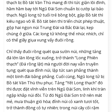
thạch bị Bồ tát Văn Thù mang đi thì tức giận lôi đình,
hầm hầm bay tới Ngũ Đài Sơn chuẩn bị cướp lại bảo
thạch. Ngũ long tử tuổi trẻ bồng bột, gặp Bồ tát thì
kiêu ngạo vô lễ. Bồ tát bèn thi triển chút phép thuật,
gộp hai ngọn núi Trung Đài và Bắc Đài lại, kẹp
chúng ở giữa. Các long tử không thể nhúc nhích, chỉ
có thể giãy giụa vung vẩy đuôi rồng.
Chỉ thấy đuôi rồng quét qua sườn núi, những tảng
đá lớn lăn lông lốc xuống, trở thành “Long Phiên
thạch” (Đá rồng lật) mà người đời nay vẫn truyền
tụng; quét qua đỉnh núi, lập tức san phẳng thành
một bình đài bằng phẳng. Cuối cùng, Ngũ long tử bị
Bồ tát Văn Thù thu phục. Tảng “Yết Long thạch” đó
thì được đặt vĩnh viễn trên Ngũ Đài Sơn, linh khí tràn
ngập khắp núi đồi. Từ đó Ngũ Đài Sơn trở nên mát
mẻ, mưa thuận gió hòa; đỉnh núi cỏ xanh tươi tốt,
trở thành đồng cỏ tự nhiên; trong núi cây cối rậm