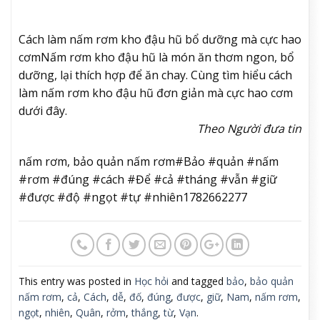
Cách làm nấm rơm kho đậu hũ bổ dưỡng mà cực hao
cơm
Nấm rơm kho đậu hũ là món ăn thơm ngon, bổ
dưỡng, lại thích hợp để ăn chay. Cùng tìm hiểu cách
làm nấm rơm kho đậu hũ đơn giản mà cực hao cơm
dưới đây.
Theo Người đưa tin
nấm rơm, bảo quản nấm rơm#Bảo #quản #nấm
#rơm #đúng #cách #Để #cả #tháng #vẫn #giữ
#được #độ #ngọt #tự #nhiên1782662277
This entry was posted in
Học hỏi
and tagged
bảo
,
bảo quản
nấm rơm
,
cả
,
Cách
,
dễ
,
đố
,
đúng
,
được
,
giữ
,
Nam
,
nấm rơm
,
ngọt
,
nhiên
,
Quân
,
rởm
,
thắng
,
từ
,
Vạn
.