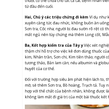
thuốc có thể chữa cho tất cả các bệnh nhân vi
từ đầu đến cuối.
Hai, Chú ý các triệu chứng đi kèm
Ví dụ như k
xuyên căng tức đau nhức, không buồn ăn uống, 
Sơn tra, Cốc nha; người bị đau sườn rõ rệt có t
mất ngủ nên tùy chứng mà thêm Long cốt, Mẫu l
Ba, Kết hợp kiểm tra của Tây y
Việc xét nghiệ
thậm chí hỗ trợ cho việc kê đơn dùng thuốc của
kim, Nhân trần, Sơn chi, Kim tiền thảo; người 
tương thảo, Bản lam căn; nếu albumin và globul
huyết của cơ thể.
Đối với trường hợp siêu âm phát hiện lách to, 
mỡ, sẽ thêm Sơn tra, Bồ hoàng, Trạch tả. Tuy 
hợp với thể chất của bệnh nhân, không được làm
không làm mất đi giá trị của một bài thuốc kết