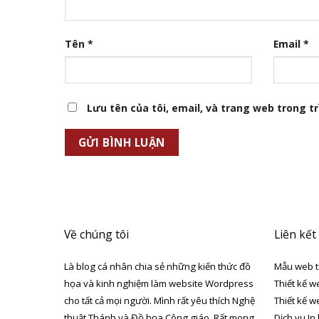
Tên
*
Email
*
Lưu tên của tôi, email, và trang web trong trì
Về chúng tôi
Liên kết
Là blog cá nhân chia sẻ những kiến thức đồ
Mẫu web t
họa và kinh nghiệm làm website Wordpress
Thiết kế w
cho tất cả mọi người. Mình rất yêu thích Nghệ
Thiết kế w
thuật Thánh và Đồ họa Công giáo. Rất mong
Dịch vụ In