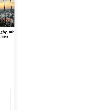
ngày, nữ
khiến