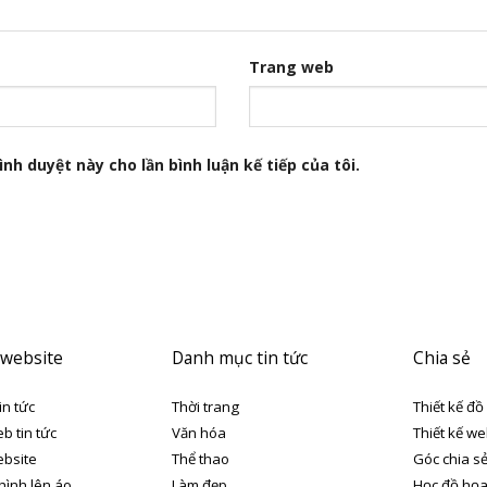
Trang web
nh duyệt này cho lần bình luận kế tiếp của tôi.
 website
Danh mục tin tức
Chia sẻ
in tức
Thời trang
Thiết kế đồ
eb tin tức
Văn hóa
Thiết kế we
ebsite
Thể thao
Góc chia s
 hình lên áo
Làm đẹp
Học đồ họ