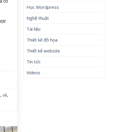
à có
Học Wordpress
Nghệ thuật
ược
Tài liệu
Thiết kế đồ họa
Thiết kế website
Tin tức
Videos
à
,
về
,