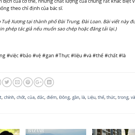
dịch của cơ thể, nhưng chất lượng của chúng rất khác biệt v
ống theo chỉ định của bác sĩ.
 Tuệ Xương tại thành phố Đài Trung, Đài Loan. Bài viết này đ
xin phép tác giả nếu muốn sao chép hoặc đăng tải lại.)
g #việc #bảo #vệ #gan #Thực #liệu #và #thể #chất #là
t
,
chính
,
chốt
,
của
,
đắc
,
điểm
,
Đông
,
gần
,
là
,
Liệu
,
thể
,
thức
,
trong
,
v