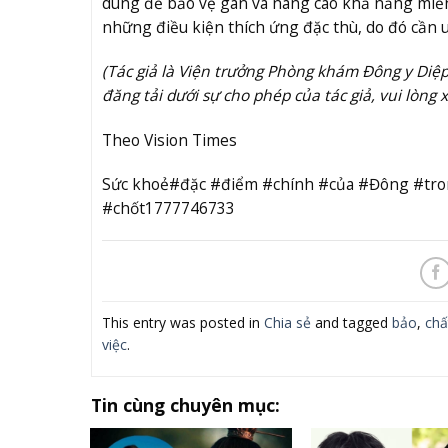
dùng để bảo vệ gan và nâng cao khả năng miễn 
những điều kiện thích ứng đặc thù, do đó cần u
(Tác giả là Viện trưởng Phòng khám Đông y Diệp
đăng tải dưới sự cho phép của tác giả, vui lòng 
Theo Vision Times
Sức khoẻ#đặc #điểm #chính #của #Đông #tron
#chốt1777746733
This entry was posted in
Chia sẻ
and tagged
bảo
,
chấ
việc
.
Tin cùng chuyên mục: