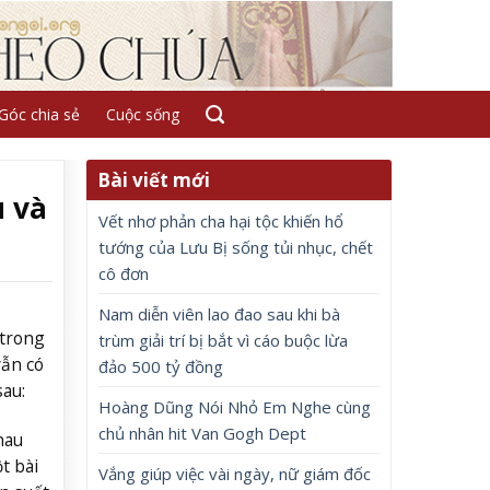
Góc chia sẻ
Cuộc sống
Bài viết mới
u và
Vết nhơ phản cha hại tộc khiến hổ
tướng của Lưu Bị sống tủi nhục, chết
cô đơn
Nam diễn viên lao đao sau khi bà
 trong
trùm giải trí bị bắt vì cáo buộc lừa
vẫn có
đảo 500 tỷ đồng
au:
Hoàng Dũng Nói Nhỏ Em Nghe cùng
chủ nhân hit Van Gogh Dept
hau
t bài
Vắng giúp việc vài ngày, nữ giám đốc