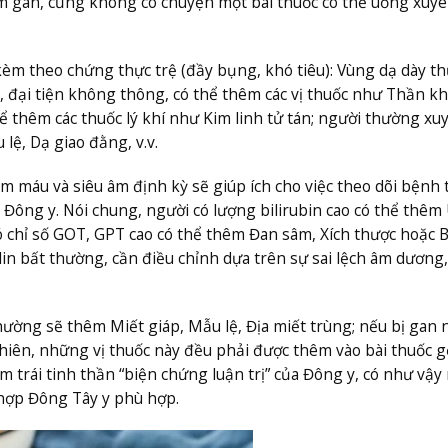
êm gan, cũng không có chuyện một bài thuốc có thể uống xuyê
èm theo chứng thực trệ (đầy bụng, khó tiêu): Vùng dạ dày t
đại tiện không thông, có thể thêm các vị thuốc như Thần kh
hể thêm các thuốc lý khí như Kim linh tử tán; người thường xu
ệ, Dạ giao đằng, v.v.
m máu và siêu âm định kỳ sẽ giúp ích cho việc theo dõi bệnh t
 Đông y. Nói chung, người có lượng bilirubin cao có thể thêm
có chỉ số GOT, GPT cao có thể thêm Đan sâm, Xích thược hoặc B
in bất thường, cần điều chỉnh dựa trên sự sai lệch âm dương,
thường sẽ thêm Miết giáp, Mẫu lệ, Địa miết trùng; nếu bị gan
nhiên, những vị thuốc này đều phải được thêm vào bài thuốc 
 trái tinh thần “biện chứng luận trị” của Đông y, có như vậy
 hợp Đông Tây y phù hợp.