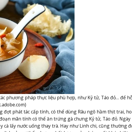
ác phương pháp thực liệu phù hợp, như Kỷ tử, Táo đỏ… để hỗ
k.adobe.com)
 đợt phát tác cấp tính, có thể dùng Râu ngô hầm thịt trai, ho
i đoạn mãn tính có thể ăn trứng gà chưng Kỷ tử, Táo đỏ. Ngày
 cà lấy nước uống thay trà. Hay như Linh chi, cũng thường đ