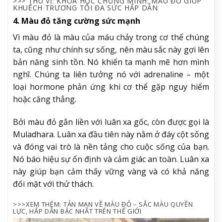
>>> THÚ VỊ: KHOA HỌC CHỨNG MINH: MÀU ĐỎ GIÚP
KHUẾCH TRƯƠNG TỐI ĐA SỨC HẤP DẪN
4. Màu đỏ tăng cường sức mạnh
Vì màu đỏ là màu của máu chảy trong cơ thể chúng
ta, cũng như chính sự sống, nên màu sắc này gợi lên
bản năng sinh tồn. Nó khiến ta mạnh mẽ hơn mình
nghĩ. Chúng ta liên tưởng nó với adrenaline – một
loại hormone phản ứng khi cơ thể gặp nguy hiểm
hoặc căng thẳng.
Bởi màu đỏ gắn liền với luân xa gốc, còn được gọi là
Muladhara. Luân xa đầu tiên này nằm ở đáy cột sống
và đóng vai trò là nền tảng cho cuộc sống của bạn.
Nó báo hiệu sự ổn định và cảm giác an toàn. Luân xa
này giúp bạn cảm thấy vững vàng và có khả năng
đối mặt với thử thách.
>>>XEM THÊM: TẢN MẠN VỀ MÀU ĐỎ – SẮC MÀU QUYỀN
LỰC, HẤP DẪN BẬC NHẤT TRÊN THẾ GIỚI