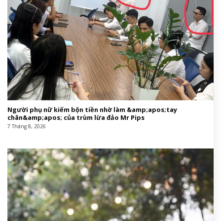
Người phụ nữ kiếm bộn tiền nhờ làm &amp;apos;tay
chân&amp;apos; của trùm lừa đảo Mr Pips
7 Tháng 8, 2026