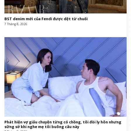
BST denim mới của Fendi được dệt từ chuối
7 Tháng 8, 2026
Phát hiện vợ giấu chuyện từng có chồng, tôi đòi ly hôn nhưng
sững sờ khi nghe mẹ tôi buông câu này