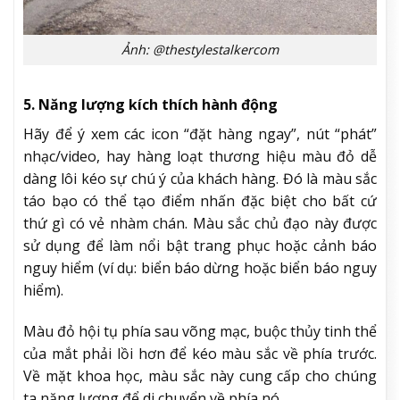
Ảnh: @thestylestalkercom
5. Năng lượng kích thích hành động
Hãy để ý xem các icon “đặt hàng ngay”, nút “phát”
nhạc/video, hay hàng loạt thương hiệu màu đỏ dễ
dàng lôi kéo sự chú ý của khách hàng. Đó là màu sắc
táo bạo có thể tạo điểm nhấn đặc biệt cho bất cứ
thứ gì có vẻ nhàm chán. Màu sắc chủ đạo này được
sử dụng để làm nổi bật trang phục hoặc cảnh báo
nguy hiểm (ví dụ: biển báo dừng hoặc biển báo nguy
hiểm).
Màu đỏ hội tụ phía sau võng mạc, buộc thủy tinh thể
của mắt phải lồi hơn để kéo màu sắc về phía trước.
Về mặt khoa học, màu sắc này cung cấp cho chúng
ta năng lượng để di chuyển về phía nó.