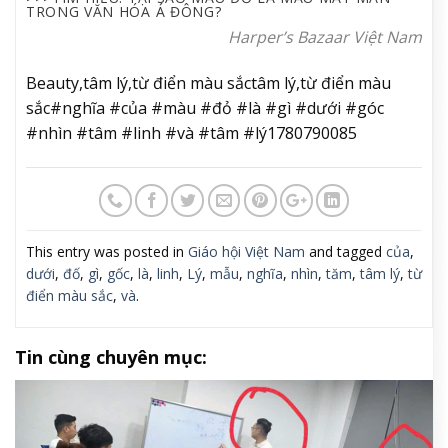
TRONG VĂN HÓA Á ĐÔNG?
Harper’s Bazaar Việt Nam
Beauty,tâm lý,từ điển màu sắctâm lý,từ điển màu
sắc#nghĩa #của #màu #đỏ #là #gì #dưới #góc
#nhìn #tâm #linh #và #tâm #lý1780790085
This entry was posted in
Giáo hội Việt Nam
and tagged
của
,
dưới
,
đố
,
gì
,
gốc
,
là
,
linh
,
Lý
,
mẫu
,
nghĩa
,
nhìn
,
tăm
,
tâm lý
,
từ
điển màu sắc
,
và
.
Tin cùng chuyên mục: