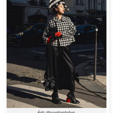
Ảnh: @quynhanhshyn_