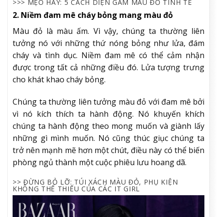
>>> MẸO HAY:
5 CÁCH DIỆN GAM MÀU ĐỎ TINH TẾ
2. Niềm đam mê cháy bỏng mang màu đỏ
Màu đỏ là màu ấm. Vì vậy, chúng ta thường liên
tưởng nó với những thứ nóng bỏng như lửa, đám
cháy và tình dục. Niềm đam mê có thể cảm nhận
được trong tất cả những điều đó. Lửa tượng trưng
cho khát khao cháy bỏng.
Chúng ta thường liên tưởng màu đỏ với đam mê bởi
vì nó kích thích ta hành động. Nó khuyến khích
chúng ta hành động theo mong muốn và giành lấy
những gì mình muốn. Nó cũng thúc giục chúng ta
trở nên mạnh mẽ hơn một chút, điều này có thể biến
phòng ngủ thành một cuộc phiêu lưu hoang dã.
>> ĐỪNG BỎ LỠ: TÚI XÁCH MÀU ĐỎ, PHỤ KIỆN
KHÔNG THỂ THIẾU CỦA CÁC IT GIRL