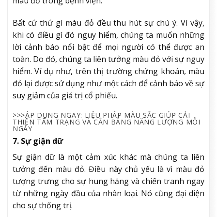
màu đỏ trong bệnh viện.
Bất cứ thứ gì màu đỏ đều thu hút sự chú ý. Vì vậy,
khi có điều gì đó nguy hiểm, chúng ta muốn những
lời cảnh báo nổi bật để mọi người có thể được an
toàn. Do đó, chúng ta liên tưởng màu đỏ với sự nguy
hiểm. Ví dụ như, trên thị trường chứng khoán, màu
đỏ lại được sử dụng như một cách để cảnh báo về sự
suy giảm của giá trị cổ phiếu.
>>>ÁP DỤNG NGAY: LIỆU PHÁP MÀU SẮC GIÚP CẢI
THIỆN TÂM TRẠNG VÀ CÂN BẰNG NĂNG LƯỢNG MỖI
NGÀY
7. Sự giận dữ
Sự giận dữ là một cảm xúc khác mà chúng ta liên
tưởng đến màu đỏ. Điều này chủ yếu là vì màu đỏ
tượng trưng cho sự hung hăng và chiến tranh ngay
từ những ngày đầu của nhân loại. Nó cũng đại diện
cho sự thống trị.