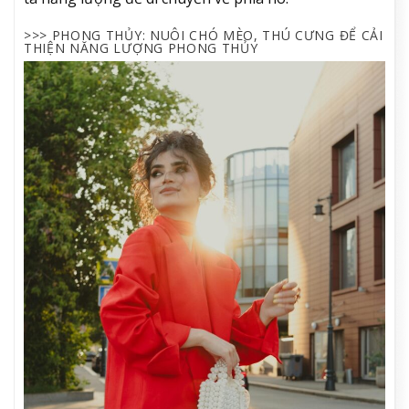
>>> PHONG THỦY: NUÔI CHÓ MÈO, THÚ CƯNG ĐỂ CẢI
THIỆN NĂNG LƯỢNG PHONG THỦY