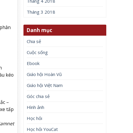
Tháng 4 2018
Tháng 3 2018
 phân
Danh mục
Chia sẻ
Cuộc sống
Ebook
h
Giáo hội Hoàn Vũ
đầu kéo
Giáo hội Việt Nam
Góc chia sẻ
ắc –
Hình ảnh
 xe tấp
Học hỏi
Namnet
Học hỏi YouCat