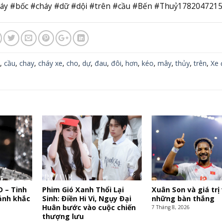
máy #bốc #cháy #dữ #dội #trên #cầu #Bến #Thuỷ178204721
,
cầu
,
chay
,
cháy xe
,
cho
,
dự
,
đau
,
đôi
,
hơn
,
kéo
,
mây
,
thủy
,
trên
,
Xe 
 – Tinh
Phim Gió Xanh Thổi Lại
Xuân Son và giá trị
ảnh khắc
Sinh: Điền Hi Vi, Ngụy Đại
những bàn thắng
Huân bước vào cuộc chiến
7 Tháng 8, 2026
thượng lưu