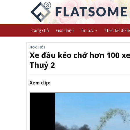
Skip
to
content
Trang chủ
Giới thiệu
Tin tức
Thiết kế đồ h
HỌC HỎI
Xe đầu kéo chở hơn 100 xe
Thuỷ 2
Xem clip: