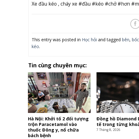
Xe đầu kéo , cháy xe #đầu #kéo #chở #hơn #
This entry was posted in
Học hỏi
and tagged
bên
,
bốc
kéo
.
Tin cùng chuyên mục:
Hà Nội: Khởi tố 2 đối tượng
Đồng hồ Diamond D
trộn Paracetamol vào
tế trong từng kho
thuốc Đông y, nổ chữa
7 Tháng 8, 2026
bách bệnh