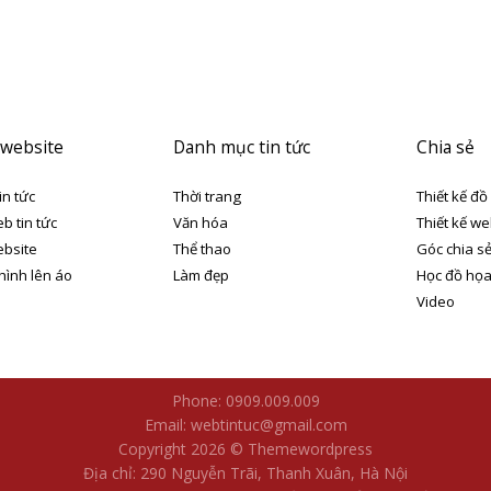
 website
Danh mục tin tức
Chia sẻ
in tức
Thời trang
Thiết kế đồ
eb tin tức
Văn hóa
Thiết kế we
ebsite
Thể thao
Góc chia s
 hình lên áo
Làm đẹp
Học đồ họ
Video
Phone: 0909.009.009
Email: webtintuc@gmail.com
Copyright 2026 © Themewordpress
Địa chỉ: 290 Nguyễn Trãi, Thanh Xuân, Hà Nội