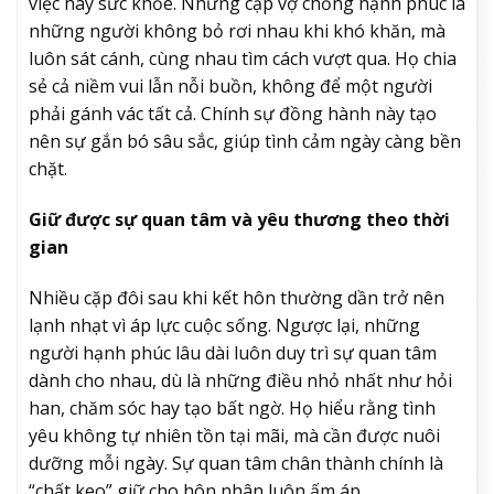
việc hay sức khỏe. Những cặp vợ chồng hạnh phúc là
những người không bỏ rơi nhau khi khó khăn, mà
luôn sát cánh, cùng nhau tìm cách vượt qua. Họ chia
sẻ cả niềm vui lẫn nỗi buồn, không để một người
phải gánh vác tất cả. Chính sự đồng hành này tạo
nên sự gắn bó sâu sắc, giúp tình cảm ngày càng bền
chặt.
Giữ được sự quan tâm và yêu thương theo thời
gian
Nhiều cặp đôi sau khi kết hôn thường dần trở nên
lạnh nhạt vì áp lực cuộc sống. Ngược lại, những
người hạnh phúc lâu dài luôn duy trì sự quan tâm
dành cho nhau, dù là những điều nhỏ nhất như hỏi
han, chăm sóc hay tạo bất ngờ. Họ hiểu rằng tình
yêu không tự nhiên tồn tại mãi, mà cần được nuôi
dưỡng mỗi ngày. Sự quan tâm chân thành chính là
“chất keo” giữ cho hôn nhân luôn ấm áp.