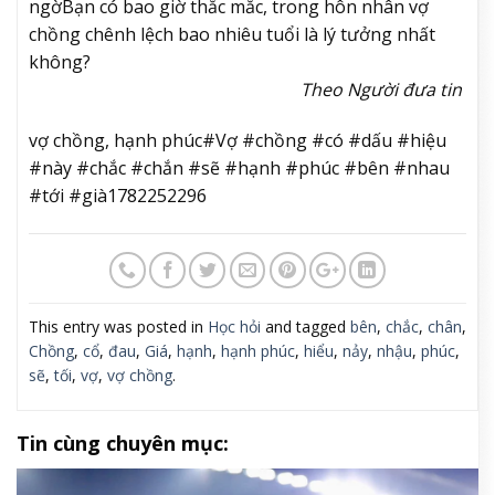
ngờ
Bạn có bao giờ thắc mắc, trong hôn nhân vợ
chồng chênh lệch bao nhiêu tuổi là lý tưởng nhất
không?
Theo Người đưa tin
vợ chồng, hạnh phúc#Vợ #chồng #có #dấu #hiệu
#này #chắc #chắn #sẽ #hạnh #phúc #bên #nhau
#tới #già1782252296
This entry was posted in
Học hỏi
and tagged
bên
,
chắc
,
chân
,
Chồng
,
cổ
,
đau
,
Giá
,
hạnh
,
hạnh phúc
,
hiểu
,
nảy
,
nhậu
,
phúc
,
sẽ
,
tối
,
vợ
,
vợ chồng
.
Tin cùng chuyên mục: