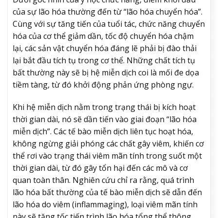
của sự lão hóa thường đến từ “lão hóa chuyển hóa”.
Cùng với sự tăng tiến của tuổi tác, chức năng chuyển
hóa của cơ thể giảm dần, tốc độ chuyển hóa chậm
lại, các sản vật chuyển hóa đáng lẽ phải bị đào thải
lại bắt đầu tích tụ trong cơ thể. Những chất tích tụ
bất thường này sẽ bị hệ miễn dịch coi là mối đe dọa
tiềm tàng, từ đó khởi động phản ứng phòng ngự.
Khi hệ miễn dịch nằm trong trạng thái bị kích hoạt
thời gian dài, nó sẽ dần tiến vào giai đoạn “lão hóa
miễn dịch”. Các tế bào miễn dịch liên tục hoạt hóa,
không ngừng giải phóng các chất gây viêm, khiến cơ
thể rơi vào trạng thái viêm mãn tính trong suốt một
thời gian dài, từ đó gây tổn hại đến các mô và cơ
quan toàn thân. Nghiên cứu chỉ ra rằng, quá trình
lão hóa bất thường của tế bào miễn dịch sẽ dẫn đến
lão hóa do viêm (inflammaging), loại viêm mãn tính
này sẽ tăng tốc tiến trình lão hóa tổng thể thông