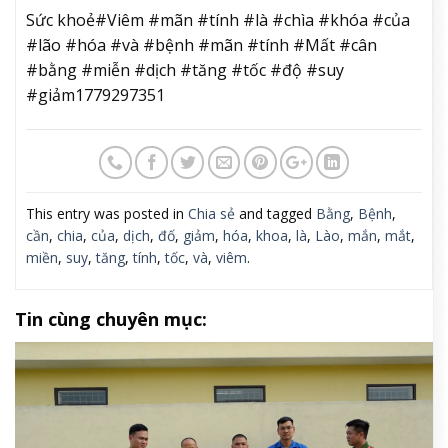
Sức khoẻ#Viêm #mãn #tính #là #chìa #khóa #của
#lão #hóa #và #bệnh #mãn #tính #Mất #cân
#bằng #miễn #dịch #tăng #tốc #độ #suy
#giảm1779297351
This entry was posted in
Chia sẻ
and tagged
Bằng
,
Bệnh
,
cần
,
chia
,
của
,
dịch
,
đố
,
giảm
,
hóa
,
khoa
,
là
,
Lào
,
mắn
,
mắt
,
miền
,
suy
,
tăng
,
tính
,
tốc
,
và
,
viêm
.
Tin cùng chuyên mục: