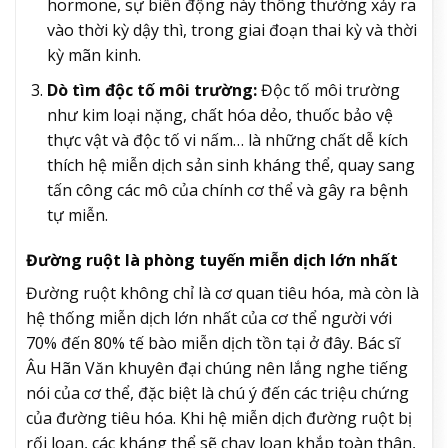
hormone, sự biến động này thông thường xảy ra
vào thời kỳ dậy thì, trong giai đoạn thai kỳ và thời
kỳ mãn kinh.
Dò tìm độc tố môi trường:
Độc tố môi trường
như kim loại nặng, chất hóa dẻo, thuốc bảo vệ
thực vật và độc tố vi nấm… là những chất dễ kích
thích hệ miễn dịch sản sinh kháng thể, quay sang
tấn công các mô của chính cơ thể và gây ra bệnh
tự miễn.
Đường ruột là phòng tuyến miễn dịch lớn nhất
Đường ruột không chỉ là cơ quan tiêu hóa, mà còn là
hệ thống miễn dịch lớn nhất của cơ thể người với
70% đến 80% tế bào miễn dịch tồn tại ở đây. Bác sĩ
Âu Hãn Văn khuyên đại chúng nên lắng nghe tiếng
nói của cơ thể, đặc biệt là chú ý đến các triệu chứng
của đường tiêu hóa. Khi hệ miễn dịch đường ruột bị
rối loạn, các kháng thể sẽ chạy loạn khắp toàn thân,