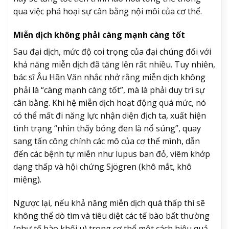
qua việc phá hoại sự cân bằng nội môi của cơ thể.
Miễn dịch không phải càng mạnh càng tốt
Sau đại dịch, mức độ coi trọng của đại chúng đối với
khả năng miễn dịch đã tăng lên rất nhiều. Tuy nhiên,
bác sĩ Âu Hãn Văn nhắc nhở rằng miễn dịch không
phải là “càng mạnh càng tốt”, mà là phải duy trì sự
cân bằng. Khi hệ miễn dịch hoạt động quá mức, nó
có thể mất đi năng lực nhận diện địch ta, xuất hiện
tình trạng “nhìn thấy bóng đen là nổ súng”, quay
sang tấn công chính các mô của cơ thể mình, dẫn
đến các bệnh tự miễn như lupus ban đỏ, viêm khớp
dạng thấp và hội chứng Sjögren (khô mắt, khô
miệng).
Ngược lại, nếu khả năng miễn dịch quá thấp thì sẽ
không thể dò tìm và tiêu diệt các tế bào bất thường
(như tế bào khối u) trong cơ thể một cách hiệu quả,