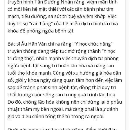
truyền hình Tân Đường Nhân rằng, viêm mãn tính
có mối liên hệ mật thiết với các căn bệnh như tim
mạch, tiểu đường, sa sút trí tuệ và viêm khớp. Việc
duy trì sự “cân bằng” của hệ miễn dịch chính là chìa
khóa để phòng ngừa bệnh tật.
Bác sĩ Âu Hãn Văn chỉ ra rằng, “Y học chức năng”
truyền thống đang tiếp tục mở rộng thành “Y học
trường thọ”, nhấn mạnh việc chuyển dịch từ phòng
ngừa bệnh tật sang trì hoãn lão hóa và nâng cao
tuổi thọ khỏe mạnh. Cùng với xu hướng già hóa dân
số, giới y khoa ngày càng quan tâm hơn đến việc làm
sao để tránh phát sinh bệnh tật, đồng thời duy trì
chất lượng cuộc sống cao trong quá trình lão hóa.
Do đó, chống lão hóa không nên chỉ dừng lại ở phẫu
thuật thẩm mỹ bên ngoài, mà càng phải là sự đánh
giá và điều chỉnh tổng thể từ trong ra ngoài.
Dưới góc nhìn của y học chức năng, điểm khởi đầu