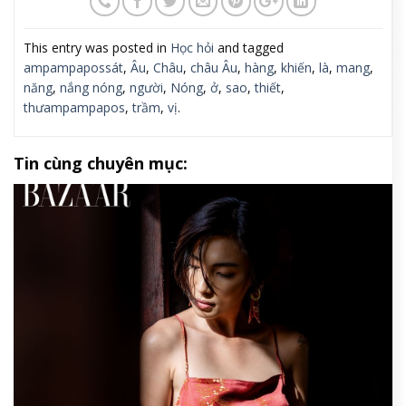
This entry was posted in
Học hỏi
and tagged
ampampapossát
,
Âu
,
Châu
,
châu Âu
,
hàng
,
khiến
,
là
,
mang
,
năng
,
nắng nóng
,
người
,
Nóng
,
ở
,
sao
,
thiết
,
thưampampapos
,
trầm
,
vị
.
Tin cùng chuyên mục: