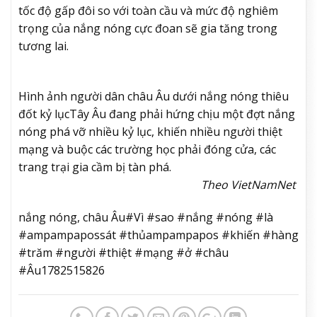
tốc độ gấp đôi so với toàn cầu và mức độ nghiêm
trọng của nắng nóng cực đoan sẽ gia tăng trong
tương lai.
Hình ảnh người dân châu Âu dưới nắng nóng thiêu
đốt kỷ lục
Tây Âu đang phải hứng chịu một đợt nắng
nóng phá vỡ nhiều kỷ lục, khiến nhiều người thiệt
mạng và buộc các trường học phải đóng cửa, các
trang trại gia cầm bị tàn phá.
Theo VietNamNet
nắng nóng, châu Âu#Vì #sao #nắng #nóng #là
#ampampapossát #thủampampapos #khiến #hàng
#trăm #người #thiệt #mạng #ở #châu
#Âu1782515826