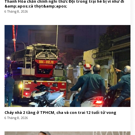
Thanh Hóa chấn chỉnh nghi thức Đội trong trại hè bị ví như đi
&amp;apos;cà thọt&amp;apos;
6 Tháng 8, 2026
Cháy nhà 2 tầng ở TPHCM, cha và con trai 12 tuổi tử vong
6 Tháng 8, 2026