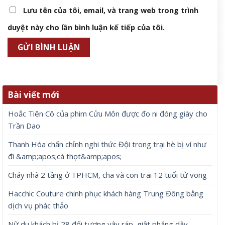
Lưu tên của tôi, email, và trang web trong trình
duyệt này cho lần bình luận kế tiếp của tôi.
Bài viết mới
Hoắc Tiên Cô của phim Cửu Môn được đo ni đóng giày cho
Trần Dao
Thanh Hóa chấn chỉnh nghi thức Đội trong trại hè bị ví như
đi &amp;apos;cà thọt&amp;apos;
Cháy nhà 2 tầng ở TPHCM, cha và con trai 12 tuổi tử vong
Hacchic Couture chinh phục khách hàng Trung Đông bằng
dịch vụ phác thảo
Nữ du khách bị 28 đối tượng vây ráp, giật phăng dây