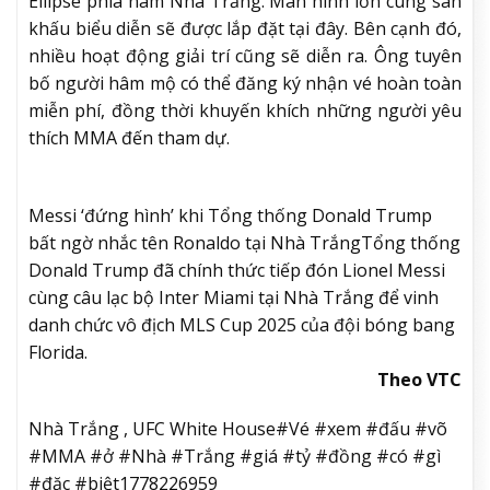
Ellipse phía nam Nhà Trắng. Màn hình lớn cùng sân
khấu biểu diễn sẽ được lắp đặt tại đây. Bên cạnh đó,
nhiều hoạt động giải trí cũng sẽ diễn ra. Ông tuyên
bố người hâm mộ có thể đăng ký nhận vé hoàn toàn
miễn phí, đồng thời khuyến khích những người yêu
thích MMA đến tham dự.
Messi ‘đứng hình’ khi Tổng thống Donald Trump
bất ngờ nhắc tên Ronaldo tại Nhà Trắng
Tổng thống
Donald Trump đã chính thức tiếp đón Lionel Messi
cùng câu lạc bộ Inter Miami tại Nhà Trắng để vinh
danh chức vô địch MLS Cup 2025 của đội bóng bang
Florida.
Theo VTC
Nhà Trắng , UFC White House#Vé #xem #đấu #võ
#MMA #ở #Nhà #Trắng #giá #tỷ #đồng #có #gì
#đặc #biệt1778226959