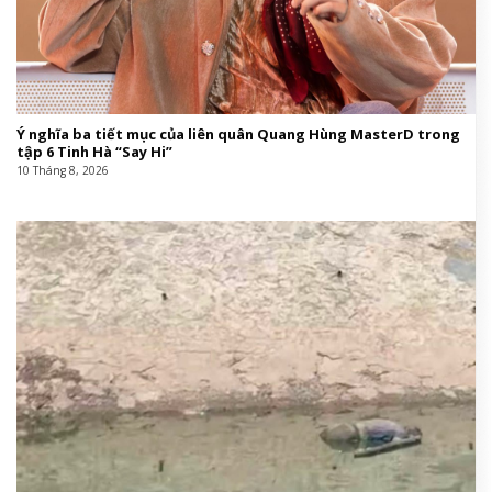
Ý nghĩa ba tiết mục của liên quân Quang Hùng MasterD trong
tập 6 Tinh Hà “Say Hi”
10 Tháng 8, 2026