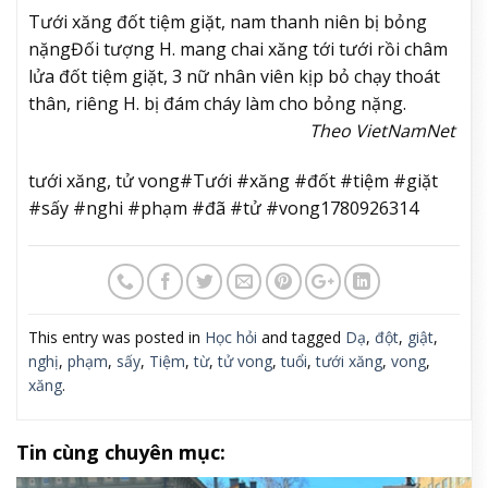
Tưới xăng đốt tiệm giặt, nam thanh niên bị bỏng
nặng
Đối tượng H. mang chai xăng tới tưới rồi châm
lửa đốt tiệm giặt, 3 nữ nhân viên kịp bỏ chạy thoát
thân, riêng H. bị đám cháy làm cho bỏng nặng. ​
Theo VietNamNet
tưới xăng, tử vong#Tưới #xăng #đốt #tiệm #giặt
#sấy #nghi #phạm #đã #tử #vong1780926314
This entry was posted in
Học hỏi
and tagged
Dạ
,
đột
,
giật
,
nghị
,
phạm
,
sấy
,
Tiệm
,
từ
,
tử vong
,
tuổi
,
tưới xăng
,
vong
,
xăng
.
Tin cùng chuyên mục: