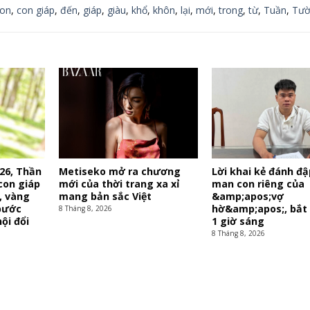
on
,
con giáp
,
đến
,
giáp
,
giàu
,
khổ
,
khôn
,
lại
,
mới
,
trong
,
từ
,
Tuần
,
Tườ
26, Thần
Metiseko mở ra chương
Lời khai kẻ đánh đậ
con giáp
mới của thời trang xa xỉ
man con riêng của
, vàng
mang bản sắc Việt
&amp;apos;vợ
bước
hờ&amp;apos;, bắt
8 Tháng 8, 2026
ội đổi
1 giờ sáng
8 Tháng 8, 2026