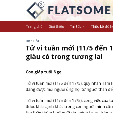
Skip
to
content
Trang chủ
Giới thiệu
Tin tức
Thiết kế đồ h
HỌC HỎI
Tử vi tuần mới (11/5 đến 1
giàu có trong tương lai
Con giáp tuổi Ngọ
Tử vi tuần mới (11/5 đến 17/5), quý nhân Tam 
đang được mọi người ủng hộ, từ người thân đến
Tử vi tuần mới (11/5 đến 17/5), công việc của t
được khía cạnh khác trong con người mình cũng
tìm thấy thêm hướng đi cho mình trong tương l