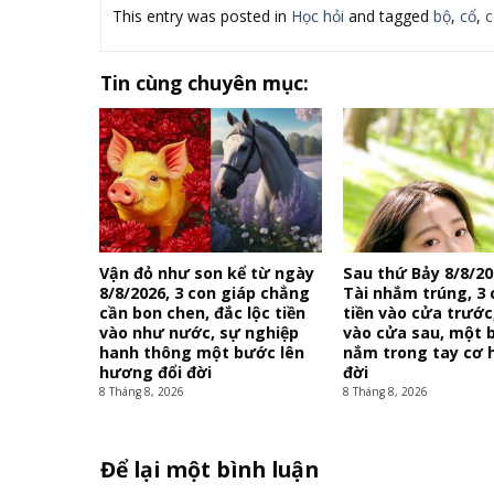
This entry was posted in
Học hỏi
and tagged
bộ
,
cổ
,
c
Tin cùng chuyên mục:
Vận đỏ như son kể từ ngày
Sau thứ Bảy 8/8/20
8/8/2026, 3 con giáp chẳng
Tài nhắm trúng, 3 
cần bon chen, đắc lộc tiền
tiền vào cửa trước
vào như nước, sự nghiệp
vào cửa sau, một 
hanh thông một bước lên
nắm trong tay cơ h
hương đổi đời
đời
8 Tháng 8, 2026
8 Tháng 8, 2026
Để lại một bình luận