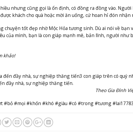
nhiều nhưng cũng gọi là ổn định, có đồng ra đồng vào. Người
 hay được khách cho quà hoặc mời ăn uống, cứ hoan hỉ đón nhận 
g chuyện tốt đẹp nhờ Mộc Hỏa tương sinh. Dù ai nói về bạn 
yêu của mình, bạn là con giáp mạnh mẽ, bản lĩnh, người như 
m khảo!
ùa đến đầy nhà, sự nghiệp thăng tiến
3 con giáp trên có quý n
đến đầy nhà, sự nghiệp thăng tiến.
Theo Gia Đình V
ứt #bỏ #mọi #khốn #khó #giàu #có #trong #tương #lai1778