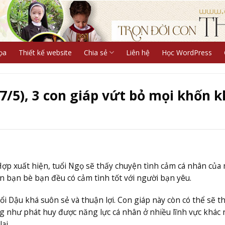
ọa
Thiết kế website
Chia sẻ
Liên hệ
Học WordPress
7/5), 3 con giáp vứt bỏ mọi khốn k
Hợp xuất hiện, tuổi Ngọ sẽ thấy chuyện tình cảm cá nhân của
 bạn bè bạn đều có cảm tình tốt với người bạn yêu.
uổi Dậu khá suôn sẻ và thuận lợi. Con giáp này còn có thể sẽ t
 như phát huy được năng lực cá nhân ở nhiều lĩnh vực khác 
ai.