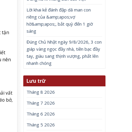
Lời khai kẻ đánh đập dã man con
riêng của &amp;apos;vợ
hờ&amp;apos;, bắt quỳ đến 1 giờ
sáng
t tận
Đúng Chủ Nhật ngày 9/8/2026, 3 con
giáp vàng ngọc đầy nhà, tiền bạc đầy
iết
tay, giàu sang thịnh vượng, phất lên
u nên
nhanh chóng
Lưu trữ
Tháng 8 2026
ải vất
éo bở,
Tháng 7 2026
Tháng 6 2026
Tháng 5 2026