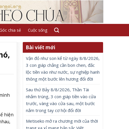
Góc chia sẻ
Cuộc sống
Bài viết mới
hó,
Vận đỏ như son kể từ ngày 8/8/2026,
3 con giáp chẳng cần bon chen, đắc
lộc tiền vào như nước, sự nghiệp hanh
thông một bước lên hương đổi đời
Sau thứ Bảy 8/8/2026, Thần Tài
 mình
nhắm trúng, 3 con giáp tiền vào cửa
trước, vàng vào cửa sau, một bước
nắm trong tay cơ hội đổi đời
hể hiện
Metiseko mở ra chương mới của thời
nhau,
trang xa xỉ mang bản sắc Việt