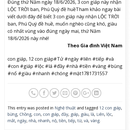
Đúng thứ Năm ngày 18/6/2026, 3 con giáp này nhận
LỘC TRỜI ban, Phú Quý đề huề
Tham khảo ngay bài
viết dưới đây để biết 3 con giáp này nhận LỘC TRỜI
ban, Phú Quý đề huề, muốn nghèo cũng khó, giàu
có nhất vùng vào đúng ngày mai, thứ Năm
18/6/2026 này nhé!
Theo Gia đình Việt Nam
con giáp, 12 con giáp#Tử #ngày #liên #tiếp #và
#con #giáp #lộc #lá #đầy #nhà #tiền #vàng #bùng
#nổ #giàu #nhanh #chóng #mặt1781731557
This entry was posted in
Nghệ thuật
and tagged
12 con giáp
,
bừng
,
Chồng
,
con
,
con giáp
,
đầy
,
giáp
,
giàu
,
là
,
Liên
,
lộc
,
mắt
,
ngày
,
nhà
,
nhanh
,
nộ
,
tiền
,
tiếp
,
từ
,
và
,
vàng
.