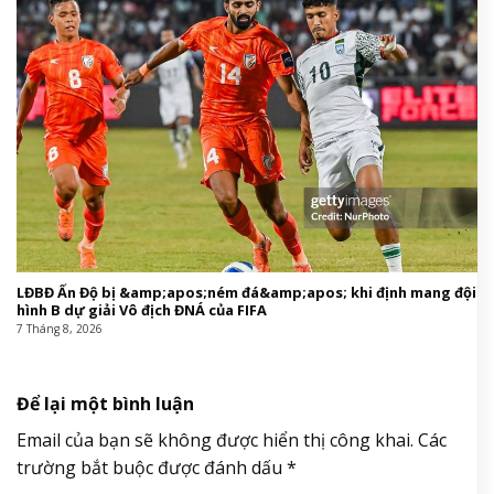
LĐBĐ Ấn Độ bị &amp;apos;ném đá&amp;apos; khi định mang đội
hình B dự giải Vô địch ĐNÁ của FIFA
7 Tháng 8, 2026
Để lại một bình luận
Email của bạn sẽ không được hiển thị công khai.
Các
trường bắt buộc được đánh dấu
*