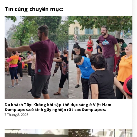
Tin cùng chuyên mục:
Du khách Tây: Không khí tập thể dục sáng ở Việt Nam
&amp;apos;có tính gây nghiện rất cao&amp;apos;
7 Tháng 8, 2026