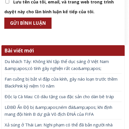
Lưu tên của tôi, email, và trang web trong trình
duyệt này cho lần bình luận kế tiếp của tôi.
Bài viết mới
Du khách Tây: Không khí tập thể dục sáng ở Việt Nam
&amp;apos;có tính gây nghiện rất cao&amp;apos;
Fan cuồng bị bắt vì đập cửa kính, gây náo loạn trước thềm
BlackPink kỷ niệm 10 năm
Độc lạ Cà Mau: Cô dâu tặng cua đặc sản cho dàn bê tráp
LĐBĐ Ấn Độ bị &amp;apos;ném đá&amp;apos; khi định
mang đội hình B dự giải Vô địch ĐNÁ của FIFA
Xả súng ở Thái Lan: Nghi phạm có thể đã bắn người nhà