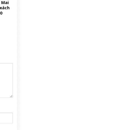
n Mai
 xách
0