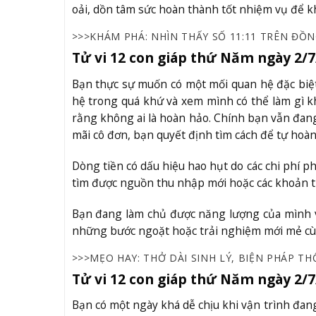
oải, dồn tâm sức hoàn thành tốt nhiệm vụ để k
>>>KHÁM PHÁ: NHÌN THẤY SỐ 11:11 TRÊN ĐỒN
Tử vi 12 con giáp thứ Năm ngày 2/7
Bạn thực sự muốn có một mối quan hệ đặc biệ
hệ trong quá khứ và xem mình có thể làm gì k
rằng không ai là hoàn hảo. Chính bạn vẫn đang
mãi cô đơn, bạn quyết định tìm cách để tự hoàn
Dòng tiền có dấu hiệu hao hụt do các chi phí p
tìm được nguồn thu nhập mới hoặc các khoản thu 
Bạn đang làm chủ được năng lượng của mình vớ
những bước ngoặt hoặc trải nghiệm mới mẻ cùn
>>>MẸO HAY: THỞ DÀI SINH LÝ, BIỆN PHÁP T
Tử vi 12 con giáp thứ Năm ngày 2/7
Bạn có một ngày khá dễ chịu khi vận trình đang