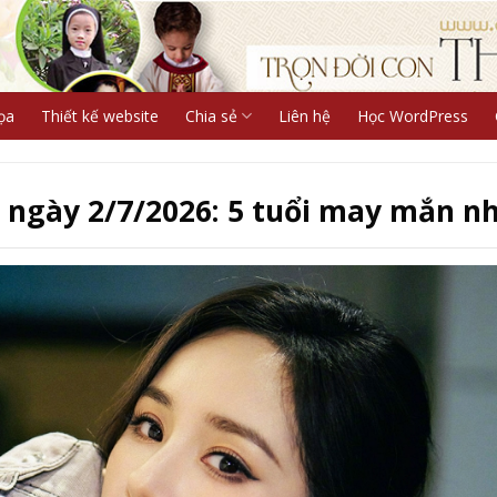
ọa
Thiết kế website
Chia sẻ
Liên hệ
Học WordPress
 ngày 2/7/2026: 5 tuổi may mắn n