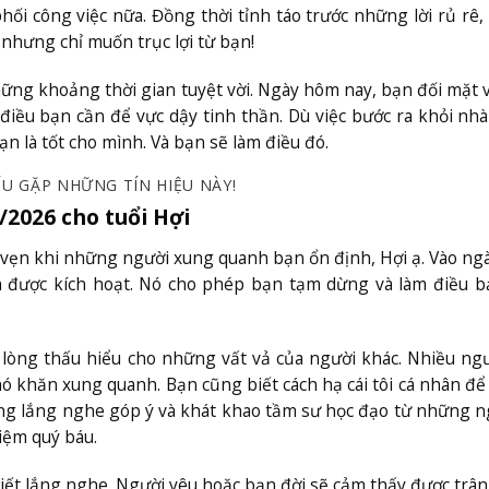
i công việc nữa. Đồng thời tỉnh táo trước những lời rủ rê, 
hưng chỉ muốn trục lợi từ bạn!
ững khoảng thời gian tuyệt vời. Ngày hôm nay, bạn đối mặt 
 điều bạn cần để vực dậy tinh thần. Dù việc bước ra khỏi nhà
n là tốt cho mình. Và bạn sẽ làm điều đó.
U GẶP NHỮNG TÍN HIỆU NÀY!
/2026 cho tuổi Hợi
n vẹn khi những người xung quanh bạn ổn định, Hợi ạ. Vào n
n được kích hoạt. Nó cho phép bạn tạm dừng và làm điều b
lòng thấu hiểu cho những vất vả của người khác. Nhiều ng
 khăn xung quanh. Bạn cũng biết cách hạ cái tôi cá nhân để 
ộng lắng nghe góp ý và khát khao tầm sư học đạo từ những n
iệm quý báu.
iết lắng nghe. Người yêu hoặc bạn đời sẽ cảm thấy được trân