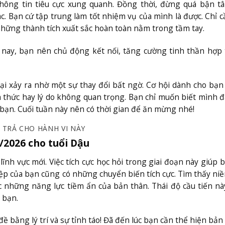
thông tin tiêu cực xung quanh. Đồng thời, đừng quá bận t
c. Bạn cứ tập trung làm tốt nhiệm vụ của mình là được. Chỉ 
những thành tích xuất sắc hoàn toàn nằm trong tầm tay.
ôm nay, bạn nên chủ động kết nối, tăng cường tinh thần hợp 
i xảy ra nhờ một sự thay đổi bất ngờ. Cơ hội dành cho bạn
ách thức hay lý do không quan trọng. Bạn chỉ muốn biết mình đ
 bạn. Cuối tuần này nên có thời gian để ăn mừng nhé!
I TRẢ CHO HÀNH VI NÀY
/2026 cho tuổi Dậu
lĩnh vực mới. Việc tích cực học hỏi trong giai đoạn này giúp 
hiệp của bạn cũng có những chuyển biến tích cực. Tìm thấy n
c những năng lực tiềm ẩn của bản thân. Thái độ cầu tiến n
 bạn.
 bằng lý trí và sự tỉnh táo! Đã đến lúc bạn cần thể hiện bản 