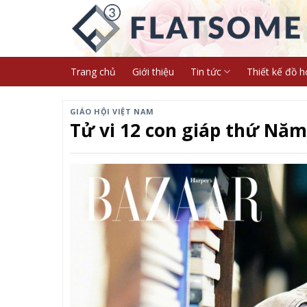
Skip
to
content
Trang chủ
Giới thiệu
Tin tức
Thiết kế đồ h
GIÁO HỘI VIỆT NAM
Tử vi 12 con giáp thứ Năm