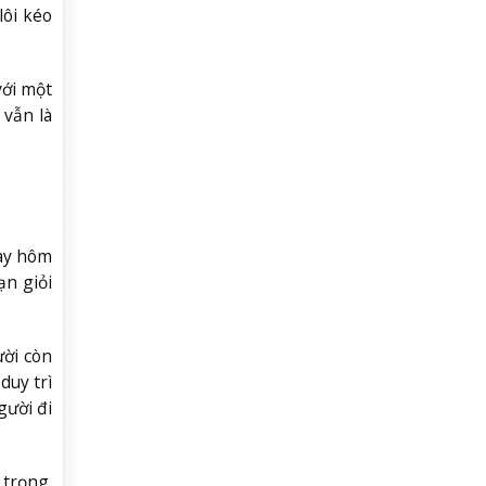
lôi kéo
với một
 vẫn là
gày hôm
ạn giỏi
ười còn
duy trì
gười đi
 trọng.