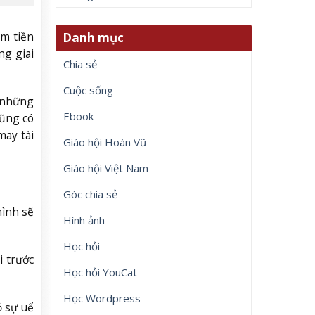
ếm tiền
Danh mục
ng giai
Chia sẻ
Cuộc sống
c những
Ebook
Cũng có
may tài
Giáo hội Hoàn Vũ
Giáo hội Việt Nam
Góc chia sẻ
mình sẽ
Hình ảnh
Học hỏi
i trước
Học hỏi YouCat
Học Wordpress
ỏ sự uể