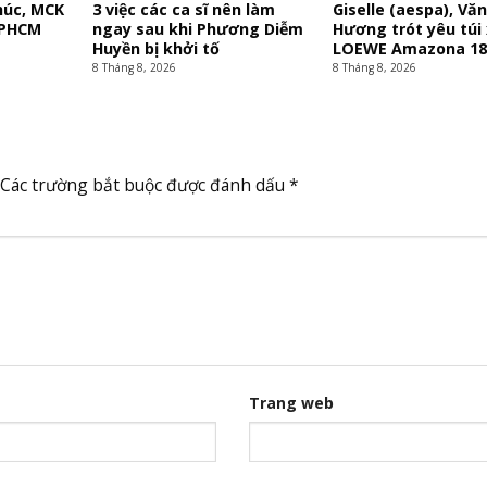
húc, MCK
3 việc các ca sĩ nên làm
Giselle (aespa), Vă
TPHCM
ngay sau khi Phương Diễm
Hương trót yêu túi
Huyền bị khởi tố
LOEWE Amazona 18
8 Tháng 8, 2026
8 Tháng 8, 2026
Các trường bắt buộc được đánh dấu
*
Trang web