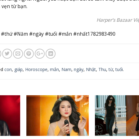
 vẹn từ bạn.
Harper’s Bazaar V
p #thứ #Năm #ngày #tuổi #mắn #nhất1782983490
ed
con
,
giáp
,
Horoscope
,
mắn
,
Nam
,
ngày
,
Nhật
,
Thu
,
từ
,
tuổi
.