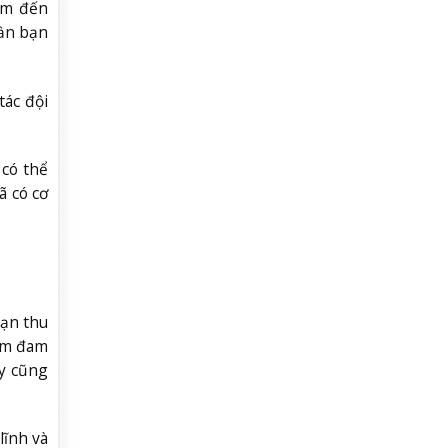
âm đến
cần bạn
tác đội
 có thể
ã có cơ
bạn thu
iềm đam
ày cũng
lĩnh và