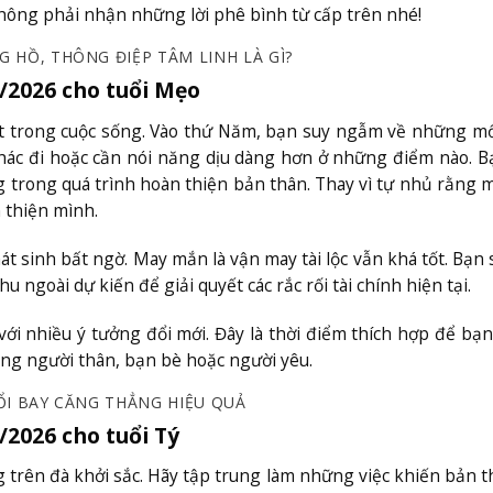
hông phải nhận những lời phê bình từ cấp trên nhé!
G HỒ, THÔNG ĐIỆP TÂM LINH LÀ GÌ?
/2026 cho tuổi Mẹo
t trong cuộc sống. Vào thứ Năm, bạn suy ngẫm về những m
hác đi hoặc cần nói năng dịu dàng hơn ở những điểm nào. B
 trong quá trình hoàn thiện bản thân. Thay vì tự nhủ rằng 
 thiện mình.
hát sinh bất ngờ. May mắn là vận may tài lộc vẫn khá tốt. Bạn
ngoài dự kiến để giải quyết các rắc rối tài chính hiện tại.
i nhiều ý tưởng đổi mới. Đây là thời điểm thích hợp để bạn
g người thân, bạn bè hoặc người yêu.
HỔI BAY CĂNG THẲNG HIỆU QUẢ
/2026 cho tuổi Tý
 trên đà khởi sắc. Hãy tập trung làm những việc khiến bản t