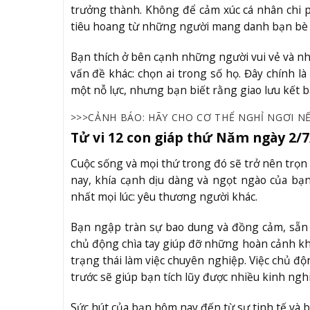
trưởng thành. Không để cảm xúc cá nhân chi phố
tiêu hoang từ những người mang danh bạn bè n
Bạn thích ở bên cạnh những người vui vẻ và nh
vấn đề khác: chọn ai trong số họ. Đây chính là
một nỗ lực, nhưng bạn biết rằng giao lưu kết bạ
>>>CẢNH BÁO: HÃY CHO CƠ THỂ NGHỈ NGƠI NẾ
Tử vi 12 con giáp thứ Năm ngày 2/7
Cuộc sống và mọi thứ trong đó sẽ trở nên trọ
nay, khía cạnh dịu dàng và ngọt ngào của bạ
nhất mọi lúc: yêu thương người khác.
Bạn ngập tràn sự bao dung và đồng cảm, sẵn 
chủ động chìa tay giúp đỡ những hoàn cảnh khó
trạng thái làm việc chuyên nghiệp. Việc chủ đ
trước sẽ giúp bạn tích lũy được nhiều kinh ngh
Sức hút của bạn hôm nay đến từ sự tinh tế và b