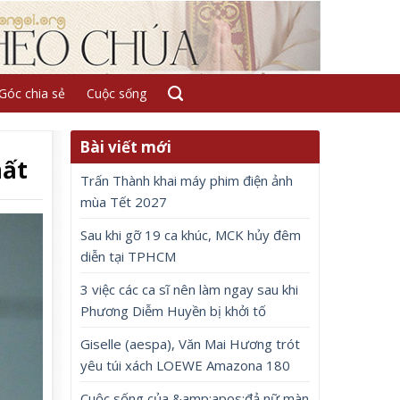
Góc chia sẻ
Cuộc sống
Bài viết mới
hất
Trấn Thành khai máy phim điện ảnh
mùa Tết 2027
Sau khi gỡ 19 ca khúc, MCK hủy đêm
diễn tại TPHCM
3 việc các ca sĩ nên làm ngay sau khi
Phương Diễm Huyền bị khởi tố
Giselle (aespa), Văn Mai Hương trót
yêu túi xách LOEWE Amazona 180
Cuộc sống của &amp;apos;đả nữ màn