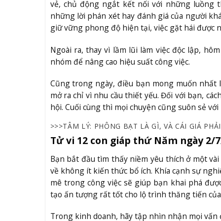
vẻ, chủ động ngắt kết nối với những luồng 
những lời phán xét hay đánh giá của người khá
giữ vững phong độ hiện tại, việc gặt hái được 
Ngoài ra, thay vì lầm lũi làm việc độc lập, h
nhóm để nâng cao hiệu suất công việc.
Cũng trong ngày, điều bạn mong muốn nhất lạ
mở ra chỉ vì nhu cầu thiết yếu. Đối với bạn, c
hội. Cuối cùng thì mọi chuyện cũng suôn sẻ với
>>>TÂM LÝ: PHÔNG BẠT LÀ GÌ, VÀ CÁI GIÁ PHẢ
Tử vi 12 con giáp thứ Năm ngày 2/7
Bạn bắt đầu tìm thấy niềm yêu thích ở một vài 
về không ít kiến thức bổ ích. Khía cạnh sự ng
mê trong công việc sẽ giúp bạn khai phá đượ
tạo ấn tượng rất tốt cho lộ trình thăng tiến của
Trong kinh doanh, hãy tập nhìn nhận mọi vấn đề