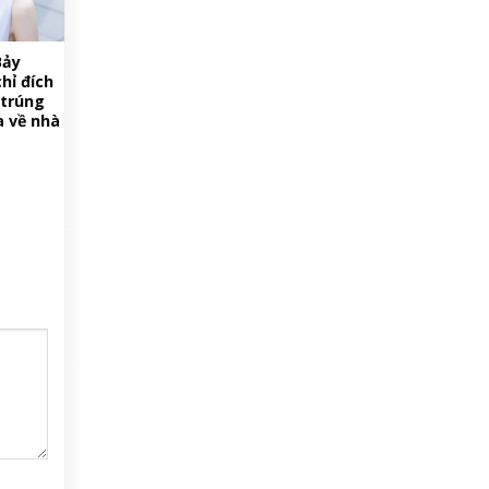
Bảy
hỉ đích
 trúng
a về nhà