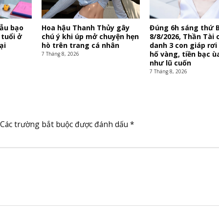
mẫu bạo
Hoa hậu Thanh Thủy gây
Đúng 6h sáng thứ 
 tuổi ở
chú ý khi úp mở chuyện hẹn
8/8/2026, Thần Tài c
ại
hò trên trang cá nhân
danh 3 con giáp rơi
hố vàng, tiền bạc ù
7 Tháng 8, 2026
như lũ cuốn
7 Tháng 8, 2026
Các trường bắt buộc được đánh dấu
*