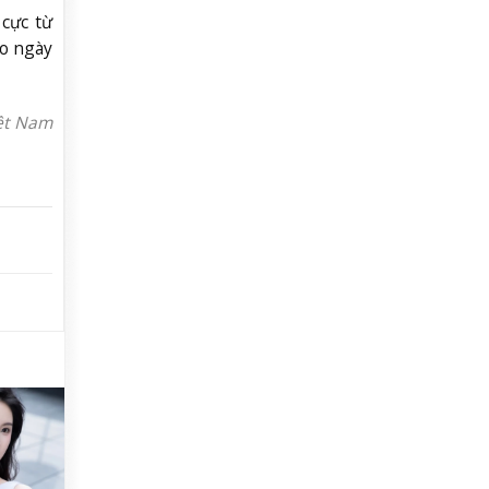
 cực từ
ho ngày
iệt Nam