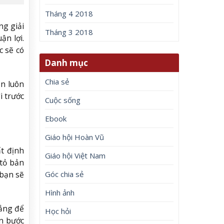
Tháng 4 2018
ng giải
Tháng 3 2018
ận lợi.
c sẽ có
Danh mục
Chia sẻ
ạn luôn
i trước
Cuộc sống
Ebook
Giáo hội Hoàn Vũ
t định
Giáo hội Việt Nam
 tỏ bản
Góc chia sẻ
 bạn sẽ
Hình ảnh
rắng để
Học hỏi
òn bước