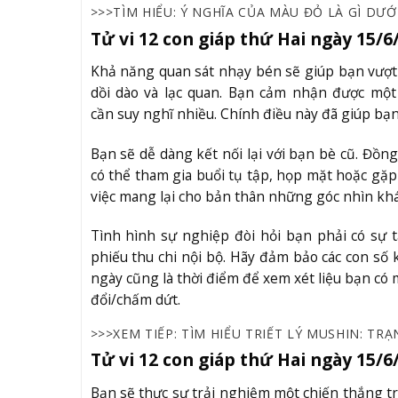
>>>TÌM HIỂU:
Ý NGHĨA CỦA MÀU ĐỎ LÀ GÌ DƯỚ
Tử vi 12 con giáp thứ Hai ngày 15/6
Khả năng quan sát nhạy bén sẽ giúp bạn vượt 
dồi dào và lạc quan. Bạn cảm nhận được một 
cần suy nghĩ nhiều. Chính điều này đã giúp bạn 
Bạn sẽ dễ dàng kết nối lại với bạn bè cũ. Đồn
có thể tham gia buổi tụ tập, họp mặt hoặc gặ
việc mang lại cho bản thân những góc nhìn khá 
Tình hình sự nghiệp đòi hỏi bạn phải có sự t
phiếu thu chi nội bộ. Hãy đảm bảo các con số 
ngày cũng là thời điểm để xem xét liệu bạn có 
đổi/chấm dứt.
>>>XEM TIẾP:
TÌM HIỂU TRIẾT LÝ MUSHIN: TR
Tử vi 12 con giáp thứ Hai ngày 15/6
Bạn sẽ thực sự trải nghiệm một chiến thắng tr