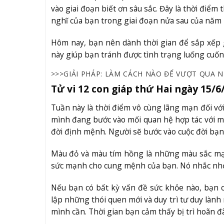
vào giai đoạn biết ơn sâu sắc. Đây là thời điể
nghĩ của bạn trong giai đoạn nửa sau của năm 
Hôm nay, bạn nên dành thời gian để sắp xếp giấ
này giúp bạn tránh được tình trạng luống cuốn
>>>GIẢI PHÁP:
LÀM CÁCH NÀO ĐỂ VƯỢT QUA N
Tử vi 12 con giáp thứ Hai ngày 15/6
Tuần này là thời điểm vô cùng lãng mạn đối với
mình đang bước vào mối quan hệ hợp tác với m
đời định mệnh. Người sẽ bước vào cuộc đời bạn
Màu đỏ và màu tím hồng là những màu sắc mạ
sức mạnh cho cung mệnh của bạn. Nó nhắc nhở
Nếu bạn có bất kỳ vấn đề sức khỏe nào, bạn c
lập những thói quen mới và duy trì tư duy làn
mình cần. Thời gian bạn cảm thấy bị trì hoãn đã