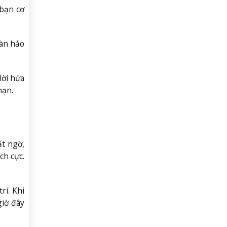
 bạn cơ
oàn hảo
lời hứa
hạn.
ất ngờ,
ch cực.
rí. Khi
giờ đây