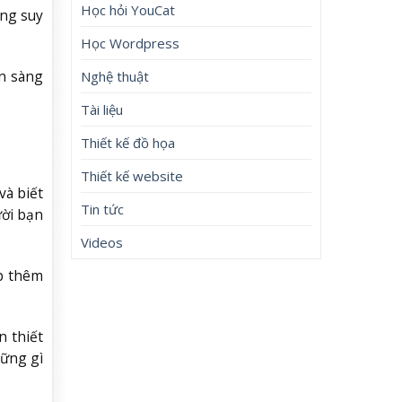
Học hỏi YouCat
ững suy
Học Wordpress
ẵn sàng
Nghệ thuật
Tài liệu
Thiết kế đồ họa
Thiết kế website
và biết
Tin tức
ười bạn
Videos
p thêm
n thiết
hững gì