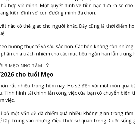
hù hợp với mình. Một quyết định về tiền bạc đưa ra sẽ cho
 đang kiên định với con đường mình đã chọn.
ặt nào có thể giao cho người khác. Đây cũng là thời điểm h
uệ.
theo hướng thực tế và sâu sắc hơn. Các bên không còn những 
 phân chia trách nhiệm cho các mục tiêu ngắn hạn lẫn trung 
ỚI 3 MẸO NHỎ TÂM LÝ
/2026 cho tuổi Mẹo
 hơn rất nhiều trong hôm nay. Họ sẽ đến với một món quà b
ình hình tài chính lẫn công việc của bạn có chuyển biến tí
m việc.
i bỏ một vấn đề đã chiếm quá nhiều không gian trong tâm t
ể tập trung vào những điều thực sự quan trọng. Cuộc sống 