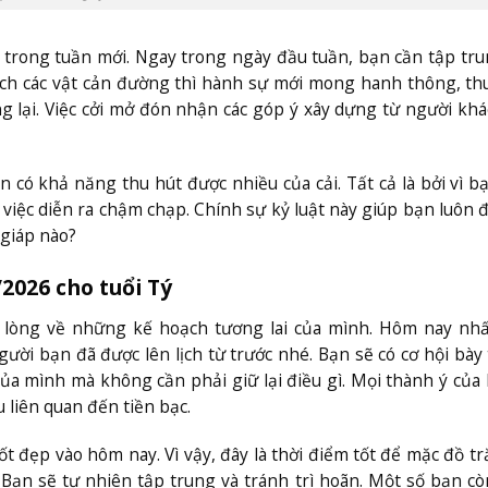
p trong tuần mới. Ngay trong ngày đầu tuần, bạn cần tập tru
ạch các vật cản đường thì hành sự mới mong hanh thông, thu
g lại. Việc cởi mở đón nhận các góp ý xây dựng từ người khá
n có khả năng thu hút được nhiều của cải. Tất cả là bởi vì b
 việc diễn ra chậm chạp. Chính sự kỷ luật này giúp bạn luôn đ
 giáp nào?
/2026 cho tuổi Tý
ở lòng về những kế hoạch tương lai của mình. Hôm nay nhấ
ười bạn đã được lên lịch từ trước nhé. Bạn sẽ có cơ hội bày
ủa mình mà không cần phải giữ lại điều gì. Mọi thành ý của
 liên quan đến tiền bạc.
t đẹp vào hôm nay. Vì vậy, đây là thời điểm tốt để mặc đồ t
Bạn sẽ tự nhiên tập trung và tránh trì hoãn. Một số bạn c