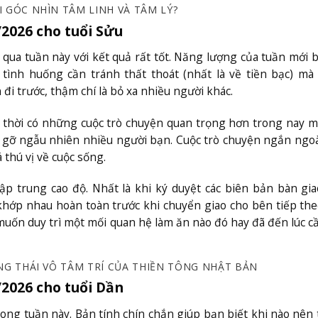
I GÓC NHÌN TÂM LINH VÀ TÂM LÝ?
/2026 cho tuổi Sửu
qua tuần này với kết quả rất tốt. Năng lượng của tuần mới 
tình huống cần tránh thất thoát (nhất là về tiền bạc) m
đi trước, thậm chí là bỏ xa nhiều người khác.
g thời có những cuộc trò chuyện quan trọng hơn trong nay m
p gỡ ngẫu nhiên nhiều người bạn. Cuộc trò chuyện ngắn ngo
thú vị về cuộc sống.
ập trung cao độ. Nhất là khi ký duyệt các biên bản bàn gi
khớp nhau hoàn toàn trước khi chuyển giao cho bên tiếp the
muốn duy trì một mối quan hệ làm ăn nào đó hay đã đến lúc c
ẠNG THÁI VÔ TÂM TRÍ CỦA THIỀN TÔNG NHẬT BẢN
/2026 cho tuổi Dần
ong tuần này. Bản tính chín chắn giúp bạn biết khi nào nên 