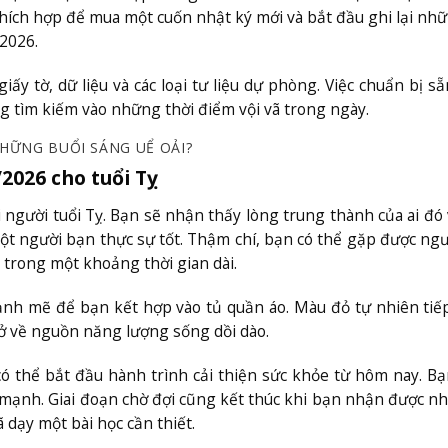
m thích hợp để mua một cuốn nhật ký mới và bắt đầu ghi lại nh
2026.
y tờ, dữ liệu và các loại tư liệu dự phòng. Việc chuẩn bị s
g tìm kiếm vào những thời điểm vội vã trong ngày.
HỮNG BUỔI SÁNG UỂ OẢI?
/2026 cho tuổi Tỵ
 người tuổi Tỵ. Bạn sẽ nhận thấy lòng trung thành của ai đó 
ột người bạn thực sự tốt. Thậm chí, bạn có thể gặp được ng
 trong một khoảng thời gian dài.
nh mẽ để bạn kết hợp vào tủ quần áo. Màu đỏ tự nhiên tiế
 về nguồn năng lượng sống dồi dào.
ó thể bắt đầu hành trình cải thiện sức khỏe từ hôm nay. Bạ
h mạnh. Giai đoạn chờ đợi cũng kết thúc khi bạn nhận được n
 dạy một bài học cần thiết.