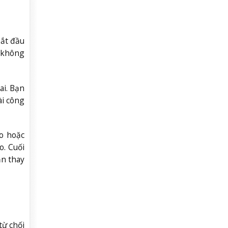
bắt đầu
à không
ai. Bạn
ài công
ao hoặc
o. Cuối
ần thay
từ chối