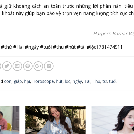
Và giữ khoảng cách an toàn trước những lời phàn nàn, tiêu
 khoát này giúp bạn bảo vệ trọn vẹn năng lượng tích cực c
Harper’s Bazaar V
#thứ #Hai #ngày #tuổi #thu #hút #tài #lộc1781474511
ed
con
,
giáp
,
hại
,
Horoscope
,
hút
,
lộc
,
ngày
,
Tài
,
Thu
,
từ
,
tuổi
.