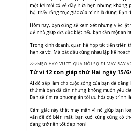
một lời mời có vẻ đầy hứa hẹn nhưng không p
hội thấy rằng trực giác của mình là đúng. Bạn
Hôm nay, bạn cũng sẽ xem xét những việc lặt v
để nhờ giúp đỡ, đặc biệt nếu bạn cần một ân h
Trong kinh doanh, quan hệ hợp tác tiến triển 
hẹn xa vời. Mà bắt đầu cùng nhau lập kế hoạch
>>>MẸO HAY:
VƯỢT QUA NỖI SỢ ĐI MÁY BAY V
Tử vi 12 con giáp thứ Hai ngày 15/6
Ai đó sắp làm cho cuộc sống của bạn dễ dàng
thứ mà bạn đã cần nhưng không muốn yêu cầu. T
Bạn sẽ tìm ra phương án tối ưu hóa quy trình là
Cảm giác này thật may mắn vì nó giúp bạn loạ
vấn đề đó biến mất, bạn cuối cùng cũng có th
đang trở nên tốt đẹp hơn!