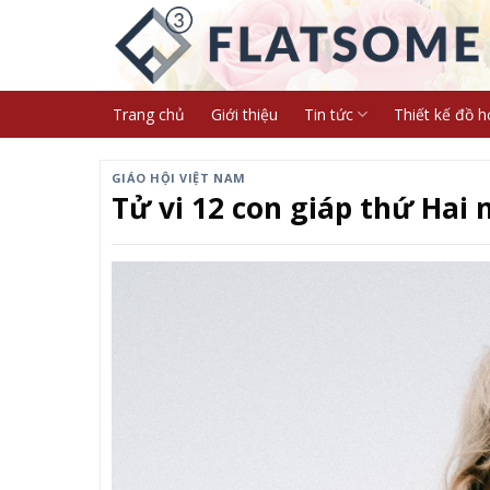
Skip
to
content
Trang chủ
Giới thiệu
Tin tức
Thiết kế đồ h
GIÁO HỘI VIỆT NAM
Tử vi 12 con giáp thứ Hai n