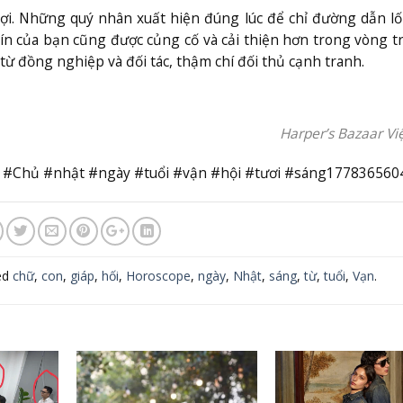
lợi. Những quý nhân xuất hiện đúng lúc để chỉ đường dẫn lố
tín của bạn cũng được củng cố và cải thiện hơn trong vòng t
từ đồng nghiệp và đối tác, thậm chí đối thủ cạnh tranh.
Harper’s Bazaar V
 #Chủ #nhật #ngày #tuổi #vận #hội #tươi #sáng177836560
ed
chữ
,
con
,
giáp
,
hối
,
Horoscope
,
ngày
,
Nhật
,
sáng
,
từ
,
tuổi
,
Vạn
.