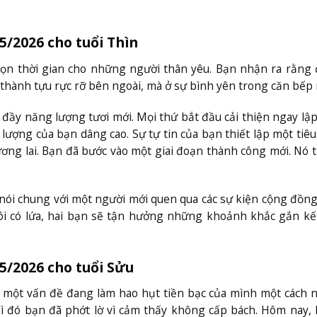
5/2026 cho tuổi Thìn
rọn thời gian cho những người thân yêu. Bạn nhận ra rằng 
ành tựu rực rỡ bên ngoài, mà ở sự bình yên trong căn bếp 
ầy năng lượng tươi mới. Mọi thứ bắt đầu cải thiện ngay lập
ượng của bạn dâng cao. Sự tự tin của bạn thiết lập một tiê
ương lai. Bạn đã bước vào một giai đoạn thành công mới. Nó 
 nói chung với một người mới quen qua các sự kiện cộng đồn
đôi có lứa, hai bạn sẽ tận hưởng những khoảnh khắc gắn kế
/5/2026 cho tuổi Sửu
ểm một vấn đề đang làm hao hụt tiền bạc của mình một cách
 gì đó bạn đã phớt lờ vì cảm thấy không cấp bách. Hôm nay,