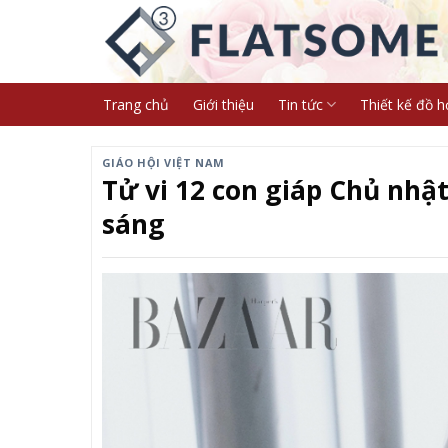
Skip
to
content
Trang chủ
Giới thiệu
Tin tức
Thiết kế đồ h
GIÁO HỘI VIỆT NAM
Tử vi 12 con giáp Chủ nhật
sáng