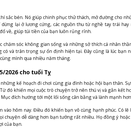
khí sắc bén. Nó giúp chinh phục thử thách, mở đường cho nh
ỉ dừng lại ở lương cứng, các nguồn thu từ nghề tay trái ha
 về, giúp túi tiền của bạn luôn rủng rỉnh.
 chăm sóc không gian sống và những sở thích cá nhân thầ
có và trân trọng sự ổn định hiện tại. Đây cũng là lúc bạn 
h cùng mình qua nhiều năm tháng.
5/2026 cho tuổi Tỵ
những kế hoạch đi chơi cùng gia đình hoặc hội bạn thân. S
. Từ đó khiến mọi cuộc trò chuyện trở nên thú vị và gắn kết h
. Mục đích hướng tới một lối sống cân bằng và lành mạnh hơn
n vào hôm nay. Điều đó khiến bạn vô cùng hạnh phúc. Có lẽ
i chuyện dễ dàng hơn bạn tưởng rất nhiều. Họ đồng ý hoặc
i của bạn.