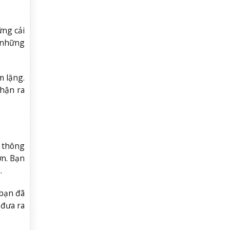
ững cải
y những
m lặng.
nhận ra
ự thông
ơn. Bạn
.
 bạn đã
 đưa ra