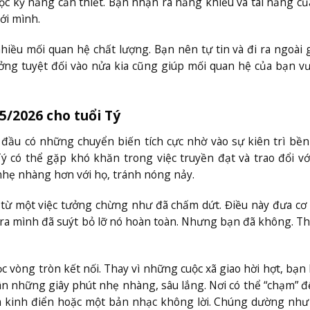
ọc kỹ năng cần thiết. Bạn nhận ra năng khiếu và tài năng c
ới mình.
hiều mối quan hệ chất lượng. Bạn nên tự tin và đi ra ngoài 
ưởng tuyệt đối vào nửa kia cũng giúp mối quan hệ của bạn v
5/2026 cho tuổi Tý
đầu có những chuyển biến tích cực nhờ vào sự kiên trì bền
Tý có thể gặp khó khăn trong việc truyền đạt và trao đổi v
nhẹ nhàng hơn với họ, tránh nóng nảy.
 từ một việc tưởng chừng như đã chấm dứt. Điều này đưa cơ 
 ra mình đã suýt bỏ lỡ nó hoàn toàn. Nhưng bạn đã không. T
vòng tròn kết nối. Thay vì những cuộc xã giao hời hợt, bạn 
ân những giây phút nhẹ nhàng, sâu lắng. Nơi có thể “chạm” 
 kinh điển hoặc một bản nhạc không lời. Chúng dường như 