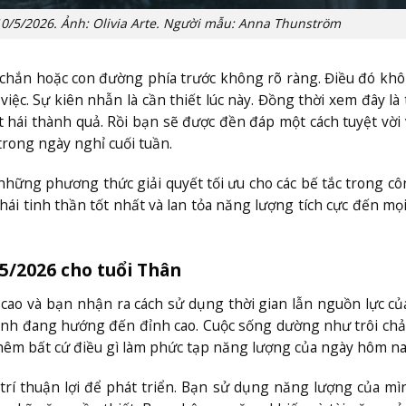
10/5/2026. Ảnh: Olivia Arte. Người mẫu: Anna Thunström
chắn hoặc con đường phía trước không rõ ràng. Điều đó kh
iệc. Sự kiên nhẫn là cần thiết lúc này. Đồng thời xem đây là 
 hái thành quả. Rồi bạn sẽ được đền đáp một cách tuyệt vời 
trong ngày nghỉ cuối tuần.
 những phương thức giải quyết tối ưu cho các bế tắc trong cô
thái tinh thần tốt nhất và lan tỏa năng lượng tích cực đến mọ
/5/2026 cho tuổi Thân
cao và bạn nhận ra cách sử dụng thời gian lẫn nguồn lực c
ình đang hướng đến đỉnh cao. Cuộc sống dường như trôi ch
hêm bất cứ điều gì làm phức tạp năng lượng của ngày hôm na
trí thuận lợi để phát triển. Bạn sử dụng năng lượng của m