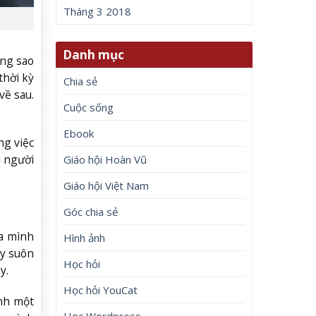
Tháng 3 2018
Danh mục
ông sao
thời kỳ
Chia sẻ
về sau.
Cuộc sống
Ebook
ng việc
i người
Giáo hội Hoàn Vũ
Giáo hội Việt Nam
Góc chia sẻ
ủa mình
Hình ảnh
ảy suôn
Học hỏi
y.
Học hỏi YouCat
ình một
Học Wordpress