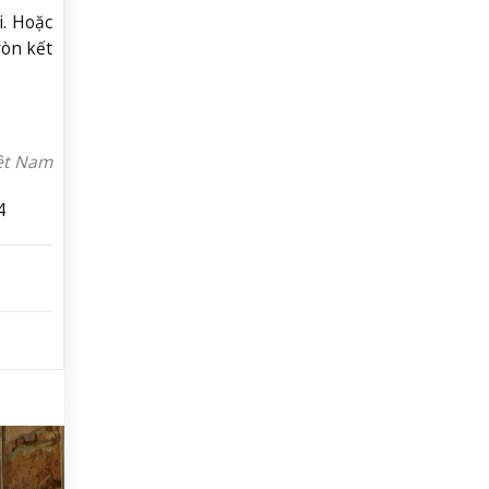
i. Hoặc
ròn kết
iệt Nam
4