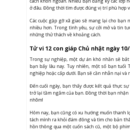
cách khôn ngoan. Nhiều bạn đăng ký các lớp h
ở đâu. Đồng thời tìm được đúng vị trí phù hợp v
Các cuộc gặp gỡ xã giao sẽ mang lại cho bạn n
nhiều hơn. Trong tình yêu, sự cởi mở và tin t
những thử thách về khoảng cách.
Tử vi 12 con giáp Chủ nhật ngày 10/
Trong sự nghiệp, một dự án khó nhằn sẽ bắt 
bạn bấy lâu nay. Tuy nhiên, một số bạn tuổi 
nghiệp hoặc cấp dưới. Bạn sẽ cần nhẫn nại và 
Đến cuối ngày, bạn thấy được kết quả thực sự
trở lại tầm ngắm của bạn. Đồng thời bạn nhận
nhõm!
Hôm nay, bạn cũng có xu hướng muốn thanh lọc 
tách mình ra khỏi đám đông và tìm cho bản th
hồn thông qua một cuốn sách cũ, một bộ phim