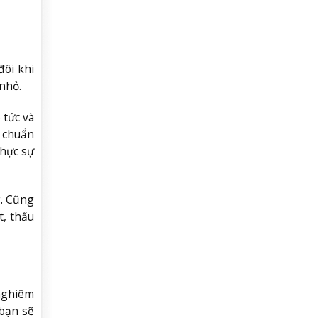
đôi khi
nhỏ.
 tức và
u chuẩn
thực sự
g. Cũng
t, thấu
 nghiêm
 bạn sẽ