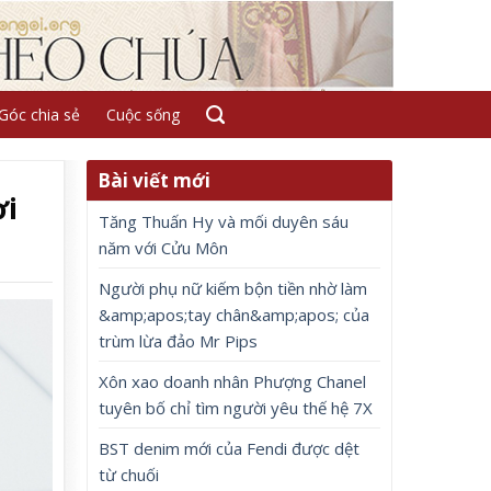
Góc chia sẻ
Cuộc sống
Bài viết mới
ơi
Tăng Thuấn Hy và mối duyên sáu
năm với Cửu Môn
Người phụ nữ kiếm bộn tiền nhờ làm
&amp;apos;tay chân&amp;apos; của
trùm lừa đảo Mr Pips
Xôn xao doanh nhân Phượng Chanel
tuyên bố chỉ tìm người yêu thế hệ 7X
BST denim mới của Fendi được dệt
từ chuối