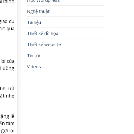
ủa mình
Nghệ thuật
giao du
Tài liệu
ượt qua
Thiết kế đồ họa
Thiết kế website
Tin tức
 bỉ của
Videos
ới đồng
hội tốt
hật nhẹ
lặng lẽ
đến tâm
gợi lại