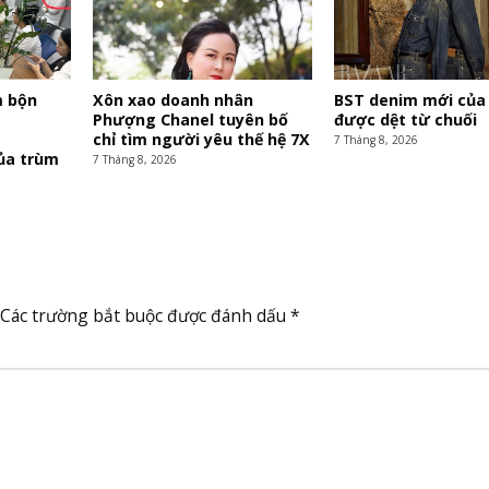
m bộn
Xôn xao doanh nhân
BST denim mới của
Phượng Chanel tuyên bố
được dệt từ chuối
chỉ tìm người yêu thế hệ 7X
7 Tháng 8, 2026
ủa trùm
7 Tháng 8, 2026
Các trường bắt buộc được đánh dấu
*