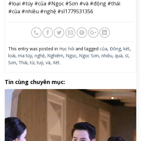
#loại #túy #của #Ngọc #Sơn #và #động #thái
#của #nhiều #nghệ #sĩ1779531356
This entry was posted in
Học hỏi
and tagged
của
,
Đông
,
két
,
loài
,
ma túy
,
nghệ
,
Nghiêm
,
Ngọc
,
Ngọc Sơn
,
nhiều
,
quà
,
sĩ
,
Sơn
,
Thái
,
từ
,
tuý
,
và
,
Xét
.
Tin cùng chuyên mục: