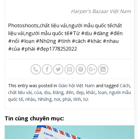
Harper’s Bazaar Việt Nam
Photoshoots,chất liệu vải,người mẫu quốc tếchất
liệu vải,người mẫu quốc tế#Từ #dịu #dàng #đến
#nổi #loạn #Những #tính #cách #khác #nhau
#của #phái #đẹp1778252022
This entry was posted in
Giáo hội Việt Nam
and tagged
Cách
,
chất liệu vải
,
của
,
dịu
,
Đăng
,
đến
,
đẹp
,
khắc
,
loạn
,
người mẫu
quốc tế
,
nhậu
,
Những
,
nơi
,
phải
,
tính
,
từ
.
Tin cùng chuyên mục: