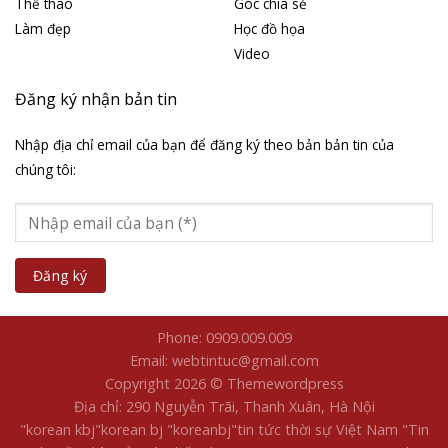
Thể thao
Góc chia sẻ
Làm đẹp
Học đồ họa
Video
Đăng ký nhận bản tin
Nhập địa chỉ email của bạn để đăng ký theo bản bản tin của
chúng tôi:
Phone: 0909.009.009
Email: webtintuc@gmail.com
Copyright 2026 © Themewordpress
Địa chỉ: 290 Nguyễn Trãi, Thanh Xuân, Hà Nội
"korean kbj​
"korean bj
"koreanbj​
"tin tức thời sự Việt Nam
"Tin